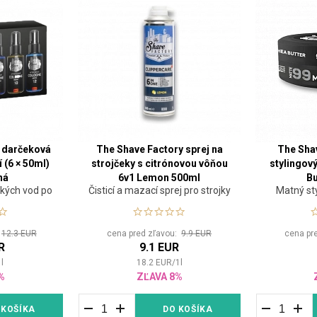
 darčeková
The Shave Factory sprej na
The Sha
 (6 × 50ml)
strojčeky s citrónovou vôňou
stylingový
ná
6v1 Lemon 500ml
Bu
ských vod po
Čisticí a mazací sprej pro strojky
Matný sty
:
12.3 EUR
cena pred zľavou:
9.9 EUR
cena pr
R
9.1 EUR
1
l
18.2
EUR
/
1
l
%
ZĽAVA 8%
 KOŠÍKA
DO KOŠÍKA