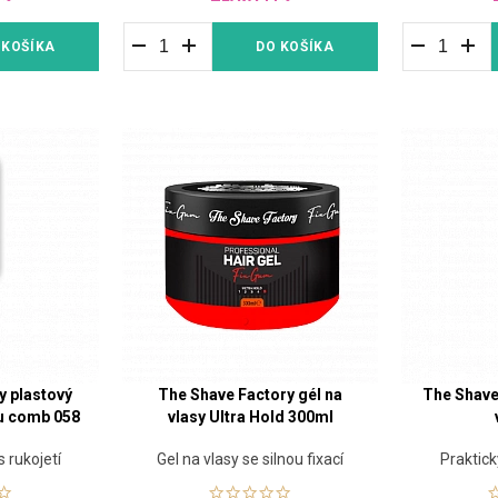
 KOŠÍKA
DO KOŠÍKA
y plastový
The Shave Factory gél na
The Shave
u comb 058
vlasy Ultra Hold 300ml
 rukojetí
Gel na vlasy se silnou fixací
Praktick