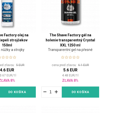
e Factory olej na
The Shave Factory gél na
čepelí strojčekov
holenie transparentný Crystal
150ml
XXL 1250 ml
a nůžky a strojky
Transparentní gel na přesné
holení
red zľavou:
5 EUR
cena pred zľavou:
6.1 EUR
4.6 EUR
5.6 EUR
0.67
EUR
/
1
l
4.48
EUR
/
1
l
ZĽAVA 8%
ZĽAVA 8%
DO KOŠÍKA
DO KOŠÍKA