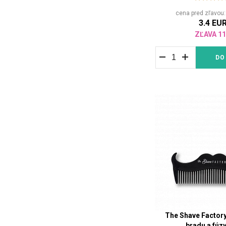
cena pred zľavou
3.4 EU
ZĽAVA 1
DO
The Shave Factory
bradu a fúz