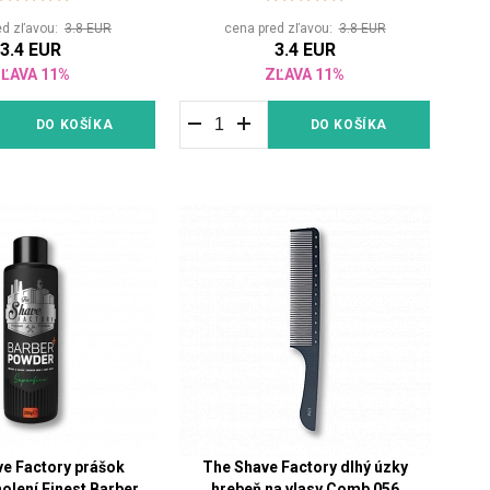
ed zľavou:
3.8 EUR
cena pred zľavou:
3.8 EUR
3.4 EUR
3.4 EUR
ĽAVA 11%
ZĽAVA 11%
DO KOŠÍKA
DO KOŠÍKA
e Factory prášok
The Shave Factory dlhý úzky
holení Finest Barber
hrebeň na vlasy Comb 056