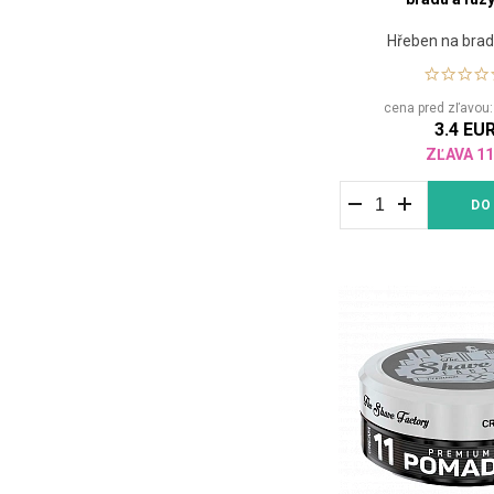
Hřeben na brad
cena pred zľavou
3.4 EU
ZĽAVA 1
DO