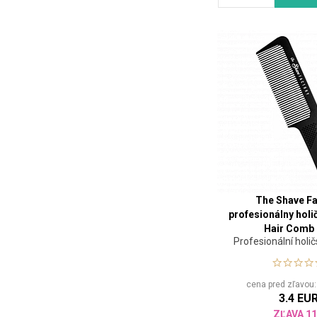
The Shave Fa
profesionálny holi
Hair Comb
Profesionální holi
cena pred zľavou
3.4 EU
ZĽAVA 1