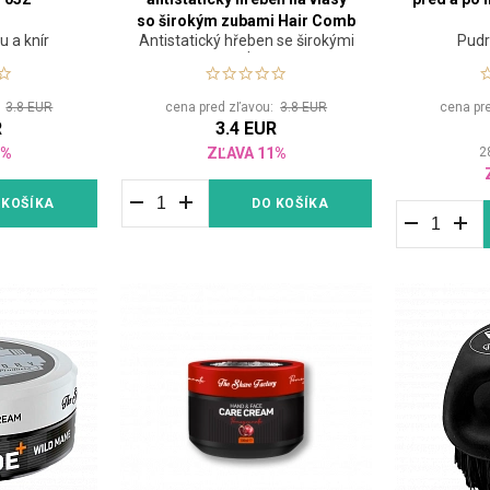
so širokým zubami Hair Comb
u a knír
Antistatický hřeben se širokými
Pudr
059
zuby
:
3.8 EUR
cena pred zľavou:
3.8 EUR
cena pr
R
3.4 EUR
1%
ZĽAVA 11%
2
 KOŠÍKA
DO KOŠÍKA