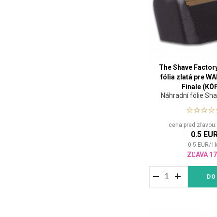
The Shave Factor
fólia zlatá pre W
Finale (KÓ
Náhradní fólie Sh
cena pred zľavou
0.5 EU
0.5
EUR
/
1
ZĽAVA 1
DO