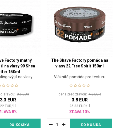
ve Factory matný
The Shave Factory pomáda na
 íl na vlasy 99 Shea
vlasy 22 Free Spirit 150ml
tter 150ml
lingový jíl na vlasy
Vláknitá pomáda pro texturu
vlasů
ed zľavou:
3.6 EUR
cena pred zľavou:
4.2 EUR
3.3 EUR
3.8 EUR
22
EUR
/
1
l
25.33
EUR
/
1
l
ZĽAVA 8%
ZĽAVA 10%
DO KOŠÍKA
DO KOŠÍKA