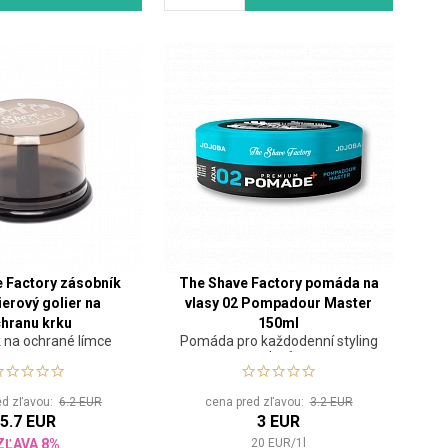
 Factory zásobník
The Shave Factory pomáda na
ierový golier na
vlasy 02 Pompadour Master
hranu krku
150ml
 na ochrané límce
Pomáda pro každodenní styling
vlasů
ed zľavou:
6.2 EUR
cena pred zľavou:
3.2 EUR
5.7 EUR
3 EUR
ZĽAVA 8%
20
EUR
/
1
l