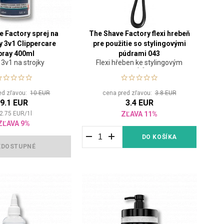
e Factory sprej na
The Shave Factory flexi hrebeň
y 3v1 Clippercare
pre použitie so stylingovými
pray 400ml
púdrami 043
 3v1 na strojky
Flexi hřeben ke stylingovým
pudrům
ed zľavou:
10 EUR
cena pred zľavou:
3.8 EUR
9.1 EUR
3.4 EUR
2.75
EUR
/
1
l
ZĽAVA 11%
ZĽAVA 9%
DO KOŠÍKA
EDOSTUPNÉ