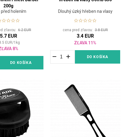
200g
 před holením
Dlouhý úzký hřeben na vlasy
ed zľavou:
6.2 EUR
cena pred zľavou:
3.8 EUR
5.7 EUR
3.4 EUR
8.5
EUR
/
1
kg
ZĽAVA 11%
ZĽAVA 8%
DO KOŠÍKA
DO KOŠÍKA