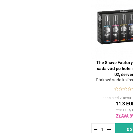
The Shave Factory
sada vôd po holení
02, červe
Dárková sada kolín
holení
cena pred zľavou
11.3 EU
226
EUR
/
ZĽAVA 8
DO