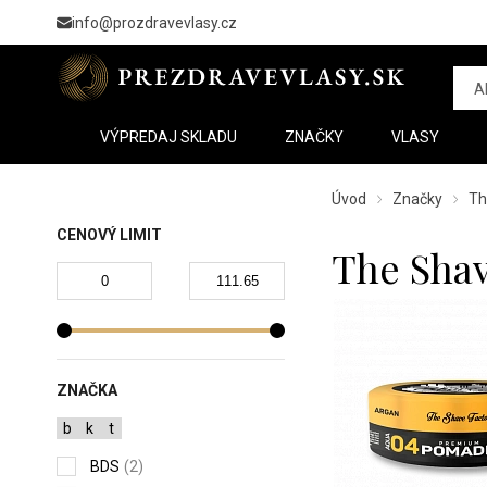
info@prozdravevlasy.cz
VÝPREDAJ SKLADU
ZNAČKY
VLASY
Úvod
Značky
Th
CENOVÝ LIMIT
The Shav
ZNAČKA
b
k
t
BDS
(2)