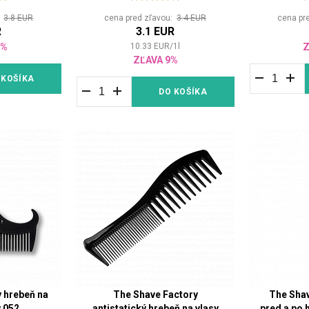
:
3.8 EUR
cena pred zľavou:
3.4 EUR
cena pr
R
3.1 EUR
1%
10.33
EUR
/
1
l
Z
ZĽAVA 9%
 KOŠÍKA
DO KOŠÍKA
 hrebeň na
The Shave Factory
The Shav
y 052
antistatický hrebeň na vlasy
pred a po 