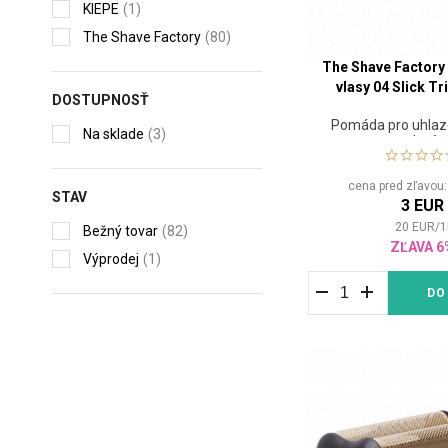
KIEPE
(1)
The Shave Factory
(80)
The Shave Factor
vlasy 04 Slick T
DOSTUPNOSŤ
Pomáda pro uhlaze
Na sklade
(3)
vlasů
cena pred zľavou
STAV
3 EUR
20
EUR
/
1
Bežný tovar
(82)
ZĽAVA 6
Výprodej
(1)
DO