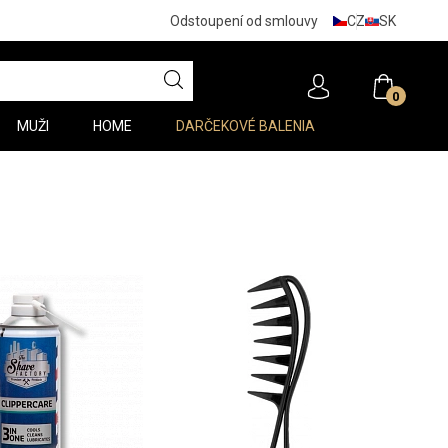
CZ
SK
Odstoupení od smlouvy
0
MUŽI
HOME
DARČEKOVÉ BALENIA