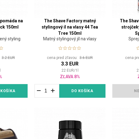
y pomáda na
The Shave Factory matný
The Shav
rick 150ml
stylingový íl na vlasy 44 Tea
strojček
Tree 150ml
S
ný styling
Matný stylingový jíl na vlasy
Sprej
:
3.2 EUR
cena pred zľavou:
3.6 EUR
cena pr
3.3 EUR
l
22
EUR
/
1
l
2
%
ZĽAVA 8%
 KOŠÍKA
DO KOŠÍKA
N