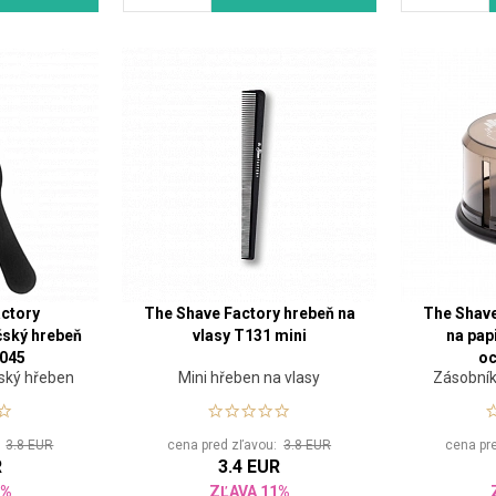
ctory
The Shave Factory hrebeň na
The Shave
čský hrebeň
vlasy T131 mini
na pap
 045
oc
čský hřeben
Mini hřeben na vlasy
Zásobník
:
3.8 EUR
cena pred zľavou:
3.8 EUR
cena pr
R
3.4 EUR
1%
ZĽAVA 11%