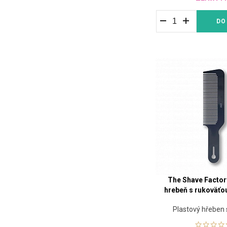
DO
The Shave Factor
hrebeň s rukoväťo
Plastový hřeben s