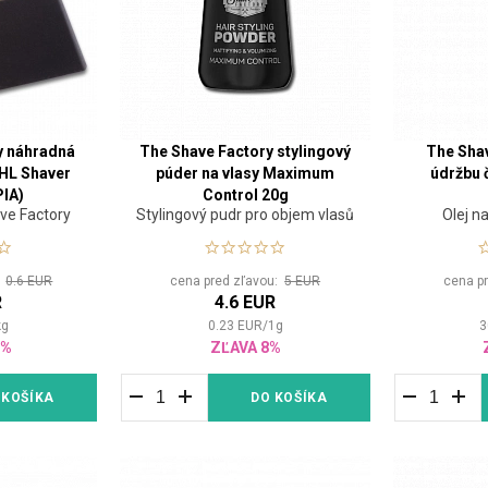
y náhradná
The Shave Factory stylingový
The Shav
AHL Shaver
púder na vlasy Maximum
údržbu 
PIA)
Control 20g
ave Factory
Stylingový pudr pro objem vlasů
Olej n
:
0.6 EUR
cena pred zľavou:
5 EUR
cena p
R
4.6 EUR
kg
0.23
EUR
/
1
g
3
7%
ZĽAVA 8%
 KOŠÍKA
DO KOŠÍKA