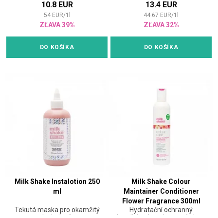
10.8 EUR
13.4 EUR
<p><span style="font-size:
<html><p><span
12pt;">Sprej pre objem
style="font-size:
54
EUR
/
1
l
44.67
EUR
/
1
l
vlasov dodá nielen objem,
12pt;">Dodá vlasom objem a
ZĽAVA 39%
ZĽAVA 32%
ale aj matný vzhľad.</span>
podporu bez pocitu
Drží a vytvára objemné
zaťaženia.</span> Jeho
"plážové vlny" na všetkých
zloženie bez parabénov s
DO KOŠÍKA
DO KOŠÍKA
dĺžkach vlasov.</span>
obsahom derivátu cukru
dodáva vlasom silu a
hustotu. Vlasy hĺbkovo
vyživuje a posilňuje. </span>
Milk Shake Instalotion 250
Milk Shake Colour
ml
Maintainer Conditioner
Flower Fragrance 300ml
Tekutá maska pro okamžitý
Hydratační ochranný
lesk vlasů
kondicionér na barvené vlasy