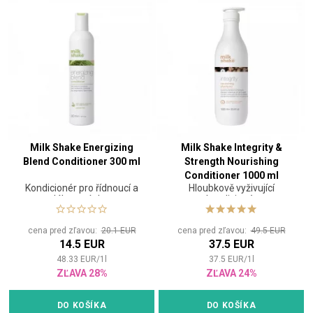
Milk Shake Energizing
Milk Shake Integrity &
Blend Conditioner 300 ml
Strength Nourishing
Conditioner 1000 ml
Kondicionér pro řídnoucí a
Hloubkově vyživující
slábnoucí vlasy
kondicionér
cena pred zľavou:
20.1 EUR
cena pred zľavou:
49.5 EUR
14.5 EUR
37.5 EUR
48.33
EUR
/
1
l
37.5
EUR
/
1
l
ZĽAVA 28%
ZĽAVA 24%
DO KOŠÍKA
DO KOŠÍKA