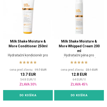
Milk Shake Moisture &
Milk Shake Moisture &
More Conditioner 250ml
More Whipped Cream 200
ml
Hydratační kondicionér pro
Hydratační pěna pro
suché vlasy
dokonalou výživu vlasů
cena pred zľavou:
19.7 EUR
cena pred zľavou:
23.1 EUR
13.7 EUR
12.8 EUR
54.8
EUR
/
1
l
64
EUR
/
1
l
ZĽAVA 30%
ZĽAVA 45%
DO KOŠÍKA
DO KOŠÍKA