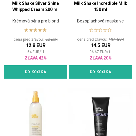
Milk Shake Silver Shine
Milk Shake Incredible Milk
Whipped Cream 200 ml
150 ml
Krémová pěna pro blond
Bezoplachová maska ve
vlasy neutralizující žluté tóny
spreji
cena pred zľavou:
22 EUR
cena pred zľavou:
18.1 EUR
12.8 EUR
14.5 EUR
64
EUR
/
1
l
96.67
EUR
/
1
l
ZĽAVA 42%
ZĽAVA 20%
DO KOŠÍKA
DO KOŠÍKA