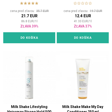
s vůní květin
cena pred zľavou:
35.7 EUR
cena pred zľavou:
19.7 EUR
21.7 EUR
12.4 EUR
86.8
EUR
/
1
l
41.33
EUR
/
1
l
ZĽAVA 39%
ZĽAVA 37%
DO KOŠÍKA
DO KOŠÍKA
Milk Shake Lifestyling
Milk Shake Make My Day
Hairspray Strong Hold 500
Conditioner 250 ml