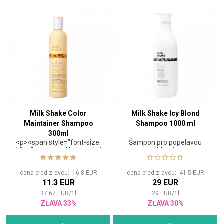
Milk Shake Color
Milk Shake Icy Blond
Maintainer Shampoo
Shampoo 1000 ml
300ml
<p><span style="font-size:
Šampon pro popelavou
12pt;"><strong>Hydratačný
blond
ochranný šampón na
farbené vlasy</strong>
cena pred zľavou:
16.8 EUR
cena pred zľavou:
41.5 EUR
</span> <html><p><span
11.3 EUR
29 EUR
style="font-size:
12pt;">Jemne čistiaci
37.67
EUR
/
1
l
29
EUR
/
1
l
šampón, ktorý udržuje
ZĽAVA 33%
ZĽAVA 30%
vitalitu farbených vlasov a
predlžuje životnosť farby.
</span> Obsahuje mliečne