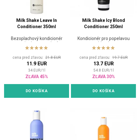
Milk Shake Leave In
Milk Shake Icy Blond
Conditioner 350ml
Conditioner 250ml
Bezoplachový kondicionér
Kondicionér pro popelavou
pro všechny typy vlasů
blond
cena pred zľavou:
21.8 EUR
cena pred zľavou:
19.7 EUR
11.9 EUR
13.7 EUR
34
EUR
/
1
l
54.8
EUR
/
1
l
ZĽAVA 45%
ZĽAVA 30%
DO KOŠÍKA
DO KOŠÍKA