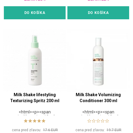
DO KOŠÍKA
DO KOŠÍKA
Milk Shake lifestyling
Milk Shake Volumizing
Texturizing Spritz 200 ml
Conditioner 300 ml
<html><p><span
<html><p><span
style="font-size: 12pt;">
style="font-size: 12pt;">
<strong>Sprej na objem
<strong>Kondicionér na
vlasov.</strong></span>
objem vlasov.</strong>
cena pred zľavou:
17.6 EUR
cena pred zľavou:
19.7 EUR
</strong></span> <html>
</span></strong></span>