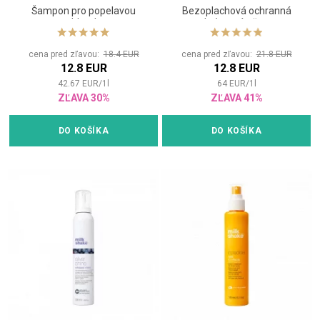
Šampon pro popelavou
Bezoplachová ochranná
blond
krémová pěna
cena pred zľavou:
18.4 EUR
cena pred zľavou:
21.8 EUR
12.8 EUR
12.8 EUR
42.67
EUR
/
1
l
64
EUR
/
1
l
ZĽAVA 30%
ZĽAVA 41%
DO KOŠÍKA
DO KOŠÍKA