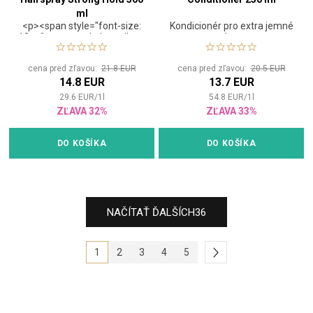
ml
<p><span style="font-size:
Kondicionér pro extra jemné
12pt;"><strong>Lak so silnou
vlasy
fixáciou pre farbené
vlasy</strong></span>
cena pred zľavou:
21.8 EUR
cena pred zľavou:
20.5 EUR
<html><p><span
14.8 EUR
13.7 EUR
style="font-size: 12pt;">Lak
na vlasy, ktorý je vytvorený
29.6
EUR
/
1
l
54.8
EUR
/
1
l
tak, aby dal vlasom štruktúru
ZĽAVA 32%
ZĽAVA 33%
a dlhodobú fixáciu so
zachovaním prirodzeného
pohybu vlasov.</span>
DO KOŠÍKA
DO KOŠÍKA
</span>
NAČÍTAŤ ĎALŠÍCH
36
1
2
3
4
5