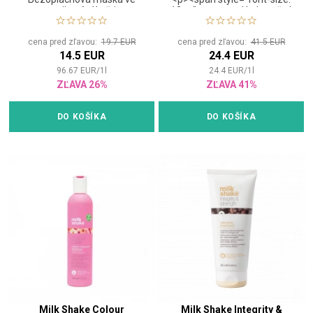
spreji s vůní květin
12pt;"><strong>Hydratačný
ochranný šampón na
farbené vlasy</strong>
cena pred zľavou:
19.7 EUR
cena pred zľavou:
41.5 EUR
</span> <html><p><span
14.5 EUR
24.4 EUR
style="font-size:
12pt;">Jemne čistiaci
96.67
EUR
/
1
l
24.4
EUR
/
1
l
šampón, ktorý udržuje
ZĽAVA 26%
ZĽAVA 41%
vitalitu farbených vlasov a
predlžuje životnosť farby.
</span> Obsahuje mliečne
DO KOŠÍKA
DO KOŠÍKA
proteíny, ktoré hĺbkovo
reštrukturalizujú vlasy a
Integrity 41® pomáhajú
predĺžiť životnosť
farby. </span>
Milk Shake Colour
Milk Shake Integrity &