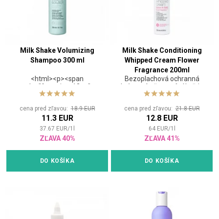
Milk Shake Volumizing
Milk Shake Conditioning
Shampoo 300 ml
Whipped Cream Flower
Fragrance 200ml
<html><p><span
Bezoplachová ochranná
style="font-size: 12pt;">
krémová pěna s vůní květin
<strong>Šampón pre objem
vlasov.</strong></span>
cena pred zľavou:
18.9 EUR
cena pred zľavou:
21.8 EUR
</strong></span> <html>
11.3 EUR
12.8 EUR
<p><span style="font-size:
12pt;">Šetrne čistiaci
37.67
EUR
/
1
l
64
EUR
/
1
l
šampón bez parabénov a
ZĽAVA 40%
ZĽAVA 41%
SLS s obsahom derivátu
cukru poskytuje vlasom silu
a hustotu.</span></span>
DO KOŠÍKA
DO KOŠÍKA