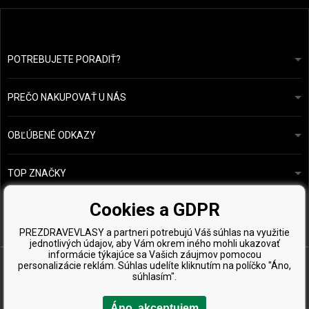
POTREBUJETE PORADIŤ?
info@prozdravevlasy.cz
Obchodní podmínky
Odpovieme do 24 hodín.
PREČO NAKUPOVAŤ U NÁS
Ochrana osobních údajů
Náš příběh
Přehled plateb a dopravy
Blog
Ecru New York
OBĽÚBENÉ ODKAZY
Vrácení zboží
Kadeřnická poradna
Kérastase
Kontakty
TOP ZNAČKY
O&M
Vzorky zdarma
Paul Mitchell
Cookies a GDPR
Wella Professionals
PREZDRAVEVLASY a partneri potrebujú Váš súhlas na využitie
Zenz Organic
jednotlivých údajov, aby Vám okrem iného mohli ukazovať
informácie týkajúce sa Vašich záujmov pomocou
personalizácie reklám. Súhlas udelíte kliknutím na políčko "Áno,
súhlasím".
Áno, akceptujem