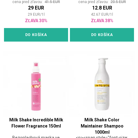
cena pred zľavou:
41.5 EUR
cena pred zľavou:
20.5 EUR
<html><p><span
<html><p><span
29 EUR
12.8 EUR
style="font-size:
style="font-size:
12pt;">Vlasový šampón s
12pt;">Šetrne čistí a udržuje
29
EUR
/
1
l
42.67
EUR
/
1
l
delikátnym zložením, ktoré
vlasy hydratované a
ZĽAVA 30%
ZĽAVA 38%
dodáva najmä suchým
vyživené.</span> Čistí vlasy
vlasom jemnosť a udržuje
vďaka formule obsahujúcej
ich optimálnu hydratáciu.
organické maslo Muru Muru.
DO KOŠÍKA
DO KOŠÍKA
</span></span>
</span>
Milk Shake Incredible Milk
Milk Shake Color
Flower Fragrance 150ml
Maintainer Shampoo
1000ml
Bezoplachová maska ve
<p><span style="font-size: