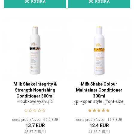
DO KOŠÍKA
DO KOŠÍKA
proteíny, ktoré hĺbkovo
reštrukturalizujú vlasy a
Integrity 41® pomáhajú
predĺžiť životnosť
farby. </span>
Milk Shake Integrity &
Milk Shake Colour
Strength Nourishing
Maintainer Conditioner
Conditioner 300ml
300ml
Hloubkově vyživující
<p><span style="font-size:
kondicionér
12pt;"><strong>Hydratačný
ochranný kondicionér na
farbené vlasy</strong>
cena pred zľavou:
20.5 EUR
cena pred zľavou:
19.7 EUR
</span> <html><p><span
13.7 EUR
12.4 EUR
style="font-size:
12pt;">Mliečne proteíny
45.67
EUR
/
1
l
41.33
EUR
/
1
l