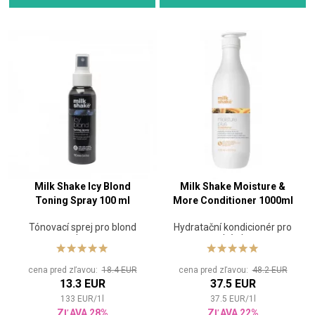
Milk Shake Icy Blond
Milk Shake Moisture &
Toning Spray 100 ml
More Conditioner 1000ml
Tónovací sprej pro blond
Hydratační kondicionér pro
vlasy
suché vlasy
cena pred zľavou:
18.4 EUR
cena pred zľavou:
48.2 EUR
13.3 EUR
37.5 EUR
133
EUR
/
1
l
37.5
EUR
/
1
l
ZĽAVA 28%
ZĽAVA 22%