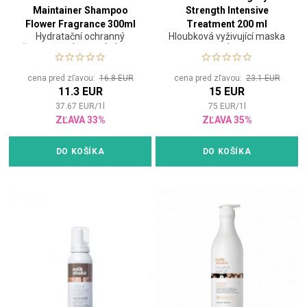
Maintainer Shampoo
Strength Intensive
Flower Fragrance 300ml
Treatment 200 ml
Hydratační ochranný
Hloubková vyživující maska
šampon na barvené vlasy s
na vlasy
vůní květin
cena pred zľavou:
16.8 EUR
cena pred zľavou:
23.1 EUR
11.3 EUR
15 EUR
37.67
EUR
/
1
l
75
EUR
/
1
l
ZĽAVA 33%
ZĽAVA 35%
DO KOŠÍKA
DO KOŠÍKA