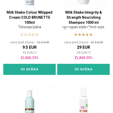
Milk Shake Colour Whipped
Milk Shake Integrity &
Cream COLD BRUNETTE
Strength Nourishing
100ml
Shampoo 1000 ml
Tónovací pěna
<p><span style="font-size:
12pt;"><strong>Vyživujúci
šampón pre všetky typy
vlasov</strong></span>
cena pred zľavou:
15.5 EUR
cena pred zľavou:
41.5 EUR
<html><p><span
9.5 EUR
29 EUR
style="font-size:
12pt;">Šetrne čistí a udržuje
95
EUR
/
1
l
29
EUR
/
1
l
vlasy hydratované a
ZĽAVA 39%
ZĽAVA 30%
vyživené.</span> Čistí vlasy
vďaka formule obsahujúcej
organické maslo Muru Muru.
DO KOŠÍKA
DO KOŠÍKA
</span>