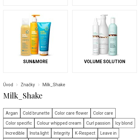
SUN&MORE
VOLUME SOLUTION
Úvod
Značky
Milk_Shake
Milk_Shake
Argan
Cold brunette
Color care flower
Color care
Color specific
Colour whipped cream
Curl passion
Icy blond
Incredible
Insta.light
Integrity
K-Respect
Leave in