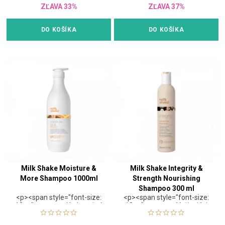
udržujú rovnováhu vlhkosti
ZĽAVA 33%
ZĽAVA 37%
vlasu a Integrity 41®
pomáha predĺžiť životnosť
farby.</span></span>
DO KOŠÍKA
DO KOŠÍKA
Milk Shake Moisture &
Milk Shake Integrity &
More Shampoo 1000ml
Strength Nourishing
Shampoo 300 ml
<p><span style="font-size:
<p><span style="font-size:
12pt;"><strong>Hydratačný
12pt;"><strong>Vyživujúci
šampón pre suché
šampón pre všetky typy
vlasy</strong></span>
vlasov</strong></span>