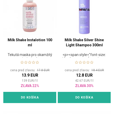
Milk Shake Instalotion 100
Milk Shake Silver Shine
ml
Light Shampoo 300ml
Tekutá maska pro okamžitý
<p><span style="font-size:
lesk vlasů
12pt;"><strong>Šampón pre
šedivé a blond
vlasy</strong></span>
cena pred zľavou:
17.8 EUR
cena pred zľavou:
18.4 EUR
<html><p><span
13.9 EUR
12.8 EUR
style="font-size: 12pt;">Či už
ste sa ako blondínka
139
EUR
/
1
l
42.67
EUR
/
1
l
narodila, alebo prírode so
ZĽAVA 22%
ZĽAVA 30%
svetlým odtieňom vlasov
trochu pomáhate, nežiaduce
žltý nádych z nich spoľahlivo
DO KOŠÍKA
DO KOŠÍKA
odstráni šampón Milk Shake
Silver Shine Light.</span>
</span>