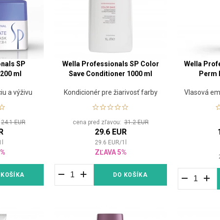
onals SP
Wella Professionals SP Color
Wella Prof
 200 ml
Save Conditioner 1000 ml
Perm 
iu a výživu
Kondicionér pre žiarivosť farby
Vlasová em
:
24.1 EUR
cena pred zľavou:
31.2 EUR
R
29.6 EUR
1
l
29.6
EUR
/
1
l
4%
ZĽAVA 5%
 KOŠÍKA
DO KOŠÍKA