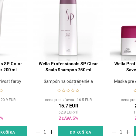
ls SP Color
Wella Professionals SP Clear
Wella Prof
r 200 ml
Scalp Shampoo 250 ml
Save
rivosť farby
Šampón na odstránenie a
Maska pre d
prevenciu lupín
:
20.9 EUR
cena pred zľavou:
16.5 EUR
cena pre
R
15.7 EUR
l
62.8
EUR
/
1
l
1
2%
ZĽAVA 5%
 KOŠÍKA
DO KOŠÍKA