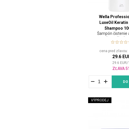
Wella Professi
LuxeOil Keratin
Shampoo 10
Šampón čistenie 
vlasového ke
cena pred zľavou
29.6 EU
29.6
EUR
/
ZĽAVA 5
DO
VÝPRODEJ