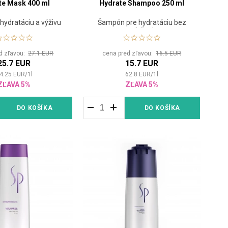
te Mask 400 ml
Hydrate Shampoo 250 ml
hydratáciu a výživu
Šampón pre hydratáciu bez
zaťaženia
d zľavou:
27.1 EUR
cena pred zľavou:
16.5 EUR
25.7 EUR
15.7 EUR
4.25
EUR
/
1
l
62.8
EUR
/
1
l
ZĽAVA 5%
ZĽAVA 5%
DO KOŠÍKA
DO KOŠÍKA