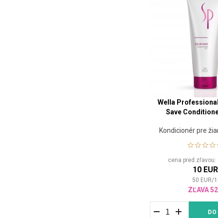
Wella Professiona
Save Conditione
Kondicionér pre žia
cena pred zľavou
10 EU
50
EUR
/
1
ZĽAVA 5
DO