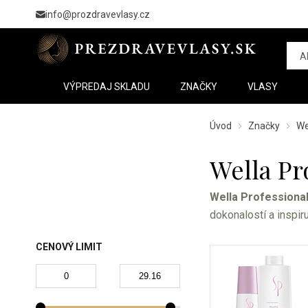
info@prozdravevlasy.cz
VÝPREDAJ SKLADU
ZNAČKY
VLASY
Úvod
Značky
We
Wella Pr
Wella Professiona
dokonalostí a inspir
CENOVÝ LIMIT