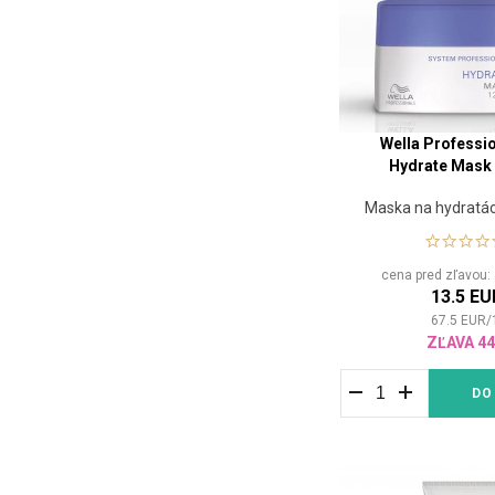
Wella Professi
Hydrate Mask
Maska na hydratác
cena pred zľavou
13.5 EU
67.5
EUR
/
ZĽAVA 4
DO