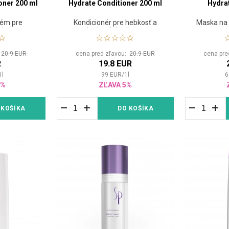
oner 200 ml
Hydrate Conditioner 200 ml
Hydra
rém pre
Kondicionér pre hebkosť a
Maska na 
vlasy
hydratáciu vlasov
:
20.9 EUR
cena pred zľavou:
20.9 EUR
cena pre
R
19.8 EUR
1
l
99
EUR
/
1
l
6
4%
ZĽAVA 5%
 KOŠÍKA
DO KOŠÍKA