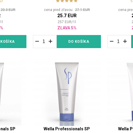
:
20.3 EUR
cena pred zľavou:
27.1 EUR
cena pre
R
25.7 EUR
/
1
l
257
EUR
/
1
l
3%
ZĽAVA 5%
 KOŠÍKA
DO KOŠÍKA
onals SP
Wella Professionals SP
Wella P