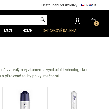
CZ
SK
Odstoupení od smlouvy
0
MUŽI
HOME
DARČEKOVÉ BALENIA
nané vytrvalým výzkumem a vynikající technologickou
 a přirozené touhy po výjimečnosti.