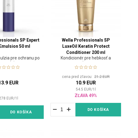
essionals SP Expert
Wella Professionals SP
Emulsion 50 ml
LuxeOil Keratin Protect
Conditioner 200 ml
ulzia pre ochranu po
Kondicionér pre hebkosť a
trvalej
ochranu
cena pred zľavou:
21.2 EUR
13.9 EUR
10.9 EUR
54.5
EUR
/
1
l
ZĽAVA 49%
278
EUR
/
1
l
DO KOŠÍKA
DO KOŠÍKA