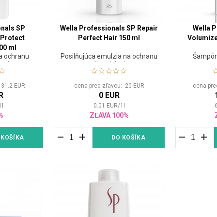
onals SP
Wella Professionals SP Repair
Wella P
 Protect
Perfect Hair 150 ml
Volumiz
00 ml
a ochranu
Posilňujúca emulzia na ochranu
Šampón 
ratínu
namáhaných vlasov
:
31.2 EUR
cena pred zľavou:
20 EUR
cena pre
R
0 EUR
1
l
0.01
EUR
/
1
l
%
ZĽAVA 100%
 KOŠÍKA
DO KOŠÍKA