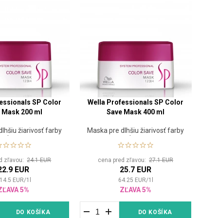
essionals SP Color
Wella Professionals SP Color
 Mask 200 ml
Save Mask 400 ml
lhšiu žiarivosť farby
Maska pre dlhšiu žiarivosť farby
vlasov
vlasov
d zľavou:
24.1 EUR
cena pred zľavou:
27.1 EUR
22.9 EUR
25.7 EUR
14.5
EUR
/
1
l
64.25
EUR
/
1
l
ZĽAVA 5%
ZĽAVA 5%
DO KOŠÍKA
DO KOŠÍKA