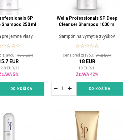
rofessionals SP
Wella Professionals SP Deep
e Shampoo 250 ml
Cleanser Shampoo 1000 ml
pre jemné vlasy
Šampón na vymytie zvyškov
stylingu a rezíduí
d zľavou:
16.5 EUR
cena pred zľavou:
31.2 EUR
15.7 EUR
18 EUR
62.8
EUR
/
1
l
18
EUR
/
1
l
ZĽAVA 5%
ZĽAVA 42%
DO KOŠÍKA
DO KOŠÍKA