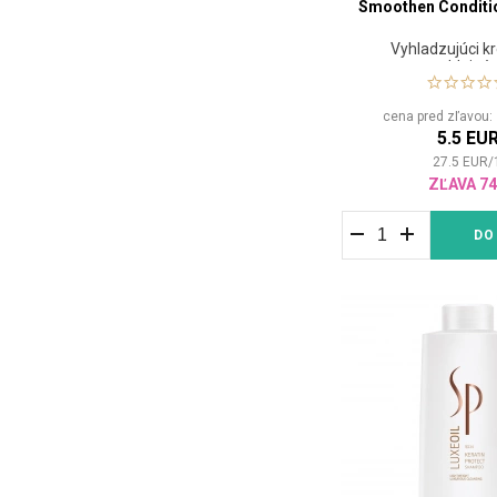
Smoothen Conditi
Vyhladzujúci k
nepoddajné 
cena pred zľavou
5.5 EU
27.5
EUR
/
ZĽAVA 7
DO