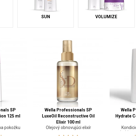
SUN
VOLUMIZE
onals SP
Wella Professionals SP
Wella P
ion 125 ml
LuxeOil Reconstructive Oil
Hydrate C
Elixir 100 ml
 na pokožku
Olejový obnovujúci elixír
Kondici
hebkost 