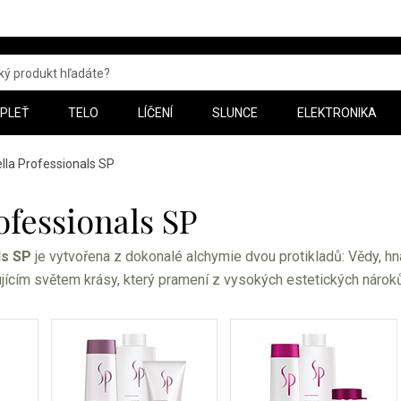
PLEŤ
TELO
LÍČENÍ
SLUNCE
ELEKTRONIKA
lla Professionals SP
ofessionals SP
ls SP
je vytvořena z dokonalé alchymie dvou protikladů: Vědy, h
ujícím světem krásy, který pramení z vysokých estetických nároků