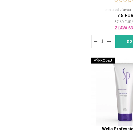
cena pred zľavou
7.5 EU
57.69
EUR
ZĽAVA 6
DO
VÝPRODEJ
Wella Professi