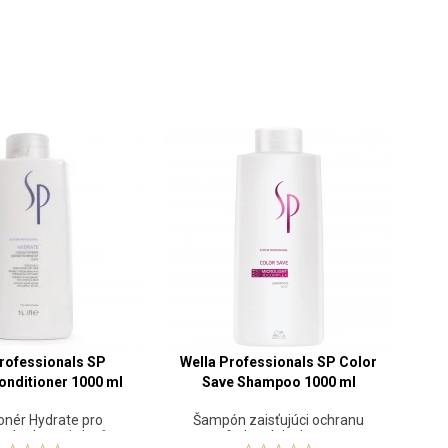
rofessionals SP
Wella Professionals SP Color
onditioner 1000 ml
Save Shampoo 1000 ml
onér Hydrate pro
Šampón zaisťujúci ochranu
a hydrataci vlasů
farbených vlasov