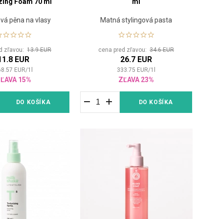
zing Foam 70 ml
ml
vá pěna na vlasy
Matná stylingová pasta
d zľavou:
13.9 EUR
cena pred zľavou:
34.6 EUR
11.8 EUR
26.7 EUR
68.57
EUR
/
1
l
333.75
EUR
/
1
l
ĽAVA 15%
ZĽAVA 23%
DO KOŠÍKA
DO KOŠÍKA