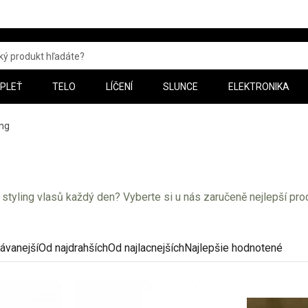
PLEŤ
TELO
LÍČENÍ
SLUNCE
ELEKTRONIKA
ing
styling vlasů každý den? Vyberte si u nás zaručeně nejlepší pro
ávanejší
Od najdrahších
Od najlacnejších
Najlepšie hodnotené