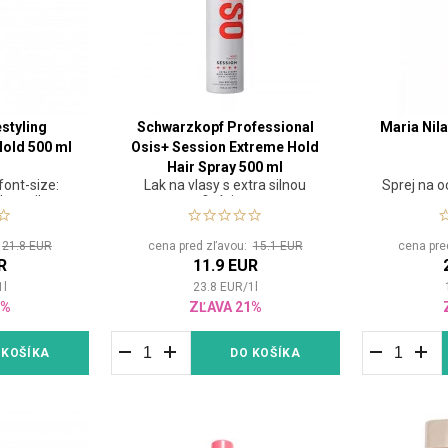
estyling
Schwarzkopf Professional
Maria Nil
Hold 500 ml
Osis+ Session Extreme Hold
Hair Spray 500 ml
font-size:
Lak na vlasy s extra silnou
Sprej na 
k so silnou
fixáciou
arbené
pan> <html>
:
21.8 EUR
cena pred zľavou:
15.1 EUR
cena pre
font-size:
R
11.9 EUR
y, ktorý je
 dal vlasom
1
l
23.8
EUR
/
1
l
ú fixáciu so
2%
ZĽAVA 21%
odzeného
pan></span>
 KOŠÍKA
DO KOŠÍKA