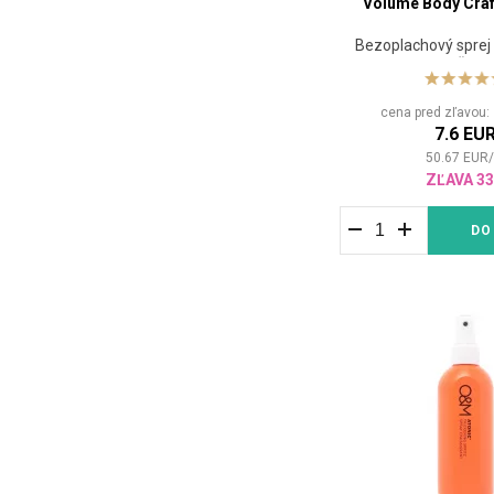
Volume Body Craf
Maria Nila
(46)
Marmara Barber
(23)
Bezoplachový sprej
pružnos
Matrix
(14)
Milk_Shake
(23)
cena pred zľavou
Moroccanoil
(18)
7.6 EU
50.67
EUR
MY.ORGANICS
(15)
ZĽAVA 3
NEQI
(4)
Nioxin
(4)
DO
NishMan
(3)
NYCE
(13)
Nõberu
(7)
O&M
(15)
Olaplex
(2)
Organicals
(7)
Oribe
(13)
Oyster
(10)