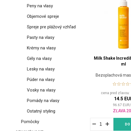
Peny na vlasy
Objemové spreje
Spreje pre plážový vzhľad
Pasty na vlasy
Krémy na vlasy
Gély na vlasy
Milk Shake Incredi
ml
Lesky na vlasy
Bezoplachová mask
Púder na vlasy
Vosky na vlasy
cena pred zľavou
14.5 EU
Pomády na vlasy
96.67
EUR
Ostatný styling
ZĽAVA 2
Pomôcky
DO