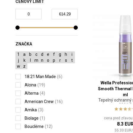
CENOVÝ LIMIT
ZNAČKA
1
a
b
c
d
e
f
g
h
i
j
k
l
m
n
o
p
r
s
t
w
z
18.21 Man Made
(6)
Wella Professio
Alcina
(19)
Smooth Thermal 
Alterna
(4)
ml
Tepelný ochranný 
American Crew
(16)
220 ° C
Amika
(3)
Biolage
(1)
cena pred zľavo
8.3 EU
Bouclème
(12)
55.33
EUR