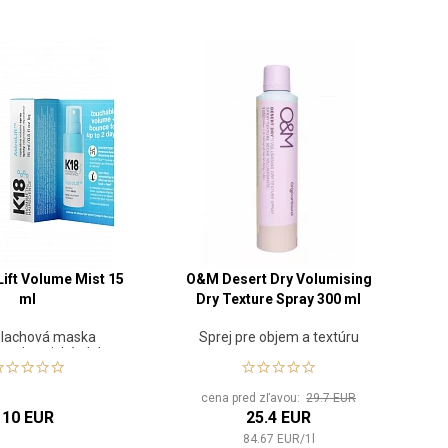
Lift Volume Mist 15
O&M Desert Dry Volumising
ml
Dry Texture Spray 300 ml
lachová maska
Sprej pre objem a textúru
ca chemické alebo
lné poškodenie
cena pred zľavou:
29.7 EUR
10 EUR
25.4 EUR
84.67
EUR
/
1
l