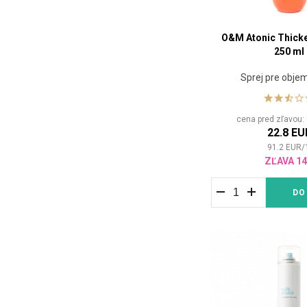
Pacinos
(2)
Paul Mitchell
(92)
O&M Atonic Thick
Plantur
(1)
250 ml
PURA KOSMETICA
(9)
Sprej pre obje
PURING
(14)
Redken
(20)
Ref Stockholm
(34)
cena pred zľavou
22.8 EU
REUZEL
(38)
91.2
EUR
/
Sachajuan
(1)
ZĽAVA 1
Salon B
(3)
DO
Schwarzkopf
(52)
Professional
Seb Man
(5)
Sebastian Professional
(24)
Selective Professional
(27)
Simply Organic
(8)
stmnt
(11)