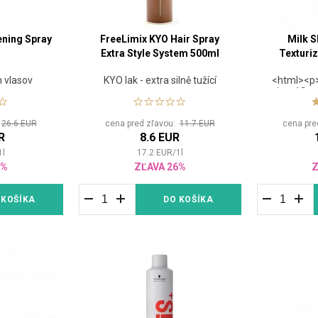
ening Spray
FreeLimix KYO Hair Spray
Milk S
Extra Style System 500ml
Texturiz
m vlasov
KYO lak - extra silně tužící
<html><p>
size: 12pt
objem vlas
</strong>
:
26.6 EUR
cena pred zľavou:
11.7 EUR
cena pre
<span s
R
8.6 EUR
12pt;">Spr
dodá nielen
1
l
17.2
EUR
/
1
l
vzhľad.</s
4%
ZĽAVA 26%
Z
objemné 
všetkýc
 KOŠÍKA
DO KOŠÍKA