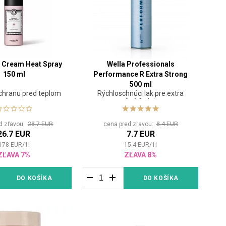
a Cream Heat Spray
Wella Professionals
150 ml
Performance R Extra Strong
500 ml
ochranu pred teplom
Rýchloschnúci lak pre extra
silnú fixáciu
d zľavou:
28.7 EUR
cena pred zľavou:
8.4 EUR
26.7 EUR
7.7 EUR
178
EUR
/
1
l
15.4
EUR
/
1
l
ZĽAVA 7%
ZĽAVA 8%
DO KOŠÍKA
DO KOŠÍKA