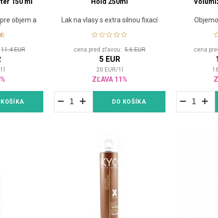
ter 150 ml
Hold 250ml
Volumi
 pre objem a
Lak na vlasy s extra silnou fixací
Objemo
ť
:
11.4 EUR
cena pred zľavou:
5.6 EUR
cena pre
R
5 EUR
/
1
l
20
EUR
/
1
l
1
3%
ZĽAVA 11%
Z
 KOŠÍKA
DO KOŠÍKA