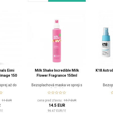
nals Eimi
Milk Shake Incredible Milk
K18 Astro
Image 150
Flower Fragrance 150ml
sprej až do
Bezoplachová maska ve spreji s
Bezop
vůní květin
opravujú
tepe
u:
11 EUR
cena pred zľavou:
19.7 EUR
R
14.5 EUR
/
1
l
96.67
EUR
/
1
l