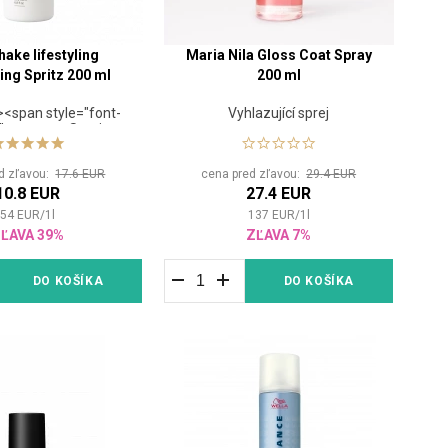
hake lifestyling
Maria Nila Gloss Coat Spray
ing Spritz 200 ml
200 ml
<span style="font-
Vyhlazující sprej
;"><strong>Sprej na
ov.</strong></span>
</span> <html><p>
d zľavou:
17.6 EUR
cena pred zľavou:
29.4 EUR
tyle="font-size:
10.8 EUR
27.4 EUR
ej pre objem vlasov
 objem, ale aj matný
54
EUR
/
1
l
137
EUR
/
1
l
pan> Drží a vytvára
ĽAVA 39%
ZĽAVA 7%
"plážové vlny" na
h dĺžkach vlasov.
</span>
DO KOŠÍKA
DO KOŠÍKA