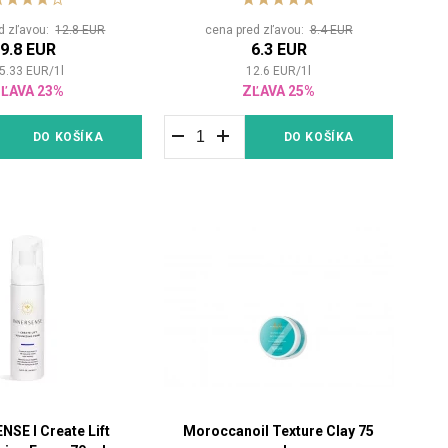
d zľavou:
12.8 EUR
cena pred zľavou:
8.4 EUR
9.8 EUR
6.3 EUR
5.33
EUR
/
1
l
12.6
EUR
/
1
l
ĽAVA 23%
ZĽAVA 25%
DO KOŠÍKA
DO KOŠÍKA
NSE I Create Lift
Moroccanoil Texture Clay 75