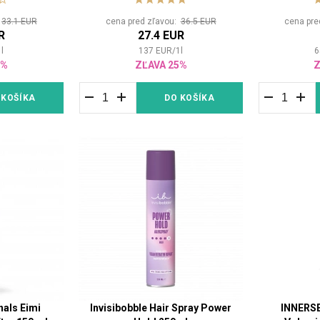
:
33.1 EUR
cena pred zľavou:
36.5 EUR
cena pre
R
27.4 EUR
1
l
137
EUR
/
1
l
6
5%
ZĽAVA 25%
Z
 KOŠÍKA
DO KOŠÍKA
nals Eimi
Invisibobble Hair Spray Power
INNERSE