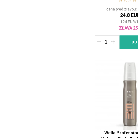
Indola
(14)
cena pred zľavou
Inebrya
(34)
24.8 EU
Innersense
(25)
124
EUR
/
INTERCOSMO
(5)
ZĽAVA 2
Invisibobble
(5)
DO
Its a 10
(2)
Joico
(17)
K18
(3)
Keune
(72)
Kristin Ess
(4)
KYO
(5)
Kérastase
(11)
L'Oréal Professionnel
(16)
Lakme
(15)
Living Proof
(17)
Londa Professional
(28)
Wella Professio