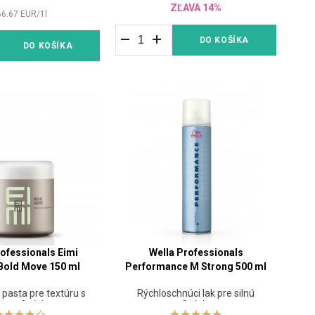
ZĽAVA 14%
66.67
EUR
/
1
l
DO KOŠÍKA
DO KOŠÍKA
rofessionals Eimi
Wella Professionals
Bold Move 150 ml
Performance M Strong 500 ml
pasta pre textúru s
Rýchloschnúci lak pre silnú
nou fixáciou
fixáciu