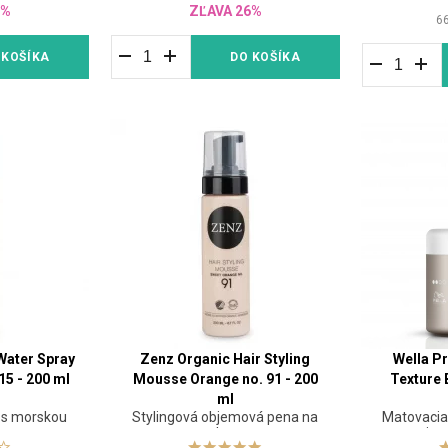
5%
ZĽAVA 26%
6
 KOŠÍKA
DO KOŠÍKA
Water Spray
Zenz Organic Hair Styling
Wella P
15 - 200 ml
Mousse Orange no. 91 - 200
Texture 
ml
j s morskou
Stylingová objemová pena na
Matovacia 
vlasy
jem