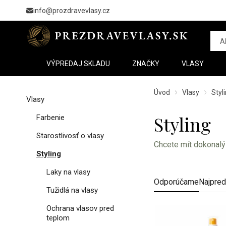
info@prozdravevlasy.cz
VÝPREDAJ SKLADU
ZNAČKY
VLASY
Úvod
Vlasy
Styl
Vlasy
Styling
Farbenie
Starostlivosť o vlasy
Chcete mít dokonalý 
Styling
Laky na vlasy
Odporúčame
Najpred
Tužidlá na vlasy
Ochrana vlasov pred
teplom