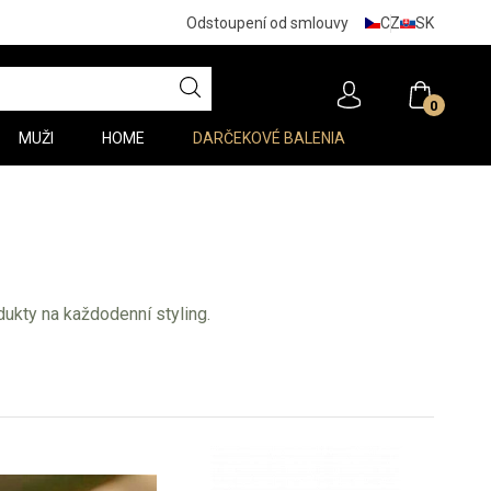
CZ
SK
Odstoupení od smlouvy
0
MUŽI
HOME
DARČEKOVÉ BALENIA
dukty na každodenní styling.