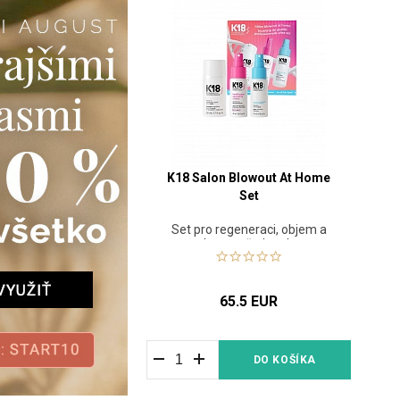
K18 Salon Blowout At Home
Set
Set pro regeneraci, objem a
ochranu před teplem
65.5 EUR
DO KOŠÍKA