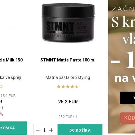
ble Milk 150
STMNT Matte Paste 100 ml
a ve spreji
Matná pasta pro styling
:
18.1 EUR
R
25.2 EUR
/
1
l
0%
252
EUR
/
1
l
 KOŠÍKA
DO KOŠÍKA