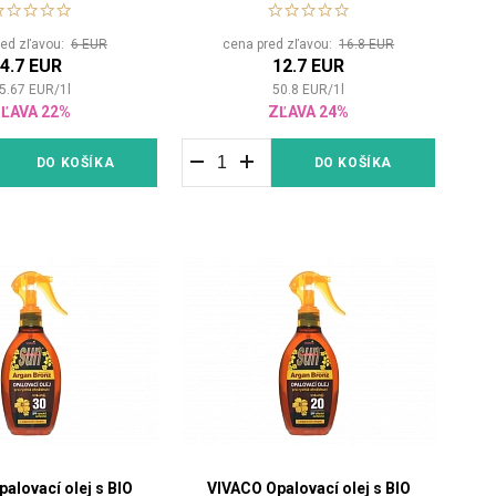
vitalitu do vlasů
red zľavou:
6 EUR
cena pred zľavou:
16.8 EUR
4.7 EUR
12.7 EUR
5.67
EUR
/
1
l
50.8
EUR
/
1
l
ĽAVA 22%
ZĽAVA 24%
DO KOŠÍKA
DO KOŠÍKA
alovací olej s BIO
VIVACO Opalovací olej s BIO