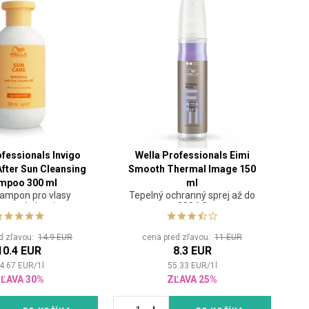
ofessionals Invigo
Wella Professionals Eimi
After Sun Cleansing
Smooth Thermal Image 150
mpoo 300 ml
ml
 šampon pro vlasy
Tepelný ochranný sprej až do
tavené slunci
220 ° C
d zľavou:
14.9 EUR
cena pred zľavou:
11 EUR
10.4 EUR
8.3 EUR
4.67
EUR
/
1
l
55.33
EUR
/
1
l
ĽAVA 30%
ZĽAVA 25%