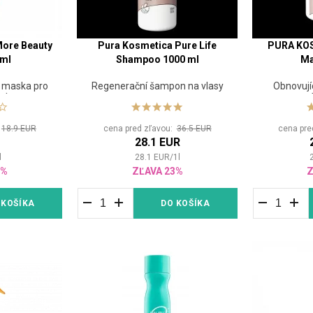
More Beauty
Pura Kosmetica Pure Life
PURA KOS
 ml
Shampoo 1000 ml
Ma
cí maska pro
Regenerační šampon na vlasy
Obnovují
 sluncem
namá
:
18.9 EUR
cena pred zľavou:
36.5 EUR
cena pre
R
28.1 EUR
l
28.1
EUR
/
1
l
6%
ZĽAVA 23%
Z
 KOŠÍKA
DO KOŠÍKA