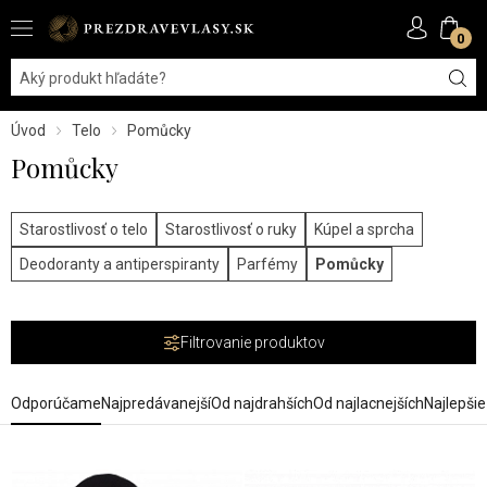
0
Úvod
Telo
Pomůcky
Pomůcky
Starostlivosť o telo
Starostlivosť o ruky
Kúpel a sprcha
Deodoranty a antiperspiranty
Parfémy
Pomůcky
Filtrovanie produktov
Odporúčame
Najpredávanejší
Od najdrahších
Od najlacnejších
Najlepši