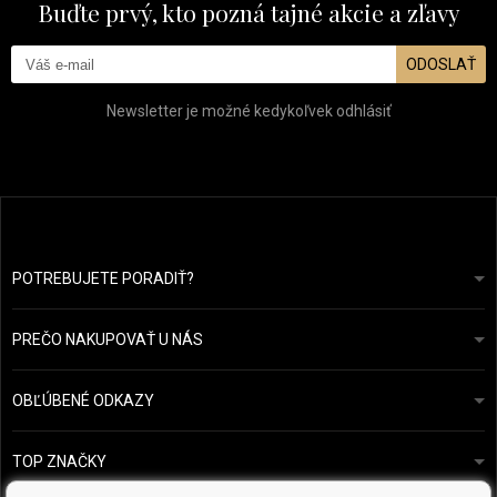
Buďte prvý, kto pozná tajné akcie a zľavy
ODOSLAŤ
Newsletter je možné kedykoľvek odhlásiť
POTREBUJETE PORADIŤ?
info@prozdravevlasy.cz
Obchodní podmínky
Odpovieme do 24 hodín.
PREČO NAKUPOVAŤ U NÁS
Ochrana osobních údajů
Náš příběh
Přehled plateb a dopravy
Blog
Ecru New York
OBĽÚBENÉ ODKAZY
Vrácení zboží
Kadeřnická poradna
Kérastase
Kontakty
TOP ZNAČKY
O&M
Vzorky zdarma
Paul Mitchell