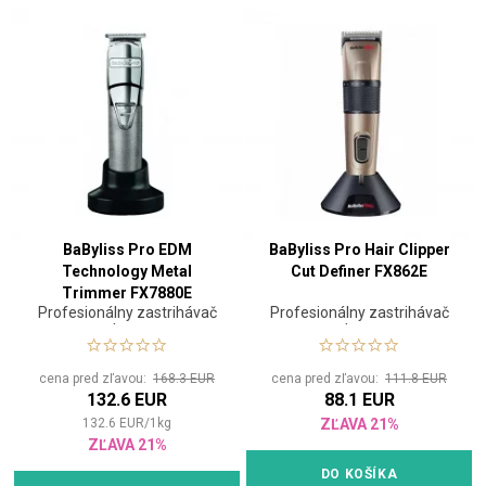
BaByliss Pro EDM
BaByliss Pro Hair Clipper
Technology Metal
Cut Definer FX862E
Trimmer FX7880E
Profesionálny zastrihávač
Profesionálny zastrihávač
vlasov
vlasov
cena pred zľavou:
168.3 EUR
cena pred zľavou:
111.8 EUR
132.6 EUR
88.1 EUR
132.6
EUR
/
1
kg
ZĽAVA 21%
ZĽAVA 21%
DO KOŠÍKA