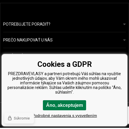
POTREBUJETE PORADIŤ?
info@prozdravevlasy.cz
Obchodní podmínky
Odpovieme do 24 hodín.
PREČO NAKUPOVAŤ U NÁS
Ochrana osobních údajů
Náš příběh
Přehled plateb a dopravy
Blog
Ecru New York
OBĽÚBENÉ ODKAZY
Vrácení zboží
Kadeřnická poradna
Cookies a GDPR
Kérastase
Kontakty
TOP ZNAČKY
O&M
PREZDRAVEVLASY a partneri potrebujú Váš súhlas na využitie
Vzorky zdarma
jednotlivých údajov, aby Vám okrem iného mohli ukazovať
Paul Mitchell
informácie týkajúce sa Vašich záujmov pomocou
personalizácie reklám. Súhlas udelíte kliknutím na políčko "Áno,
Wella Professionals
súhlasím".
Zenz Organic
Áno, akceptujem
Podrobné nastavenia s vysvetlením
Súkromie