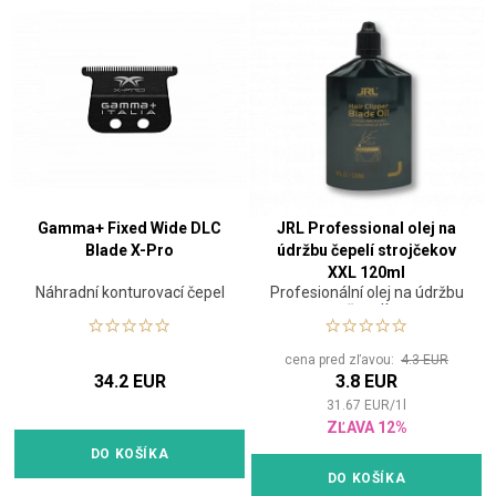
Gamma+ Fixed Wide DLC
JRL Professional olej na
Blade X-Pro
údržbu čepelí strojčekov
XXL 120ml
Náhradní konturovací čepel
Profesionální olej na údržbu
čepelí
cena pred zľavou:
4.3 EUR
34.2 EUR
3.8 EUR
31.67
EUR
/
1
l
ZĽAVA 12%
DO KOŠÍKA
DO KOŠÍKA