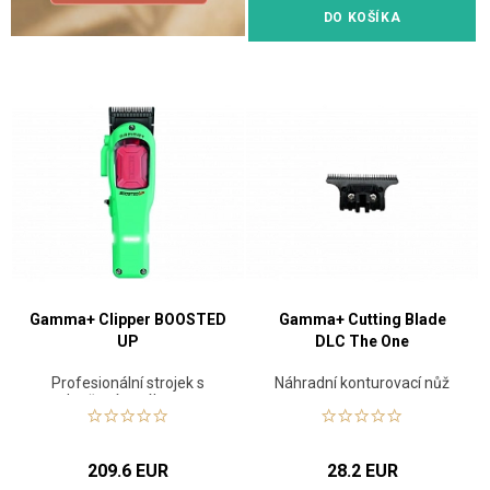
DO KOŠÍKA
Gamma+ Clipper BOOSTED
Gamma+ Cutting Blade
UP
DLC The One
Profesionální strojek s
Náhradní konturovací nůž
vylepšeným výkonem,
rotačním motorem
209.6 EUR
28.2 EUR