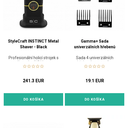
StyleCraft INSTINCT Metal
Gamma+ Sada
Shaver - Black
univerzálních hřebenů
Profesionální holicí strojek s
Sada 4 univerzálních
výkonným IN2 Vector
hřebenů pro strojky
motorem
241.3 EUR
19.1 EUR
DO KOŠÍKA
DO KOŠÍKA