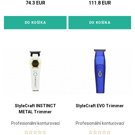
74.3 EUR
111.8 EUR
DO KOŠÍKA
DO KOŠÍKA
StyleCraft INSTINCT
StyleCraft EVO Trimmer
METAL Trimmer
Profesionální konturovací
Profesionální konturovací
strojek s vektorovým
strojek na vlasy a vousy s
motorem
magnetickým motorem