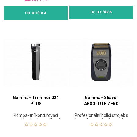
DO KOŠÍKA
DO KOŠÍKA
Gamma+ Trimmer 024
Gamma+ Shaver
PLUS
ABSOLUTE ZERO
Kompaktní konturovací
Profesionální holicí strojek s
strojek s dvojitou stříhací
hypoalergenním titanovým
hlavicí
plíškem