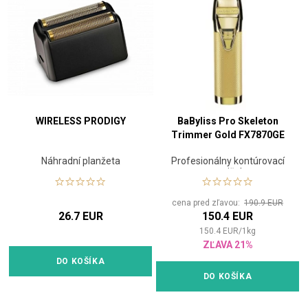
WIRELESS PRODIGY
BaByliss Pro Skeleton
Trimmer Gold FX7870GE
Náhradní planžeta
Profesionálny kontúrovací
strojček
cena pred zľavou:
190.9 EUR
26.7 EUR
150.4 EUR
150.4
EUR
/
1
kg
ZĽAVA 21%
DO KOŠÍKA
DO KOŠÍKA