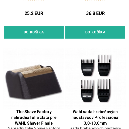
25.2 EUR
36.8 EUR
DO KOŠÍKA
DO KOŠÍKA
The Shave Factory
Wahl sada hrebeňových
náhradná fólia zlatá pre
nadstavcov Professional
WAHL Shaver Finale
3,0-13,0mm
Náhradní fólie Shave Factory
Sada hřebenových nástavců