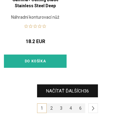
Stainless Steel Deep
Náhradní konturovací nůž
18.2 EUR
DO KOŠÍKA
NAČÍTAŤ ĎALŠÍCH
36
1
2
3
4
6