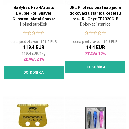
BaByliss Pro 4Artists
JRL Professional nabíjacia
Double Foil Shaver
dokovacia stanica Reset IQ
Gunsteel Metal Shaver
pre JRL Onyx FF2020C-B
Holiaci strojček
Dokovací stanice
cena pred zľavou:
151.5 EUR
cena pred zľavou:
16.3 EUR
119.4 EUR
14.4 EUR
119.4
EUR
/
1
kg
ZĽAVA 12%
ZĽAVA 21%
DO KOŠÍKA
DO KOŠÍKA