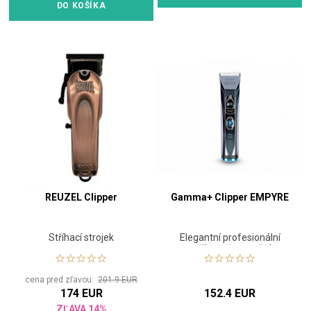
DO KOŠÍKA
REUZEL Clipper
Gamma+ Clipper EMPYRE
Stříhací strojek
Elegantní profesionální
zastřihovač s rotačním
motorem
cena pred zľavou:
201.9 EUR
174 EUR
152.4 EUR
ZĽAVA 14%