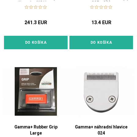
výkonným IN2 Vector
025 a 026
motorem
241.3 EUR
13.4 EUR
DO KOŠÍKA
DO KOŠÍKA
Gamma+ Rubber Grip
Gamma+ náhradní hlavice
Large
024