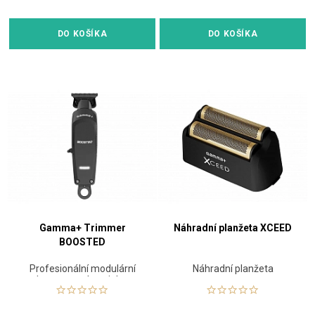
DO KOŠÍKA
DO KOŠÍKA
Gamma+ Trimmer
Náhradní planžeta XCEED
BOOSTED
Profesionální modulární
Náhradní planžeta
konturovací strojek s
výkonným rotačním
motorem