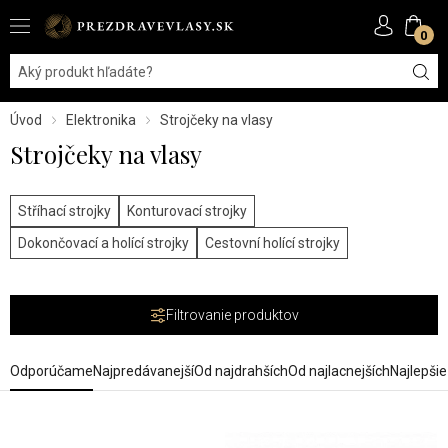
0
Úvod
Elektronika
Strojčeky na vlasy
Strojčeky na vlasy
Stříhací strojky
Konturovací strojky
Dokončovací a holící strojky
Cestovní holící strojky
Filtrovanie produktov
Odporúčame
Najpredávanejší
Od najdrahších
Od najlacnejších
Najlepši