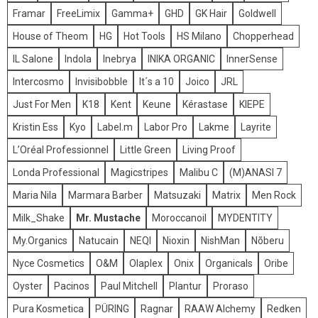
Framar
FreeLimix
Gamma+
GHD
GK Hair
Goldwell
House of Theom
HG
Hot Tools
HS Milano
Chopperhead
IL Salone
Indola
Inebrya
INIKA ORGANIC
InnerSense
Intercosmo
Invisibobble
It´s a 10
Joico
JRL
Just For Men
K18
Kent
Keune
Kérastase
KIEPE
Kristin Ess
Kyo
Label.m
Labor Pro
Lakme
Layrite
L’Oréal Professionnel
Little Green
Living Proof
Londa Professional
Magicstripes
Malibu C
(M)ANASI 7
Maria Nila
Marmara Barber
Matsuzaki
Matrix
Men Rock
Milk_Shake
Mr. Mustache
Moroccanoil
MYDENTITY
My.Organics
Natucain
NEQI
Nioxin
NishMan
Nõberu
Nyce Cosmetics
O&M
Olaplex
Onix
Organicals
Oribe
Oyster
Pacinos
Paul Mitchell
Plantur
Proraso
Pura Kosmetica
PÜRING
Ragnar
RAAW Alchemy
Redken