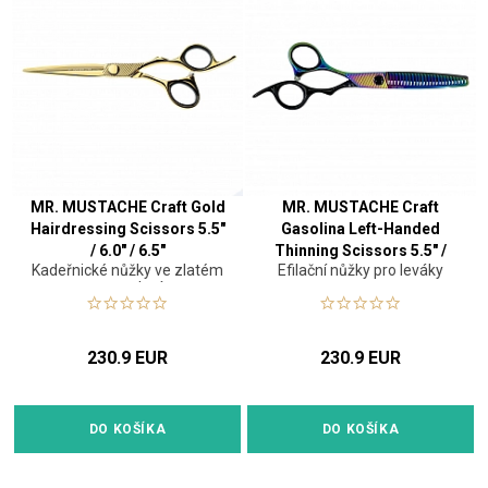
MR. MUSTACHE Craft Gold
MR. MUSTACHE Craft
Hairdressing Scissors 5.5"
Gasolina Left-Handed
/ 6.0" / 6.5"
Thinning Scissors 5.5" /
Kadeřnické nůžky ve zlatém
Efilační nůžky pro leváky
6.0"
provedení
230.9 EUR
230.9 EUR
DO KOŠÍKA
DO KOŠÍKA