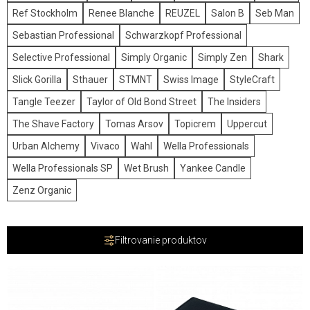
Ref Stockholm
Renee Blanche
REUZEL
Salon B
Seb Man
Sebastian Professional
Schwarzkopf Professional
Selective Professional
Simply Organic
Simply Zen
Shark
Slick Gorilla
Sthauer
STMNT
Swiss Image
StyleCraft
Tangle Teezer
Taylor of Old Bond Street
The Insiders
The Shave Factory
Tomas Arsov
Topicrem
Uppercut
Urban Alchemy
Vivaco
Wahl
Wella Professionals
Wella Professionals SP
Wet Brush
Yankee Candle
Zenz Organic
Filtrovanie produktov