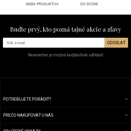
6000+ PRODUKTOV
DO 30 DNÍ
Buďte prvý, kto pozná tajné akcie a zľavy
ODOSLAŤ
Newsletter je možné kedykoľvek odhlásiť
POTREBUJETE PORADIŤ?
info@prozdravevlasy.cz
Obchodní podmínky
Odpovieme do 24 hodín.
PREČO NAKUPOVAŤ U NÁS
Ochrana osobních údajů
Náš příběh
Přehled plateb a dopravy
Blog
Ecru New York