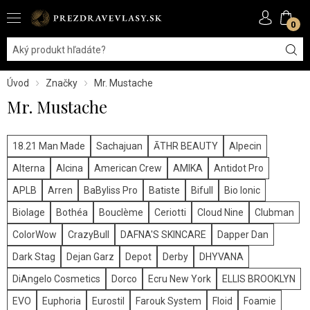
0
Úvod
Značky
Mr. Mustache
Mr. Mustache
18.21 Man Made
Sachajuan
ĀTHR BEAUTY
Alpecin
Alterna
Alcina
American Crew
AMIKA
Antidot Pro
APLB
Arren
BaByliss Pro
Batiste
Bifull
Bio Ionic
Biolage
Bothéa
Bouclème
Ceriotti
Cloud Nine
Clubman
ColorWow
CrazyBull
DAFNA'S SKINCARE
Dapper Dan
Dark Stag
Dejan Garz
Depot
Derby
DHYVANA
DiAngelo Cosmetics
Dorco
Ecru New York
ELLIS BROOKLYN
EVO
Euphoria
Eurostil
Farouk System
Floid
Foamie