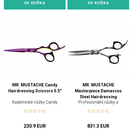
DO KOŠÍKA
DO KOŠÍKA
MR. MUSTACHE Candy
MR. MUSTACHE
Hairdressing Scissors 5.5"
Masterpiece Damascus
Steel Hairdressing
Kadeřnické nůžky Candy
Profesionální nůžky z
Scissors 5.5" / 6.0" / 6.5"
damaškové oceli
230.9 EUR
831.3 EUR