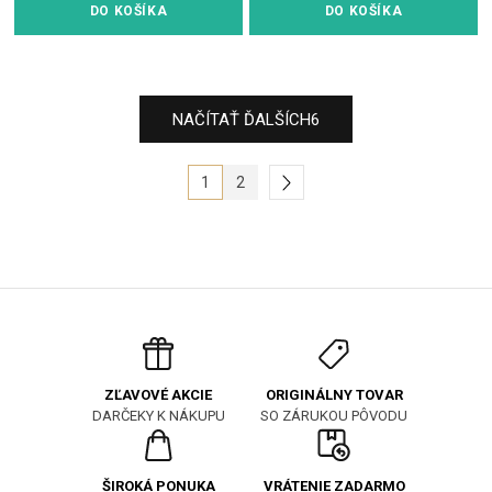
DO KOŠÍKA
DO KOŠÍKA
NAČÍTAŤ ĎALŠÍCH
6
1
2
ORIGINÁLNY TOVAR
ZĽAVOVÉ AKCIE
SO ZÁRUKOU PÔVODU
DARČEKY K NÁKUPU
ŠIROKÁ PONUKA
VRÁTENIE ZADARMO