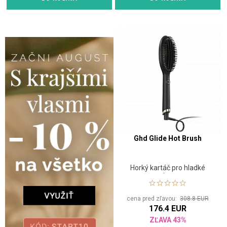
Ghd Glide Hot Brush
Horký kartáč pro hladké
vlasy
cena pred zľavou:
308.8 EUR
176.4 EUR
ZĽAVA 43%