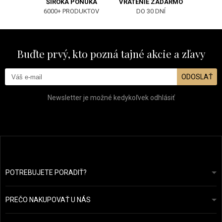
ŠIROKÁ PONUKA
VRÁTENIE ZADARMO
6000+ PRODUKTOV
DO 30 DNÍ
Buďte prvý, kto pozná tajné akcie a zľavy
ODOSLAŤ
Newsletter je možné kedykoľvek odhlásiť
POTREBUJETE PORADIŤ?
info@prozdravevlasy.cz
Obchodní podmínky
Odpovieme do 24 hodín.
PREČO NAKUPOVAŤ U NÁS
Ochrana osobních údajů
Náš příběh
Přehled plateb a dopravy
Blog