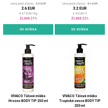
cena pred zľavou:
3.3 EUR
cena pred zľavou:
4.1 EUR
2.6 EUR
3.2 EUR
8.67
EUR
/
1
kg
6.4
EUR
/
1
l
ZĽAVA 21%
ZĽAVA 22%
DO KOŠÍKA
DO KOŠÍKA
VIVACO Tělové mléko
VIVACO Tělové mléko
Hrozno BODY TIP 250 ml
Tropické ovoce BODY TIP
250 ml