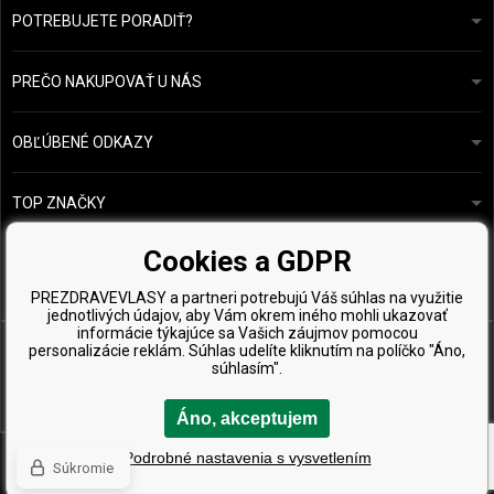
POTREBUJETE PORADIŤ?
info@prozdravevlasy.cz
Obchodní podmínky
Odpovieme do 24 hodín.
PREČO NAKUPOVAŤ U NÁS
Ochrana osobních údajů
Náš příběh
Přehled plateb a dopravy
Blog
Ecru New York
OBĽÚBENÉ ODKAZY
Vrácení zboží
Kadeřnická poradna
Kérastase
Kontakty
TOP ZNAČKY
O&M
Vzorky zdarma
Paul Mitchell
Cookies a GDPR
Wella Professionals
PREZDRAVEVLASY a partneri potrebujú Váš súhlas na využitie
Zenz Organic
jednotlivých údajov, aby Vám okrem iného mohli ukazovať
informácie týkajúce sa Vašich záujmov pomocou
personalizácie reklám. Súhlas udelíte kliknutím na políčko "Áno,
súhlasím".
Áno, akceptujem
Copyright © 2026 PreZdravéVlasy.sk, Všetky práva vyhradené
Podrobné nastavenia s vysvetlením
Súkromie
Ecommerce solutions
BINARGON.cz