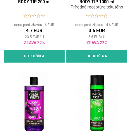
BODY TIP 200 ml
BODY TIP 1000 ml
Prírodná receptúra tekutého
mydla s Panthenolom a
mandľovým olejom
cena pred zľavou:
6 EUR
cena pred zľavou:
4.6 EUR
4.7 EUR
3.6 EUR
23.5
EUR
/
1
l
3.6
EUR
/
1
l
ZĽAVA 22%
ZĽAVA 22%
DO KOŠÍKA
DO KOŠÍKA