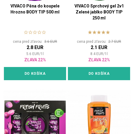
VIVACO Pěna do koupele
VIVACO Sprchový gel 2v1
Hrozno BODY TIP 500 ml
Zelené jablko BODY TIP
250 ml
cena pred zľavou:
3.6 EUR
cena pred zľavou:
2.7 EUR
2.8 EUR
2.1 EUR
5.6
EUR
/
1
l
8.4
EUR
/
1
l
ZĽAVA 22%
ZĽAVA 22%
DO KOŠÍKA
DO KOŠÍKA