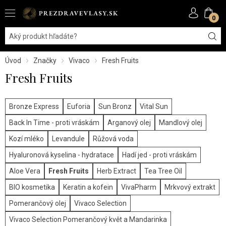
0
Úvod
Značky
Vivaco
Fresh Fruits
Fresh Fruits
Bronze Express
Euforia
Sun Bronz
Vital Sun
Back In Time - proti vráskám
Arganový olej
Mandlový olej
Kozí mléko
Levandule
Růžová voda
Hyaluronová kyselina - hydratace
Hadí jed - proti vráskám
Aloe Vera
Fresh Fruits
Herb Extract
Tea Tree Oil
BIO kosmetika
Keratin a kofein
VivaPharm
Mrkvový extrakt
Pomerančový olej
Vivaco Selection
Vivaco Selection Pomerančový květ a Mandarinka