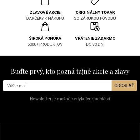
ORIGINÁLNY TOVAR
ZĽAVOVÉ AKCIE
SO ZÁRUKOU PÔVODU
DARČEKY K NÁKUPU
ŠIROKÁ PONUKA
VRÁTENIE ZADARMO
6000+ PRODUKTOV
DO 30 DNÍ
Buďte prvý, kto pozná tajné akcie a zľavy
ODOSLAŤ
Newsletter je možné kedykoľvek odhlásiť