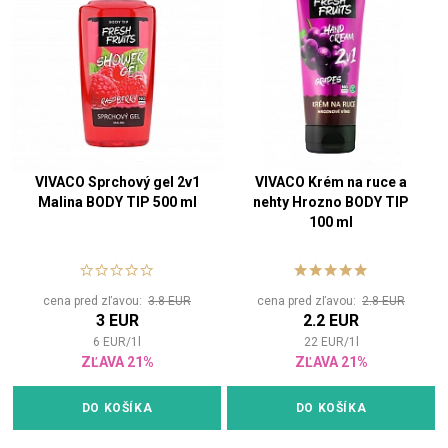
VIVACO Sprchový gel 2v1
VIVACO Krém na ruce a
Malina BODY TIP 500 ml
nehty Hrozno BODY TIP
100 ml
cena pred zľavou:
3.8 EUR
cena pred zľavou:
2.8 EUR
3 EUR
2.2 EUR
6
EUR
/
1
l
22
EUR
/
1
l
ZĽAVA 21%
ZĽAVA 21%
DO KOŠÍKA
DO KOŠÍKA