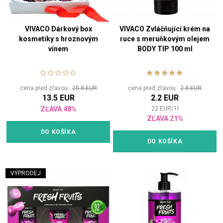
VIVACO Dárkový box
VIVACO Zvláčňující krém na
kosmetiky s hroznovým
ruce s meruňkovým olejem
vínem
BODY TIP 100 ml
cena pred zľavou:
25.8 EUR
cena pred zľavou:
2.8 EUR
13.5 EUR
2.2 EUR
ZĽAVA 48%
22
EUR
/
1
l
ZĽAVA 21%
DO KOŠÍKA
DO KOŠÍKA
VÝPRODEJ