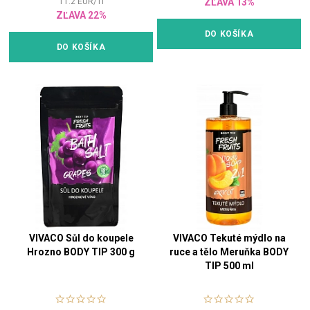
11.2
EUR
/
1
l
ZĽAVA 13%
ZĽAVA 22%
DO KOŠÍKA
DO KOŠÍKA
VIVACO Sůl do koupele
VIVACO Tekuté mýdlo na
Hrozno BODY TIP 300 g
ruce a tělo Meruňka BODY
TIP 500 ml