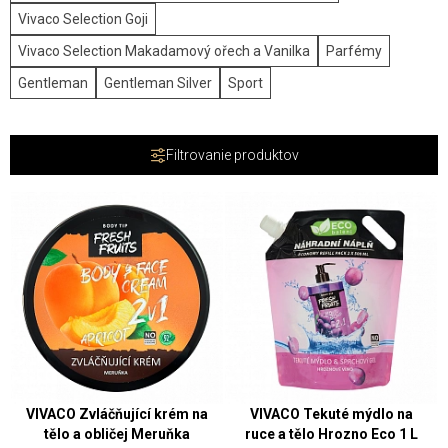
Vivaco Selection Goji
Vivaco Selection Makadamový ořech a Vanilka
Parfémy
Gentleman
Gentleman Silver
Sport
Filtrovanie produktov
VIVACO Zvláčňující krém na
VIVACO Tekuté mýdlo na
tělo a obličej Meruňka
ruce a tělo Hrozno Eco 1 L