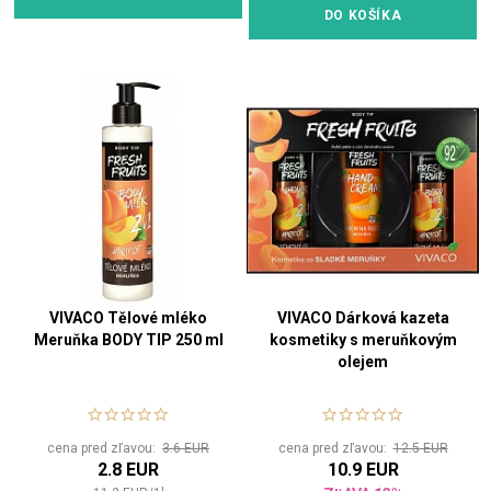
DO KOŠÍKA
VIVACO Tělové mléko
VIVACO Dárková kazeta
Meruňka BODY TIP 250 ml
kosmetiky s meruňkovým
olejem
cena pred zľavou:
3.6 EUR
cena pred zľavou:
12.5 EUR
2.8 EUR
10.9 EUR