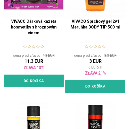
VIVACO Dárková kazeta
VIVACO Sprchový gel 2v1
kosmetiky s hroznovým
Meruňka BODY TIP 500 ml
vínem
cena pred zľavou:
13 EUR
cena pred zľavou:
3.8 EUR
11.3 EUR
3 EUR
ZĽAVA 13%
6
EUR
/
1
l
ZĽAVA 21%
DO KOŠÍKA
DO KOŠÍKA