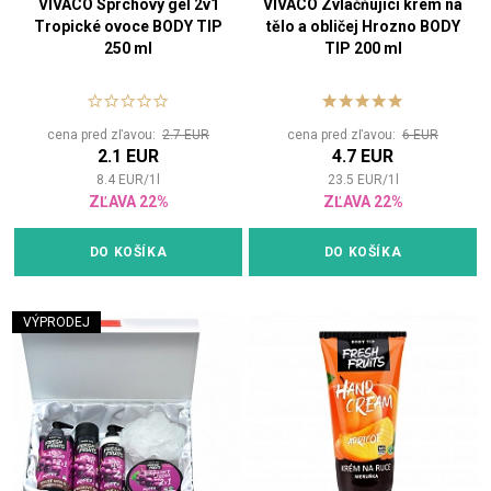
VIVACO Sprchový gel 2v1
VIVACO Zvláčňující krém na
Tropické ovoce BODY TIP
tělo a obličej Hrozno BODY
250 ml
TIP 200 ml
cena pred zľavou:
2.7 EUR
cena pred zľavou:
6 EUR
2.1 EUR
4.7 EUR
8.4
EUR
/
1
l
23.5
EUR
/
1
l
ZĽAVA 22%
ZĽAVA 22%
DO KOŠÍKA
DO KOŠÍKA
VÝPRODEJ