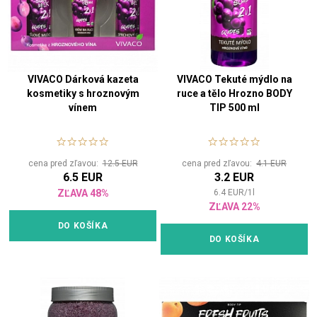
VIVACO Dárková kazeta
VIVACO Tekuté mýdlo na
kosmetiky s hroznovým
ruce a tělo Hrozno BODY
vínem
TIP 500 ml
cena pred zľavou:
12.5 EUR
cena pred zľavou:
4.1 EUR
6.5 EUR
3.2 EUR
ZĽAVA 48%
6.4
EUR
/
1
l
ZĽAVA 22%
DO KOŠÍKA
DO KOŠÍKA