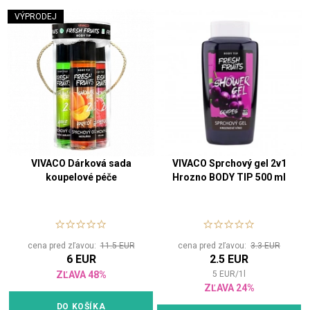
VÝPRODEJ
VIVACO Dárková sada
VIVACO Sprchový gel 2v1
koupelové péče
Hrozno BODY TIP 500 ml
cena pred zľavou:
11.5 EUR
cena pred zľavou:
3.3 EUR
6 EUR
2.5 EUR
ZĽAVA 48%
5
EUR
/
1
l
ZĽAVA 24%
DO KOŠÍKA