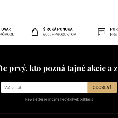
 TOVAR
ŠIROKÁ PONUKA
POR
 PÔVODU
6000+ PRODUKTOV
PRE
te prvý, kto pozná tajné akcie a z
ODOSLAŤ
Newsletter je možné kedykoľvek odhlásiť