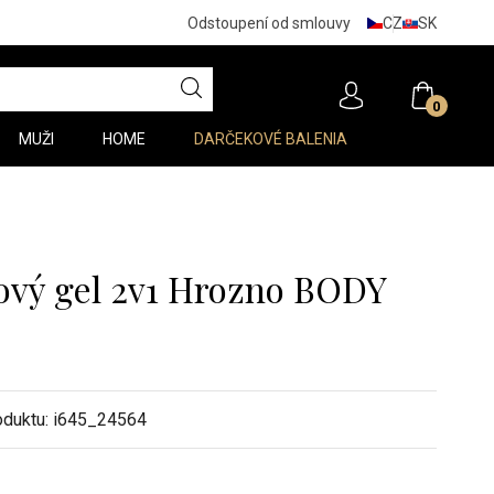
CZ
SK
Odstoupení od smlouvy
0
MUŽI
HOME
DARČEKOVÉ BALENIA
vý gel 2v1 Hrozno BODY
oduktu:
i645_24564