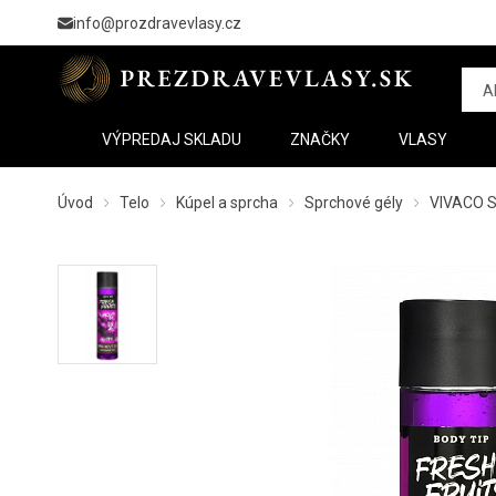
info@prozdravevlasy.cz
VÝPREDAJ SKLADU
ZNAČKY
VLASY
Úvod
Telo
Kúpel a sprcha
Sprchové gély
VIVACO S