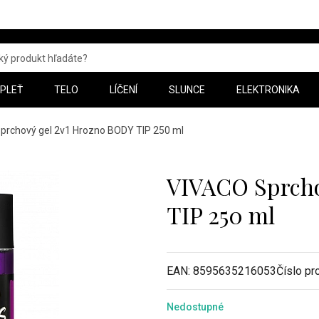
PLEŤ
TELO
LÍČENÍ
SLUNCE
ELEKTRONIKA
prchový gel 2v1 Hrozno BODY TIP 250 ml
VIVACO Sprcho
TIP 250 ml
EAN:
8595635216053
Číslo pr
Nedostupné