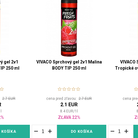
ý gel 2v1
VIVACO Sprchový gel 2v1 Malina
VIVACO S
IP 250 ml
BODY TIP 250 ml
Tropické o
u:
2.7 EUR
cena pred zľavou:
2.7 EUR
cena pre
R
2.1 EUR
1
l
8.4
EUR
/
1
l
2%
ZĽAVA 22%
Z
 KOŠÍKA
DO KOŠÍKA