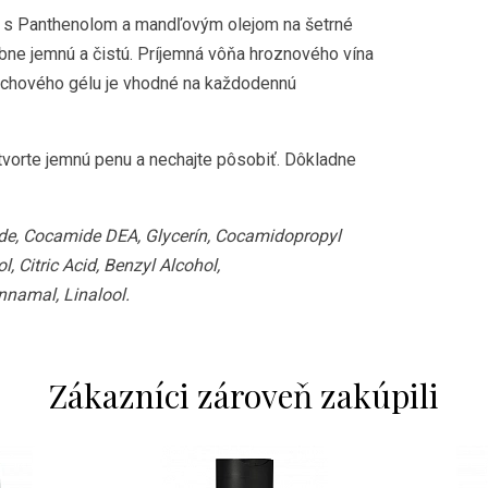
m s Panthenolom a mandľovým olejom na šetrné
bne jemnú a čistú. Príjemná vôňa hroznového vína
prchového gélu je vhodné na každodennú
vorte jemnú penu a nechajte pôsobiť. Dôkladne
de, Cocamide DEA, Glycerín, Cocamidopropyl
, Citric Acid, Benzyl Alcohol,
nnamal, Linalool.
Zákazníci zároveň zakúpili