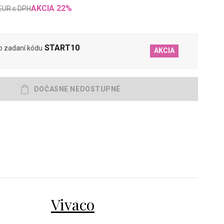
AKCIA
22
%
EUR
s DPH
START10
o zadaní kódu
AKCIA
Vivaco