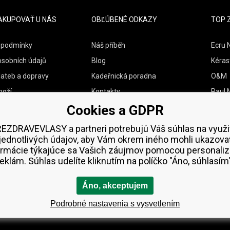
AKUPOVAŤ U NÁS
OBĽÚBENÉ ODKAZY
TOP 
 podmínky
Náš příběh
Ecru 
osobních údajů
Blog
Kéras
lateb a dopravy
Kadeřnická poradna
O&M
boží
Kontakty
Paul M
Cookies a GDPR
Vzorky zdarma
Wella
Zenz 
EZDRAVEVLASY a partneri potrebujú Váš súhlas na využi
jednotlivých údajov, aby Vám okrem iného mohli ukazova
ormácie týkajúce sa Vašich záujmov pomocou personaliz
reklám. Súhlas udelíte kliknutím na políčko "Áno, súhlasím"
Áno, akceptujem
Podrobné nastavenia s vysvetlením