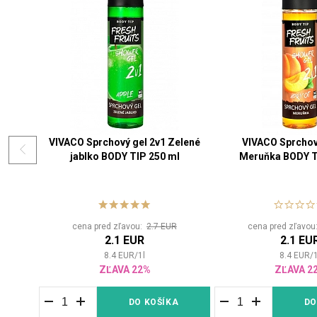
VIVACO Sprchový gel 2v1 Zelené
VIVACO Sprchov
jablko BODY TIP 250 ml
Meruňka BODY T
cena pred zľavou:
2.7 EUR
cena pred zľavo
2.1 EUR
2.1 EU
8.4
EUR
/
1
l
8.4
EUR
/
ZĽAVA 22%
ZĽAVA 2
DO KOŠÍKA
DO