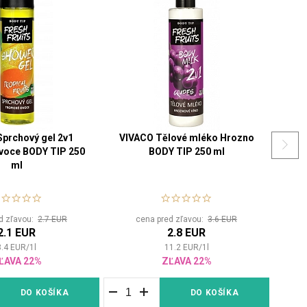
prchový gel 2v1
VIVACO Tělové mléko Hrozno
VIV
voce BODY TIP 250
BODY TIP 250 ml
H
ml
d zľavou:
2.7 EUR
cena pred zľavou:
3.6 EUR
2.1 EUR
2.8 EUR
8.4
EUR
/
1
l
11.2
EUR
/
1
l
ĽAVA 22%
ZĽAVA 22%
DO KOŠÍKA
DO KOŠÍKA