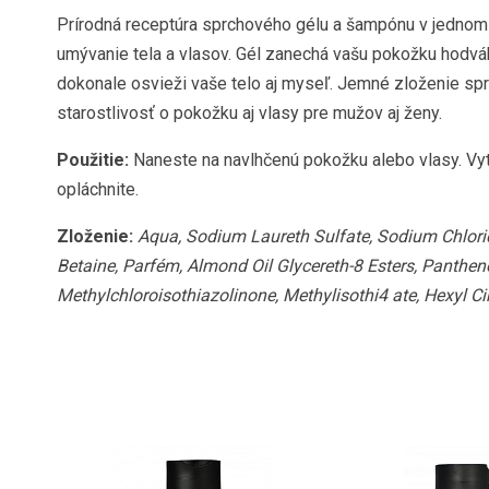
Prírodná receptúra sprchového gélu a šampónu v jedno
umývanie tela a vlasov. Gél zanechá vašu pokožku hodvá
dokonale osvieži vaše telo aj myseľ. Jemné zloženie s
starostlivosť o pokožku aj vlasy pre mužov aj ženy.
Použitie:
Naneste na navlhčenú pokožku alebo vlasy. Vyt
opláchnite.
Zloženie:
Aqua, Sodium Laureth Sulfate, Sodium Chlori
Betaine, Parfém, Almond Oil Glycereth-8 Esters, Panthenol
Methylchloroisothiazolinone, Methylisothi4 ate, Hexyl Ci