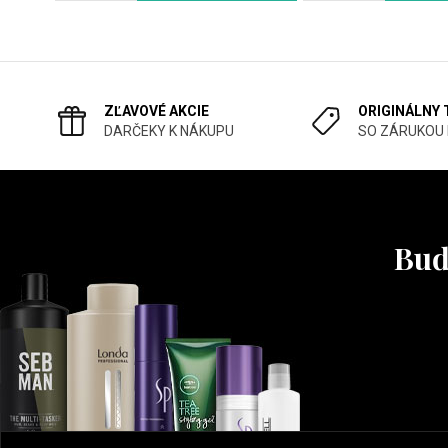
ZĽAVOVÉ AKCIE
ORIGINÁLNY
DARČEKY K NÁKUPU
SO ZÁRUKOU
Buď