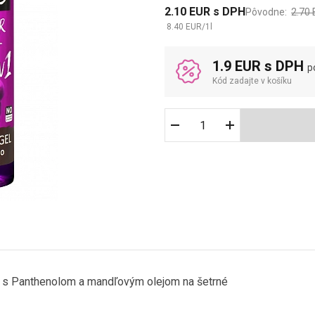
2.10
EUR
s DPH
Pôvodne:
2.70
8.40
EUR
/
1
l
1.9 EUR s DPH
p
Kód zadajte v košíku
m s Panthenolom a mandľovým olejom na šetrné