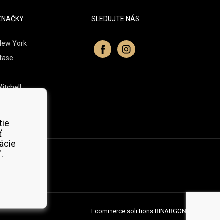
ZNAČKY
SLEDUJTE NÁS
New York
tase
itchell
 Professionals
Organic
tie
ť
ácie
.
Ecommerce solutions
BINARGON.cz