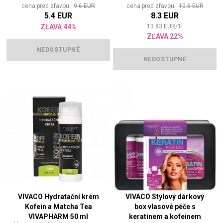
cena pred zľavou:
9.6 EUR
cena pred zľavou:
10.6 EUR
5.4 EUR
8.3 EUR
ZĽAVA 44%
13.83
EUR
/
1
l
ZĽAVA 22%
NEDOSTUPNÉ
NEDOSTUPNÉ
VIVACO Hydratační krém
VIVACO Stylový dárkový
Kofein a Matcha Tea
box vlasové péče s
VIVAPHARM 50 ml
keratinem a kofeinem