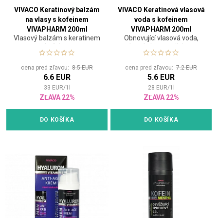
VIVACO Keratinový balzám
VIVACO Keratinová vlasová
na vlasy s kofeinem
voda s kofeinem
VIVAPHARM 200ml
VIVAPHARM 200ml
Vlasový balzám s keratinem
Obnovující vlasová voda,
a kofeinem
která vlasy posiluje a
zároveň hloubkově
regeneruje
cena pred zľavou:
8.5 EUR
cena pred zľavou:
7.2 EUR
6.6 EUR
5.6 EUR
33
EUR
/
1
l
28
EUR
/
1
l
ZĽAVA 22%
ZĽAVA 22%
DO KOŠÍKA
DO KOŠÍKA