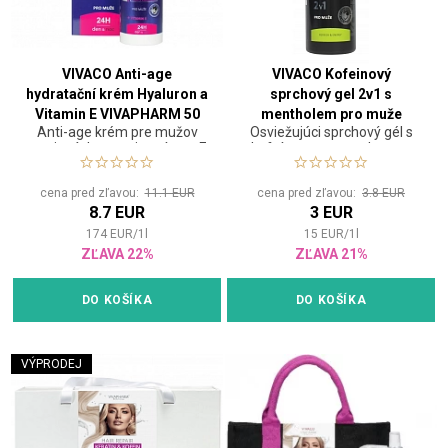
VIVACO Anti-age
VIVACO Kofeinový
hydratační krém Hyaluron a
sprchový gel 2v1 s
Vitamin E VIVAPHARM 50
mentholem pro muže
Anti-age krém pre mužov
Osviežujúci sprchový gél s
ml
VIVAPHARM 200 ml
proti vráskam s vitamínom E
kofeínom a mentolom na
a kyselinou hyalurónovou.
telo aj vlasy
cena pred zľavou:
11.1 EUR
cena pred zľavou:
3.8 EUR
8.7 EUR
3 EUR
174
EUR
/
1
l
15
EUR
/
1
l
ZĽAVA 22%
ZĽAVA 21%
DO KOŠÍKA
DO KOŠÍKA
VÝPRODEJ