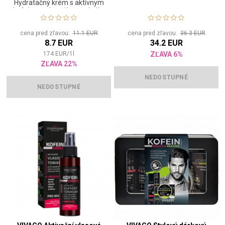
Hydratačný krém s aktívnym
kofeínom okamžite upokojí a
zregeneruje suchú, unavenú
a podráždenú pleť.
cena pred zľavou:
11.1 EUR
cena pred zľavou:
36.3 EUR
8.7 EUR
34.2 EUR
174
EUR
/
1
l
ZĽAVA 6%
ZĽAVA 22%
NEDOSTUPNÉ
NEDOSTUPNÉ