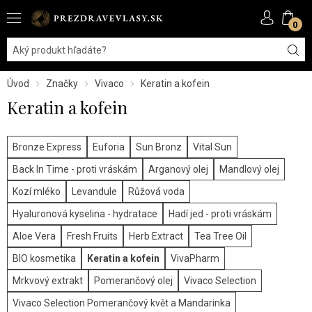
0
Úvod
Značky
Vivaco
Keratin a kofein
Keratin a kofein
Bronze Express
Euforia
Sun Bronz
Vital Sun
Back In Time - proti vráskám
Arganový olej
Mandlový olej
Kozí mléko
Levandule
Růžová voda
Hyaluronová kyselina - hydratace
Hadí jed - proti vráskám
Aloe Vera
Fresh Fruits
Herb Extract
Tea Tree Oil
BIO kosmetika
Keratin a kofein
VivaPharm
Mrkvový extrakt
Pomerančový olej
Vivaco Selection
Vivaco Selection Pomerančový květ a Mandarinka