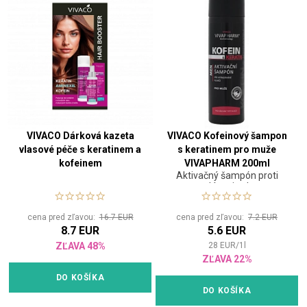
VIVACO Dárková kazeta
VIVACO Kofeinový šampon
vlasové péče s keratinem a
s keratinem pro muže
kofeinem
VIVAPHARM 200ml
Aktivačný šampón proti
vypadávaniu vlasov
cena pred zľavou:
16.7 EUR
cena pred zľavou:
7.2 EUR
8.7 EUR
5.6 EUR
ZĽAVA 48%
28
EUR
/
1
l
ZĽAVA 22%
DO KOŠÍKA
DO KOŠÍKA