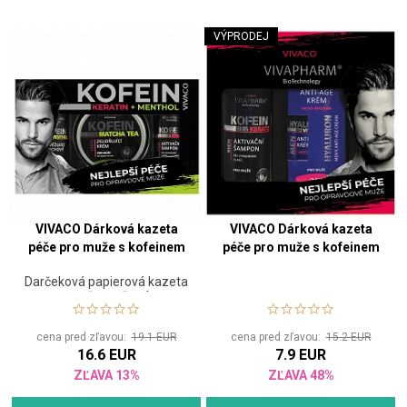
VÝPRODEJ
VIVACO Dárková kazeta
VIVACO Dárková kazeta
péče pro muže s kofeinem
péče pro muže s kofeinem
Darčeková papierová kazeta
pre mužov určená na
každodennú starostlivosť o
telo, vlasy aj pleť
cena pred zľavou:
19.1 EUR
cena pred zľavou:
15.2 EUR
16.6 EUR
7.9 EUR
ZĽAVA 13%
ZĽAVA 48%