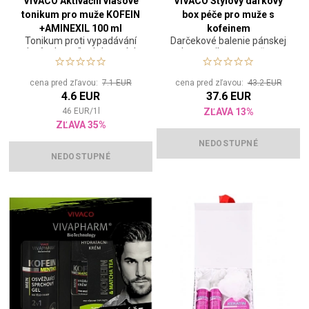
VIVACO Aktivační vlasové
VIVACO Stylový dárkový
tonikum pro muže KOFEIN
box péče pro muže s
+AMINEXIL 100 ml
kofeinem
Tonikum proti vypadávání
Darčekové balenie pánskej
vlasů a k posílení vlasových
kozmetiky pre mužov
kořínků
určené na každodennú
starostlivosť o telo, vlasy aj
cena pred zľavou:
7.1 EUR
cena pred zľavou:
43.2 EUR
pleť
4.6 EUR
37.6 EUR
46
EUR
/
1
l
ZĽAVA 13%
ZĽAVA 35%
NEDOSTUPNÉ
NEDOSTUPNÉ