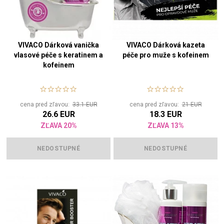
VIVACO Dárková vanička
VIVACO Dárková kazeta
vlasové péče s keratinem a
péče pro muže s kofeinem
kofeinem
cena pred zľavou:
33.1 EUR
cena pred zľavou:
21 EUR
26.6 EUR
18.3 EUR
ZĽAVA 20%
ZĽAVA 13%
NEDOSTUPNÉ
NEDOSTUPNÉ