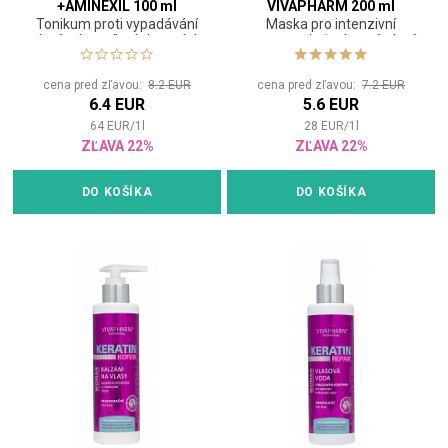
+AMINEXIL 100 ml
VIVAPHARM 200 ml
Tonikum proti vypadávání
Maska pro intenzivní
vlasů a k posílení vlasových
regeneraci všech typů vlasů
kořínků
cena pred zľavou:
8.2 EUR
cena pred zľavou:
7.2 EUR
6.4 EUR
5.6 EUR
64
EUR
/
1
l
28
EUR
/
1
l
ZĽAVA 22%
ZĽAVA 22%
DO KOŠÍKA
DO KOŠÍKA