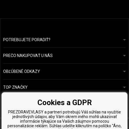
POTREBUJETE PORADIŤ?
info@prozdravevlasy.cz
Obchodní podmínky
Odpovieme do 24 hodín.
PREČO NAKUPOVAŤ U NÁS
Ochrana osobních údajů
Náš příběh
Přehled plateb a dopravy
Blog
Ecru New York
OBĽÚBENÉ ODKAZY
Vrácení zboží
Kadeřnická poradna
Kérastase
Kontakty
TOP ZNAČKY
O&M
Vzorky zdarma
Paul Mitchell
Cookies a GDPR
Wella Professionals
PREZDRAVEVLASY a partneri potrebujú Váš súhlas na využitie
Zenz Organic
jednotlivých údajov, aby Vám okrem iného mohli ukazovať
informácie týkajúce sa Vašich záujmov pomocou
personalizácie reklám. Súhlas udelíte kliknutím na políčko "Áno,