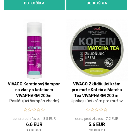
DO KOŠÍKA
DO KOŠÍKA
VIVACO Keratinový šampon
VIVACO Zklidňující krém
na vlasy s kofeinem
pro muže Kofein a Matcha
VIVAPHARM 200ml
Tea VIVAPHARM 200 ml
Posilňujúci šampón vhodný
Upokojujúci krém pre mužov
pre oslabené, rednúce a
s kofeínom a matcha
vypadávajúce vlasy.
zeleným čajom
cena pred zľavou:
8.5 EUR
cena pred zľavou:
7.2 EUR
6.6 EUR
5.6 EUR
33
EUR
/
1
l
28
EUR
/
1
l