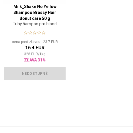
Milk_Shake No Yellow
Shampoo Brassy Hair
donut care 50 g
Tuhý šampon pro blond
nebo šedivé vlasy
cena pred zľavou:
23.7 EUR
16.4 EUR
328
EUR
/
1
kg
ZĽAVA 31%
NEDOSTUPNÉ