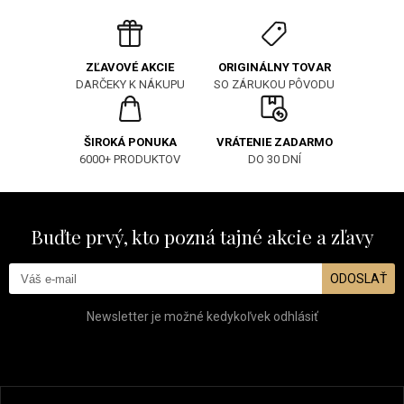
ORIGINÁLNY TOVAR
ZĽAVOVÉ AKCIE
SO ZÁRUKOU PÔVODU
DARČEKY K NÁKUPU
ŠIROKÁ PONUKA
VRÁTENIE ZADARMO
6000+ PRODUKTOV
DO 30 DNÍ
Buďte prvý, kto pozná tajné akcie a zľavy
ODOSLAŤ
Newsletter je možné kedykoľvek odhlásiť