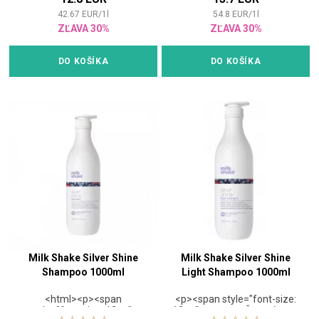
ste sa ako blondínka
42.67
EUR
/
1
l
54.8
EUR
/
1
l
narodila, alebo prírode so
ZĽAVA 30%
ZĽAVA 30%
svetlým odtieňom vlasov
trochu pomáhate, nežiaduce
žltý nádych z nich spoľahlivo
DO KOŠÍKA
DO KOŠÍKA
odstráni šampón Milk Shake
Silver Shine Light.</span>
</span>
Milk Shake Silver Shine
Milk Shake Silver Shine
Shampoo 1000ml
Light Shampoo 1000ml
<html><p><span
<p><span style="font-size:
style="font-size: 12pt;">
12pt;"><strong>Šampón pre