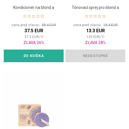
Kondicionér na blond a
Tónovací sprej pro blond a
šedivé vlasy
šedivé vlasy
cena pred zľavou:
58.4 EUR
cena pred zľavou:
18.4 EUR
37.5 EUR
13.3 EUR
37.5
EUR
/
1
l
133
EUR
/
1
l
ZĽAVA 36%
ZĽAVA 28%
DO KOŠÍKA
NEDOSTUPNÉ