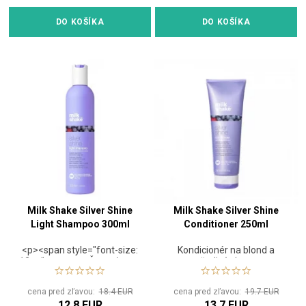
</span>
DO KOŠÍKA
DO KOŠÍKA
Milk Shake Silver Shine
Milk Shake Silver Shine
Light Shampoo 300ml
Conditioner 250ml
<p><span style="font-size:
Kondicionér na blond a
12pt;"><strong>Šampón pre
šedivé vlasy
šedivé a blond
vlasy</strong></span>
cena pred zľavou:
18.4 EUR
cena pred zľavou:
19.7 EUR
<html><p><span
12.8 EUR
13.7 EUR
style="font-size: 12pt;">Či už