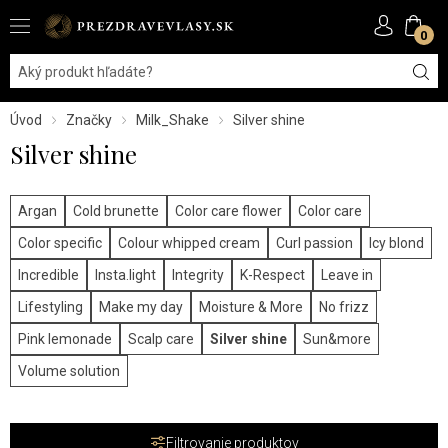
0
Úvod
Značky
Milk_Shake
Silver shine
Silver shine
Argan
Cold brunette
Color care flower
Color care
Color specific
Colour whipped cream
Curl passion
Icy blond
Incredible
Insta.light
Integrity
K-Respect
Leave in
Lifestyling
Make my day
Moisture & More
No frizz
Pink lemonade
Scalp care
Silver shine
Sun&more
Volume solution
Filtrovanie produktov