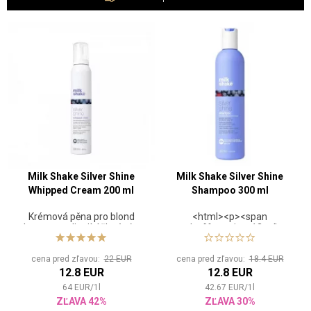
Milk Shake Silver Shine
Milk Shake Silver Shine
Whipped Cream 200 ml
Shampoo 300 ml
Krémová pěna pro blond
<html><p><span
vlasy neutralizující žluté tóny
style="font-size: 12pt;">
<strong><span>Šampón pre
blond vlasy neutralizujúce
cena pred zľavou:
22 EUR
cena pred zľavou:
18.4 EUR
žlté tóny Milk Shake Silver
12.8 EUR
12.8 EUR
Shine kombinuje v zložení
ovocné výťažky a mliečne
64
EUR
/
1
l
42.67
EUR
/
1
l
proteíny.</span></strong>
ZĽAVA 42%
ZĽAVA 30%
</span></span></strong>