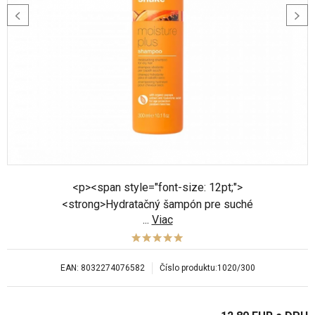
<p><span style="font-size: 12pt;">
<strong>Hydratačný šampón pre suché
...
Viac
vlasy</strong></span> <html><p><span
style="font-size: 12pt;">Vlasový šampón s
delikátnym zložením, ktoré dodáva najmä suchým
EAN:
8032274076582
Číslo produktu:
1020/300
vlasom jemnosť a udržuje ich optimálnu hydratáciu.
</span></span>