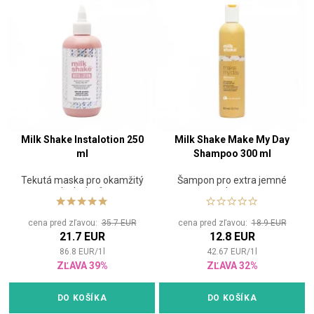
Milk Shake Instalotion 250
Milk Shake Make My Day
ml
Shampoo 300 ml
Tekutá maska pro okamžitý
Šampon pro extra jemné
lesk vlasů
vlasy
cena pred zľavou:
35.7 EUR
cena pred zľavou:
18.9 EUR
21.7 EUR
12.8 EUR
86.8
EUR
/
1
l
42.67
EUR
/
1
l
ZĽAVA 39%
ZĽAVA 32%
DO KOŠÍKA
DO KOŠÍKA