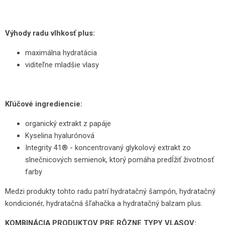
Výhody radu vlhkosť plus:
maximálna hydratácia
viditeľne mladšie vlasy
Kľúčové ingrediencie:
organický extrakt z papáje
Kyselina hyalurónová
Integrity 41® - koncentrovaný glykolový extrakt zo
slnečnicových semienok, ktorý pomáha predĺžiť životnosť
farby
Medzi produkty tohto radu patrí hydratačný šampón, hydratačný
kondicionér, hydratačná šľahačka a hydratačný balzam plus.
KOMBINÁCIA PRODUKTOV PRE RÔZNE TYPY VLASOV: