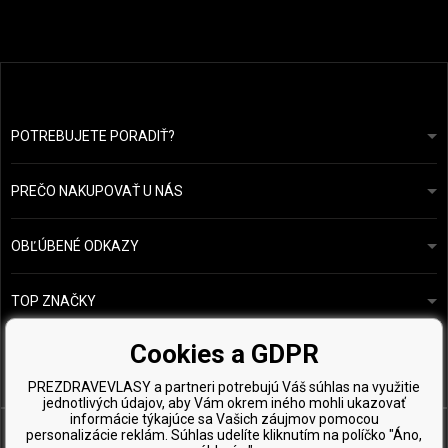
POTREBUJETE PORADIŤ?
info@prozdravevlasy.cz
Obchodní podmínky
Odpovieme do 24 hodín.
PREČO NAKUPOVAŤ U NÁS
Ochrana osobních údajů
Náš příběh
Přehled plateb a dopravy
Blog
Ecru New York
OBĽÚBENÉ ODKAZY
Vrácení zboží
Kadeřnická poradna
Kérastase
Kontakty
TOP ZNAČKY
O&M
Vzorky zdarma
Paul Mitchell
Cookies a GDPR
Wella Professionals
PREZDRAVEVLASY a partneri potrebujú Váš súhlas na využitie
Zenz Organic
jednotlivých údajov, aby Vám okrem iného mohli ukazovať
informácie týkajúce sa Vašich záujmov pomocou
personalizácie reklám. Súhlas udelíte kliknutím na políčko "Áno,