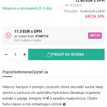
12.80
EUR
s DPH
42.70
EUR
/
1
l
Skladom
u dodávateľa (3-5 dni)
Pôvodne:
16.80
EUR
s DPH
AKCIA
24
%
11.3 EUR s DPH
AKCIA
po zadaní kódu
START10
Kód zadajte v košíku
PRIDAŤ DO KOŠÍKA
Popis
Hodnotenie
Opýtať sa
Vlasový šampón s jemným zložením, ktoré obzvlášť suché vlasy
zjemní a zachová ich optimálnu hydratáciu.
Obsahuje organický
extrakt z papáje, Integrity 41® a kyselinu hyalurónovú. Chráni
farbu vlasov a má omladzujúci účinok.�