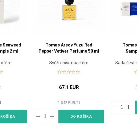
e Seaweed
Tomas Arsov Yuzu Red
Tomas
mple 2 ml
Pepper Vetiver Perfume 50 ml
Sampl
parfém
Svěží unisex parfém
Sada šesti
R
67.1 EUR
1
l
1 342
EUR
/
1
l
 KOŠÍKA
DO KOŠÍKA