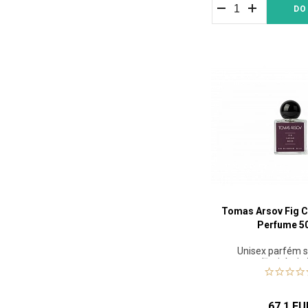
DO
Tomas Arsov Fig 
Perfume 5
Unisex parfém s
dřevitými t
67.1 EU