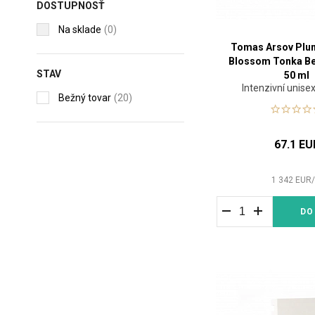
DOSTUPNOSŤ
Na sklade
(0)
Tomas Arsov Plu
Blossom Tonka B
STAV
50 ml
Intenzivní unis
Bežný tovar
(20)
67.1 EU
1 342
EUR
DO