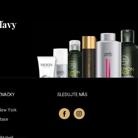
ľavy
ZNAČKY
SLEDUJTE NÁS
New York
tase
itchell