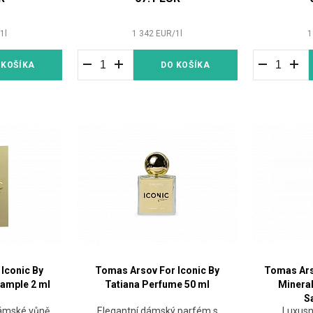
/
1
l
1 342
EUR
/
1
l
1
 KOŠÍKA
DO KOŠÍKA
Iconic By
Tomas Arsov For Iconic By
Tomas Ar
ample 2 ml
Tatiana Perfume 50 ml
Minera
S
dámské vůně
Elegantní dámský parfém s
Luxusn