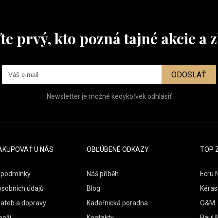
te prvý, kto pozná tajné akcie a z
ODOSLAŤ
Newsletter je možné kedykoľvek odhlásiť
AKUPOVAŤ U NÁS
OBĽÚBENÉ ODKAZY
TOP 
 podmínky
Náš příběh
Ecru 
osobních údajů
Blog
Kéras
lateb a dopravy
Kadeřnická poradna
O&M
boží
Kontakty
Paul M