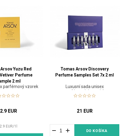
Arsov Yuzu Red
Tomas Arsov Discovery
Vetiver Perfume
Perfume Samples Set 7x 2 ml
ample 2 ml
ex parfémový vzorek
Luxusní sada unisex
parfémových vzorků
2.9 EUR
21 EUR
2.9
EUR
/
1
l
DO KOŠÍKA