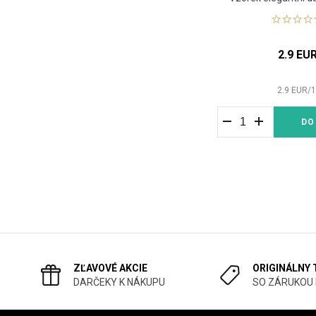
2.9 EU
2.9
EUR
/
DO
ZĽAVOVÉ AKCIE
ORIGINÁLNY
DARČEKY K NÁKUPU
SO ZÁRUKOU