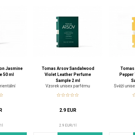
ron Jasmine
Tomas Arsov Sandalwood
Tomas 
e 50 ml
Violet Leather Perfume
Pepper 
Sample 2 ml
S
rientální
Vzorek unisex parfému
Svěží unis
R
2.9 EUR
/
1
l
2.9
EUR
/
1
l