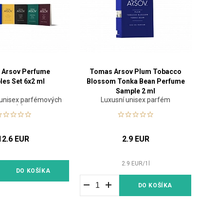
 Arsov Perfume
Tomas Arsov Plum Tobacco
es Set 6x2 ml
Blossom Tonka Bean Perfume
Sample 2 ml
 unisex parfémových
Luxusní unisex parfém
vzorků
12.6 EUR
2.9 EUR
2.9
EUR
/
1
l
DO KOŠÍKA
DO KOŠÍKA