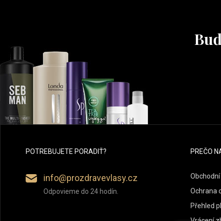
Buď
POTREBUJETE PORADIŤ?
PREČO N
Obchodní
info@prozdravevlasy.cz
Ochrana 
Odpovieme do 24 hodín.
Přehled p
Vrácení z