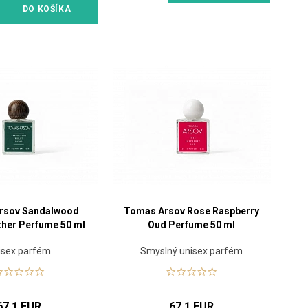
DO KOŠÍKA
rsov Sandalwood
Tomas Arsov Rose Raspberry
ather Perfume 50 ml
Oud Perfume 50 ml
isex parfém
Smyslný unisex parfém
67.1 EUR
67.1 EUR