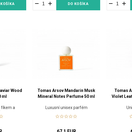
 KOŠÍKA
DO KOŠÍKA
Caviar Wood
Tomas Arsov Mandarin Musk
Tomas A
0 ml
Mineral Notes Perfume 50 ml
Violet Le
 fíkem a
Luxusní unisex parfém
Un
óny.
R
67.1 EUR