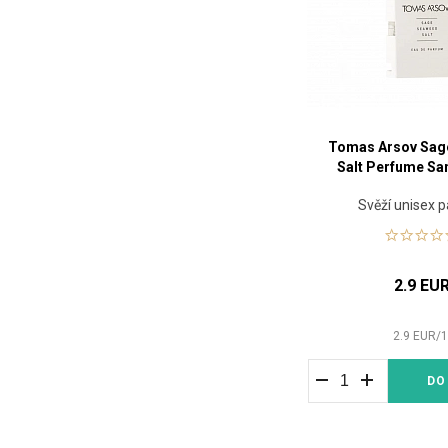
Tomas Arsov Sag
Salt Perfume Sa
Svěží unisex 
2.9 EU
2.9
EUR
/
DO