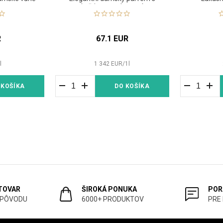
květinovou elegancí
R
67.1 EUR
1
l
1 342
EUR
/
1
l
 KOŠÍKA
DO KOŠÍKA
 TOVAR
ŠIROKÁ PONUKA
POR
 PÔVODU
6000+ PRODUKTOV
PRE