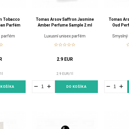
m Tobacco
Tomas Arsov Saffron Jasmine
Tomas Ars
ean Parfém
Amber Perfume Sample 2 ml
Oud Per
ex parfém
Luxusní unisex parfém
Smyslný 
R
2.9 EUR
/
1
l
2.9
EUR
/
1
l
 KOŠÍKA
DO KOŠÍKA