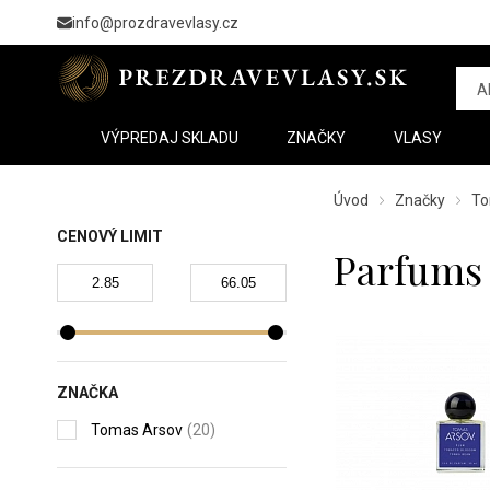
info@prozdravevlasy.cz
VÝPREDAJ SKLADU
ZNAČKY
VLASY
Úvod
Značky
To
CENOVÝ LIMIT
Parfums
ZNAČKA
Tomas Arsov
(20)