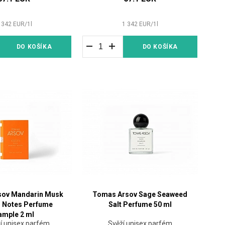
 342
EUR
/
1
l
1 342
EUR
/
1
l
DO KOŠÍKA
DO KOŠÍKA
sov Mandarin Musk
Tomas Arsov Sage Seaweed
l Notes Perfume
Salt Perfume 50 ml
ample 2 ml
í unisex parfém
Svěží unisex parfém