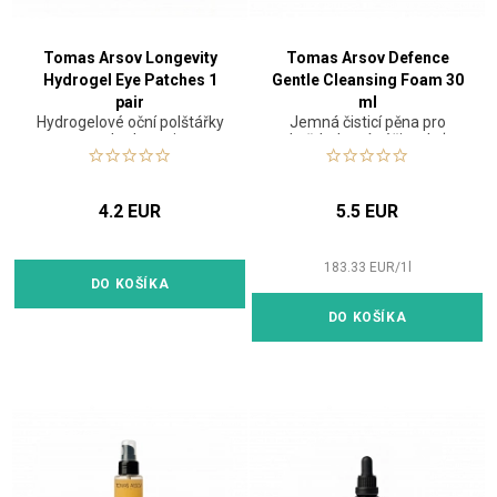
Tomas Arsov Longevity
Tomas Arsov Defence
Hydrogel Eye Patches 1
Gentle Cleansing Foam 30
pair
ml
Hydrogelové oční polštářky
Jemná čisticí pěna pro
pro hydrataci
každodenní péči o pleť
4.2 EUR
5.5 EUR
183.33
EUR
/
1
l
DO KOŠÍKA
DO KOŠÍKA