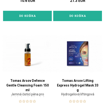
10.6 EUR
21.3 EUR
DO KOŠÍKA
DO KOŠÍKA
Tomas Arsov Defence
Tomas Arsov Lifting
Gentle Cleansing Foam 150
Express Hydrogel Mask 33
ml
g
Jemná čisticí pěna pro
Hydrogelová liftingová
každodenní péči o pleť
maska