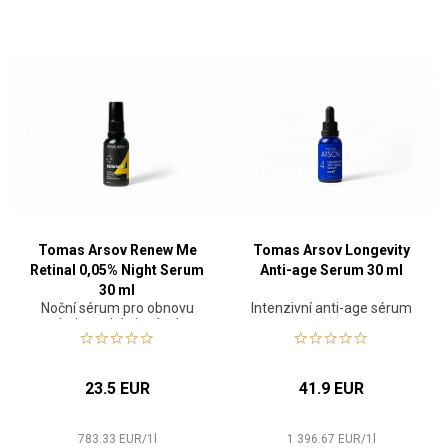
Tomas Arsov Renew Me
Tomas Arsov Longevity
Retinal 0,05% Night Serum
Anti-age Serum 30 ml
30 ml
Noční sérum pro obnovu
Intenzivní anti-age sérum
pleti a redukci vrásek
23.5 EUR
41.9 EUR
783.33
EUR
/
1
l
1 396.67
EUR
/
1
l