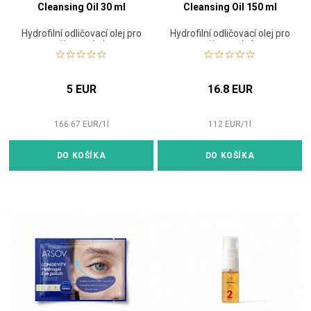
Cleansing Oil 30 ml
Cleansing Oil 150 ml
Hydrofilní odličovací olej pro
Hydrofilní odličovací olej pro
čistou pleť
čistou pleť
5 EUR
16.8 EUR
166.67
EUR
/
1
l
112
EUR
/
1
l
DO KOŠÍKA
DO KOŠÍKA