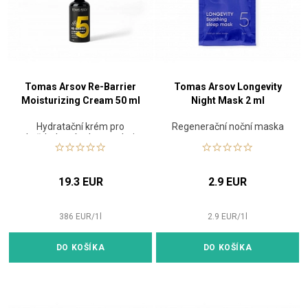
Tomas Arsov Re-Barrier
Tomas Arsov Longevity
Moisturizing Cream 50 ml
Night Mask 2 ml
Hydratační krém pro
Regenerační noční maska
každodenní ochranu pleti
19.3 EUR
2.9 EUR
386
EUR
/
1
l
2.9
EUR
/
1
l
DO KOŠÍKA
DO KOŠÍKA