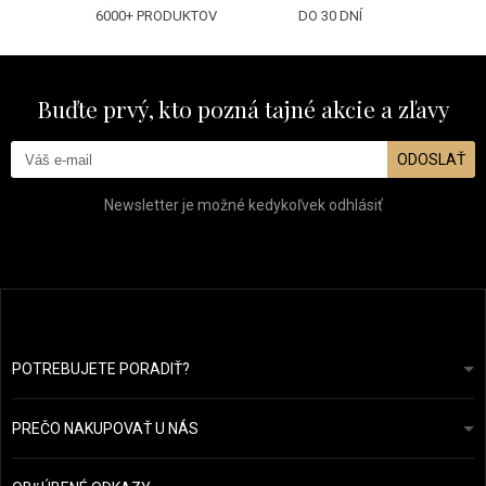
6000+ PRODUKTOV
DO 30 DNÍ
Buďte prvý, kto pozná tajné akcie a zľavy
ODOSLAŤ
Newsletter je možné kedykoľvek odhlásiť
POTREBUJETE PORADIŤ?
info@prozdravevlasy.cz
Obchodní podmínky
Odpovieme do 24 hodín.
PREČO NAKUPOVAŤ U NÁS
Ochrana osobních údajů
Náš příběh
Přehled plateb a dopravy
Blog
Ecru New York