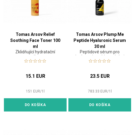
Tomas Arsov Relief
Tomas Arsov Plump Me
Soothing Face Toner 100
Peptide Hyaluronic Serum
ml
30 ml
Zklidňující hydratační
Peptidové sérum pro
tonikum
hydrataci a vyhlazení pleti
15.1 EUR
23.5 EUR
151
EUR
/
1
l
783.33
EUR
/
1
l
DO KOŠÍKA
DO KOŠÍKA