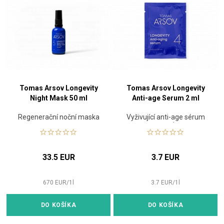
Tomas Arsov Longevity
Tomas Arsov Longevity
Night Mask 50 ml
Anti-age Serum 2 ml
Regenerační noční maska
Vyživující anti-age sérum
vzorek
33.5 EUR
3.7 EUR
670
EUR
/
1
l
3.7
EUR
/
1
l
DO KOŠÍKA
DO KOŠÍKA