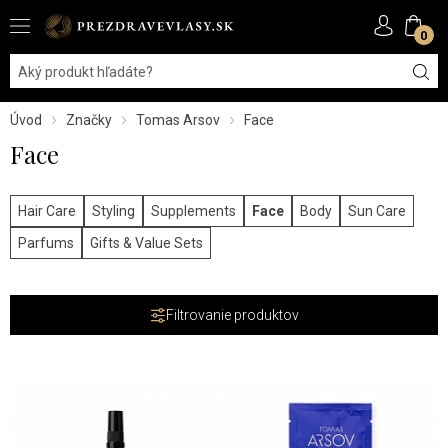
0
Úvod
Značky
Tomas Arsov
Face
Face
Hair Care
Styling
Supplements
Face
Body
Sun Care
Parfums
Gifts & Value Sets
Filtrovanie produktov