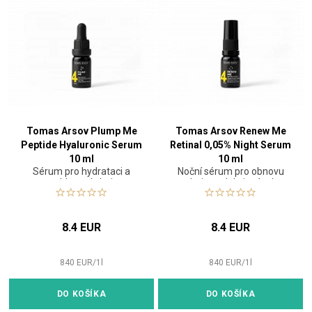
Tomas Arsov Plump Me
Tomas Arsov Renew Me
Peptide Hyaluronic Serum
Retinal 0,05% Night Serum
10 ml
10 ml
Sérum pro hydrataci a
Noční sérum pro obnovu
vyhlazení pleti
pleti a redukci vrásek
8.4 EUR
8.4 EUR
840
EUR
/
1
l
840
EUR
/
1
l
DO KOŠÍKA
DO KOŠÍKA