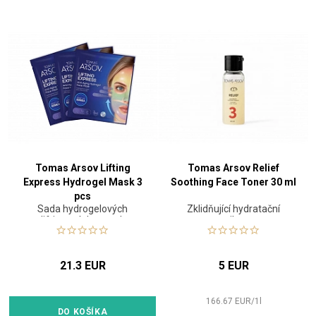
Tomas Arsov Lifting
Tomas Arsov Relief
Express Hydrogel Mask 3
Soothing Face Toner 30 ml
pcs
Sada hydrogelových
Zklidňující hydratační
liftingových masek
tonikum
21.3 EUR
5 EUR
166.67
EUR
/
1
l
DO KOŠÍKA