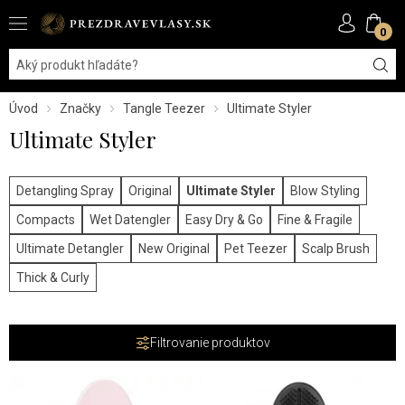
0
Úvod
Značky
Tangle Teezer
Ultimate Styler
Ultimate Styler
Detangling Spray
Original
Ultimate Styler
Blow Styling
Compacts
Wet Datengler
Easy Dry & Go
Fine & Fragile
Ultimate Detangler
New Original
Pet Teezer
Scalp Brush
Thick & Curly
Filtrovanie produktov