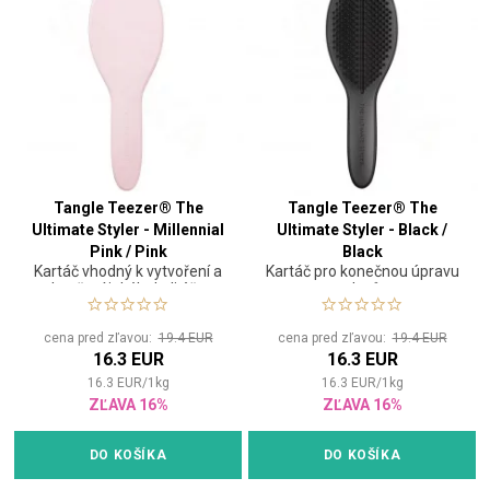
Tangle Teezer® The
Tangle Teezer® The
Ultimate Styler - Millennial
Ultimate Styler - Black /
Pink / Pink
Black
Kartáč vhodný k vytvoření a
Kartáč pro konečnou úpravu
zakončení jakéhokoli účesu
vlasů
cena pred zľavou:
19.4 EUR
cena pred zľavou:
19.4 EUR
16.3 EUR
16.3 EUR
16.3
EUR
/
1
kg
16.3
EUR
/
1
kg
ZĽAVA 16%
ZĽAVA 16%
DO KOŠÍKA
DO KOŠÍKA