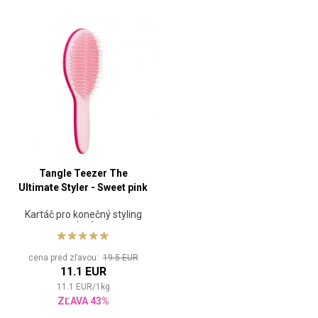
Tangle Teezer The
Ultimate Styler - Sweet pink
Kartáč pro konečný styling
vlasů
cena pred zľavou:
19.5 EUR
11.1 EUR
11.1
EUR
/
1
kg
ZĽAVA 43%