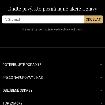
Buďte prvý, kto pozná tajné akcie a zľavy
ODOSLAŤ
Newsletter je možné kedykoľvek odhlásiť
POTREBUJETE PORADIŤ?
info@prozdravevlasy.cz
Obchodní podmínky
Odpovieme do 24 hodín.
PREČO NAKUPOVAŤ U NÁS
Ochrana osobních údajů
Náš příběh
Přehled plateb a dopravy
Blog
Ecru New York
OBĽÚBENÉ ODKAZY
Vrácení zboží
Kadeřnická poradna
Kérastase
Kontakty
TOP ZNAČKY
O&M