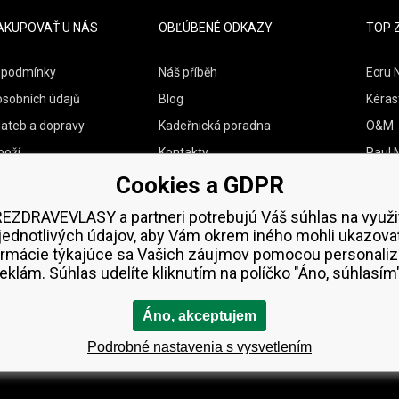
AKUPOVAŤ U NÁS
OBĽÚBENÉ ODKAZY
TOP 
 podmínky
Náš příběh
Ecru 
osobních údajů
Blog
Kéras
lateb a dopravy
Kadeřnická poradna
O&M
boží
Kontakty
Paul M
Cookies a GDPR
Vzorky zdarma
Wella
Zenz 
EZDRAVEVLASY a partneri potrebujú Váš súhlas na využi
jednotlivých údajov, aby Vám okrem iného mohli ukazova
ormácie týkajúce sa Vašich záujmov pomocou personaliz
reklám. Súhlas udelíte kliknutím na políčko "Áno, súhlasím"
Áno, akceptujem
Podrobné nastavenia s vysvetlením