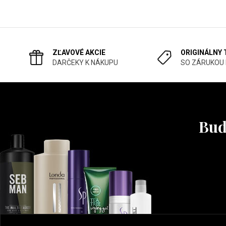
ZĽAVOVÉ AKCIE
ORIGINÁLNY
DARČEKY K NÁKUPU
SO ZÁRUKOU
Buď