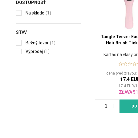
DOSTUPNOSŤ
Na sklade
(1)
STAV
Tangle Teezer Eas
Bežný tovar
(1)
Hair Brush Tick
Výprodej
(1)
Kartáč na vlasy pr
foukano
cena pred zľavou
17.4 EU
17.4
EUR
/
1
ZĽAVA 5
DO