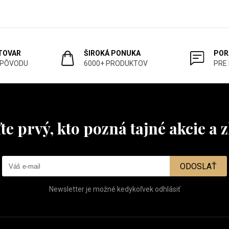
 TOVAR
ŠIROKÁ PONUKA
POR
 PÔVODU
6000+ PRODUKTOV
PRE
te prvý, kto pozná tajné akcie a z
ODOSLAŤ
Newsletter je možné kedykoľvek odhlásiť