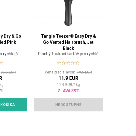
y Dry & Go
Tangle Teezer® Easy Dry &
led Pink
Go Vented Hairbrush, Jet
Black
o rychlejší
Plochý foukací kartáč pro rychlé
u
a snadné vysoušení vlasů
:
35.5 EUR
cena pred zľavou:
19.5 EUR
R
11.9 EUR
kg
11.9
EUR
/
1
kg
1%
ZĽAVA 39%
 KOŠÍKA
NEDOSTUPNÉ