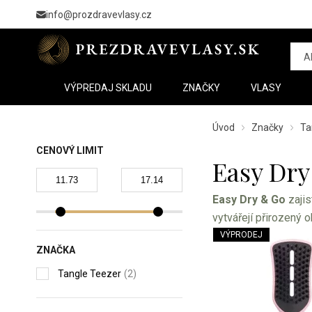
info@prozdravevlasy.cz
VÝPREDAJ SKLADU
ZNAČKY
VLASY
Úvod
Značky
Ta
CENOVÝ LIMIT
Easy Dry
Easy Dry & Go
zajis
vytvářejí přirozený 
VÝPRODEJ
ZNAČKA
Tangle Teezer
(2)