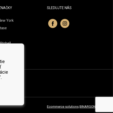
ZNAČKY
SLEDUJTE NÁS
New York
tase
itchell
 Professionals
Organic
tie
ť
ácie
.
Ecommerce solutions
BINARGON.cz