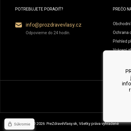
POTREBUJETE PORADIŤ?
PREČO N
Obchodní
info@prozdravevlasy.cz
Ochrana 
Odpovieme do 24 hodín.
Přehled p
Vrácení z
PR
inf
Copyright © 2026 PreZdravéVlasy.sk, Všetky práva vyhradené
Súkromie