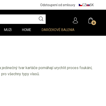
CZ
SK
Odstoupení od smlouvy
0
MUŽI
HOME
DARČEKOVÉ BALENIA
 jedinečný tvar kartáče pomáhají urychlit proces foukání,
 pro všechny typy vlasů.