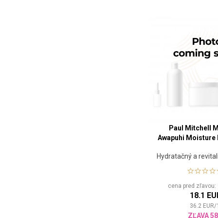
Paul Mitchell 
Awapuhi Moisture 
Hydratačný a revital
cena pred zľavou
18.1 EU
36.2
EUR
/
ZĽAVA 5