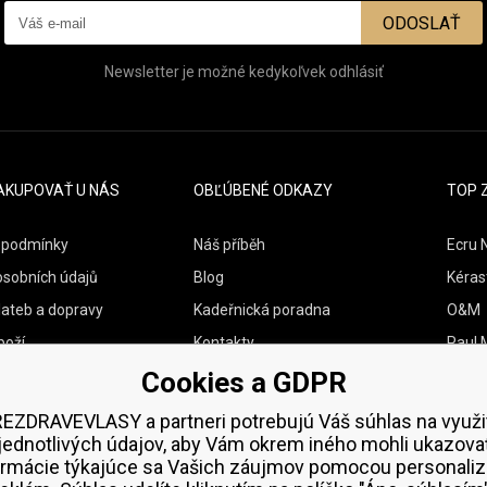
ODOSLAŤ
Newsletter je možné kedykoľvek odhlásiť
AKUPOVAŤ U NÁS
OBĽÚBENÉ ODKAZY
TOP 
 podmínky
Náš příběh
Ecru 
osobních údajů
Blog
Kéras
lateb a dopravy
Kadeřnická poradna
O&M
boží
Kontakty
Paul M
Cookies a GDPR
Vzorky zdarma
Wella
Zenz 
EZDRAVEVLASY a partneri potrebujú Váš súhlas na využi
jednotlivých údajov, aby Vám okrem iného mohli ukazova
ormácie týkajúce sa Vašich záujmov pomocou personaliz