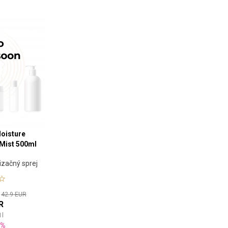
Moisture
Mist 500ml
izačný sprej
:
42.9 EUR
R
1
l
8%