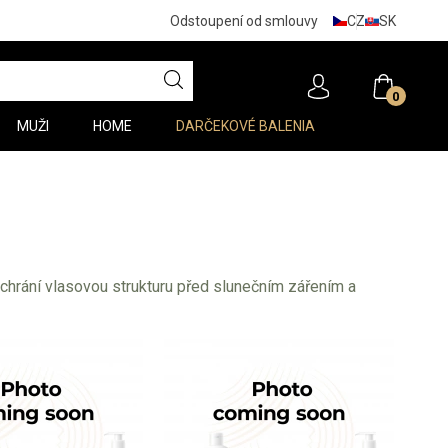
CZ
SK
Odstoupení od smlouvy
0
MUŽI
HOME
DARČEKOVÉ BALENIA
 chrání vlasovou strukturu před slunečním zářením a