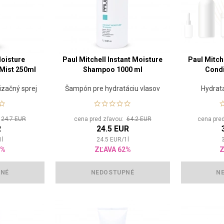
Moisture
Paul Mitchell Instant Moisture
Paul Mitch
Mist 250ml
Shampoo 1000 ml
Condi
izačný sprej
Šampón pre hydratáciu vlasov
Hydrat
:
24.7 EUR
cena pred zľavou:
64.2 EUR
cena pre
R
24.5 EUR
1
l
24.5
EUR
/
1
l
2%
ZĽAVA 62%
Z
PNÉ
NEDOSTUPNÉ
N