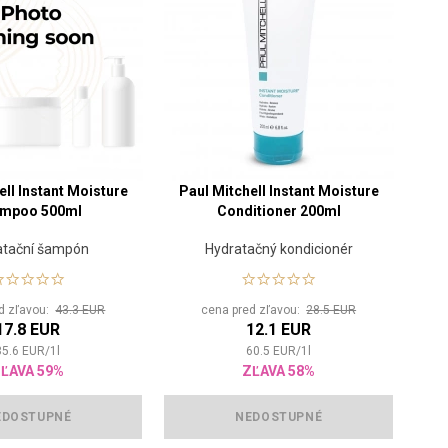
ell Instant Moisture
Paul Mitchell Instant Moisture
mpoo 500ml
Conditioner 200ml
atační šampón
Hydratačný kondicionér
d zľavou:
43.3 EUR
cena pred zľavou:
28.5 EUR
17.8 EUR
12.1 EUR
35.6
EUR
/
1
l
60.5
EUR
/
1
l
ĽAVA 59%
ZĽAVA 58%
EDOSTUPNÉ
NEDOSTUPNÉ