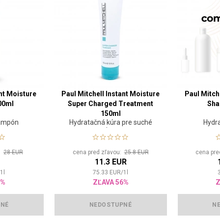
ant Moisture
Paul Mitchell Instant Moisture
Paul Mitch
00ml
Super Charged Treatment
Sha
150ml
šampón
Hydratačná kúra pre suché
Hydr
vlasy
u:
28 EUR
cena pred zľavou:
25.8 EUR
cena pre
R
11.3 EUR
/
1
l
75.33
EUR
/
1
l
4%
ZĽAVA 56%
Z
PNÉ
NEDOSTUPNÉ
N