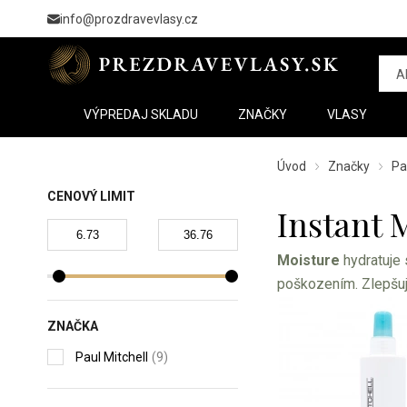
info@prozdravevlasy.cz
VÝPREDAJ SKLADU
ZNAČKY
VLASY
Úvod
Značky
Pa
CENOVÝ LIMIT
Instant 
Moisture
hydratuje
poškozením. Zlepšuje
ZNAČKA
Paul Mitchell
(9)