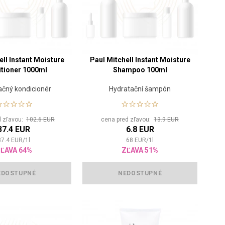
ell Instant Moisture
Paul Mitchell Instant Moisture
tioner 1000ml
Shampoo 100ml
ačný kondicionér
Hydratační šampón
d zľavou:
102.6 EUR
cena pred zľavou:
13.9 EUR
37.4 EUR
6.8 EUR
37.4
EUR
/
1
l
68
EUR
/
1
l
ĽAVA 64%
ZĽAVA 51%
EDOSTUPNÉ
NEDOSTUPNÉ