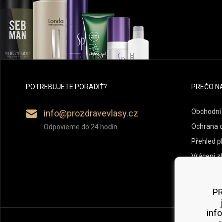
POTREBUJETE PORADIŤ?
PREČO N
Obchodní
info@prozdravevlasy.cz
Ochrana 
Odpovieme do 24 hodín.
Přehled p
Vrácení z
PR
inf