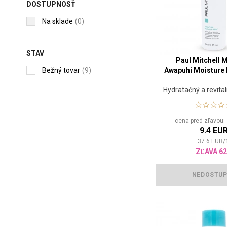
DOSTUPNOSŤ
Na sklade
(0)
STAV
Paul Mitchell 
Bežný tovar
(9)
Awapuhi Moisture 
Hydratačný a revital
cena pred zľavou
9.4 EU
37.6
EUR
/
ZĽAVA 6
NEDOSTU