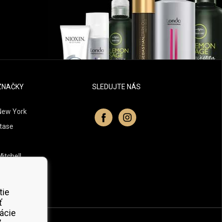
ZNAČKY
SLEDUJTE NÁS
New York
tase
itchell
 Professionals
Organic
tie
ť
ácie