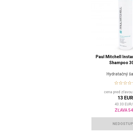
Paul Mitchell Inst
Shampoo 3
Hydratačný 
cena pred zľavo
13 EU
43.33
EUR
ZĽAVA 5
NEDOSTU