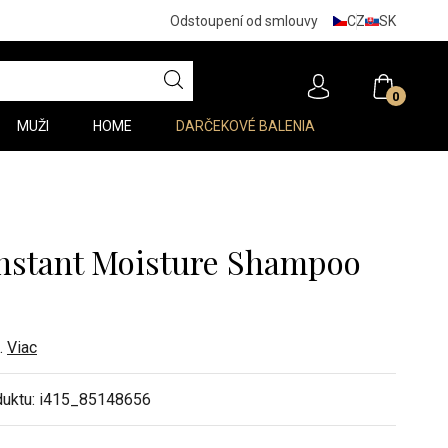
CZ
SK
Odstoupení od smlouvy
0
MUŽI
HOME
DARČEKOVÉ BALENIA
Instant Moisture Shampoo
..
Viac
duktu:
i415_85148656