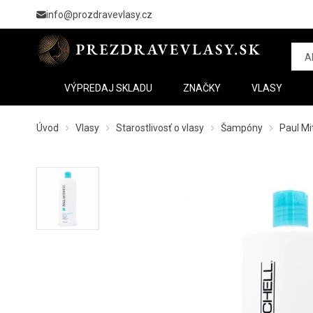
info@prozdravevlasy.cz
VÝPREDAJ SKLADU
ZNAČKY
VLASY
Úvod
Vlasy
Starostlivosť o vlasy
Šampóny
Paul Mi