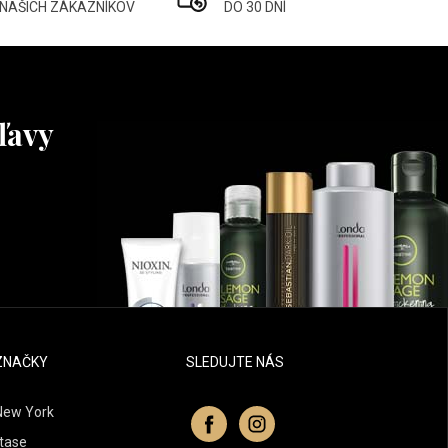
 NAŠICH ZÁKAZNÍKOV
DO 30 DNÍ
ľavy
ZNAČKY
SLEDUJTE NÁS
New York
tase