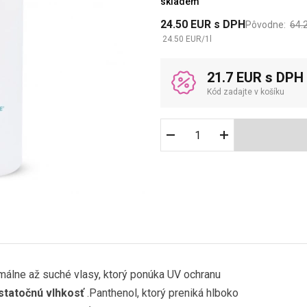
skladem
24.50
EUR
s DPH
Pôvodne:
64.
24.50
EUR
/
1
l
21.7 EUR s DPH
Kód zadajte v košíku
álne až suché vlasy, ktorý ponúka UV ochranu
tatočnú vlhkosť
.Panthenol, ktorý preniká hlboko