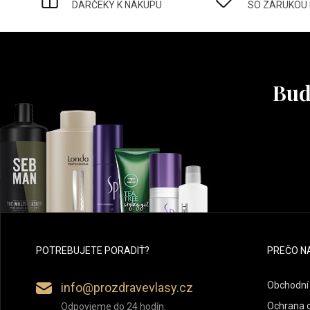
DARČEKY K NÁKUPU
SO ZÁRUKOU
Buď
POTREBUJETE PORADIŤ?
PREČO N
Obchodní
info@prozdravevlasy.cz
Ochrana 
Odpovieme do 24 hodín.