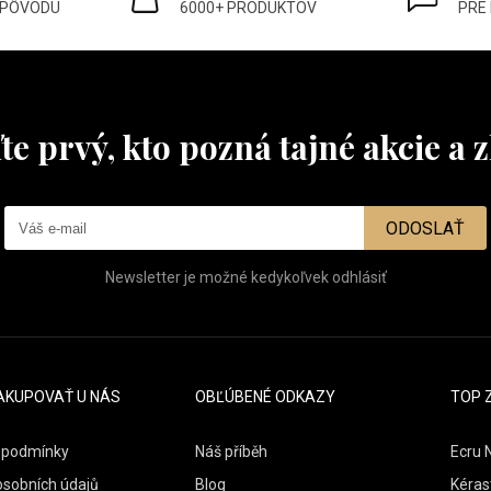
 PÔVODU
6000+ PRODUKTOV
PRE
te prvý, kto pozná tajné akcie a z
ODOSLAŤ
Newsletter je možné kedykoľvek odhlásiť
AKUPOVAŤ U NÁS
OBĽÚBENÉ ODKAZY
TOP 
 podmínky
Náš příběh
Ecru 
osobních údajů
Blog
Kéras