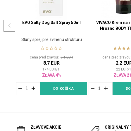
EVO Salty Dog Salt Spray 50ml
VIVACO Krém na r
Hrozno BODY TI
Slaný sprej pre zvlnenú štruktúru
cena pred zľavou:
9.1 EUR
cena pred zľavo
8.7 EUR
2.2 EU
174
EUR
/
1
l
22
EUR
/
ZĽAVA 4%
ZĽAVA 2
DO KOŠÍKA
DO
ZĽAVOVÉ AKCIE
ORIGINÁLNY