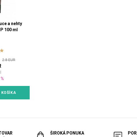
uce a nehty
P 100 ml
u:
2.8 EUR
R
1
l
1%
 KOŠÍKA
 TOVAR
ŠIROKÁ PONUKA
POR