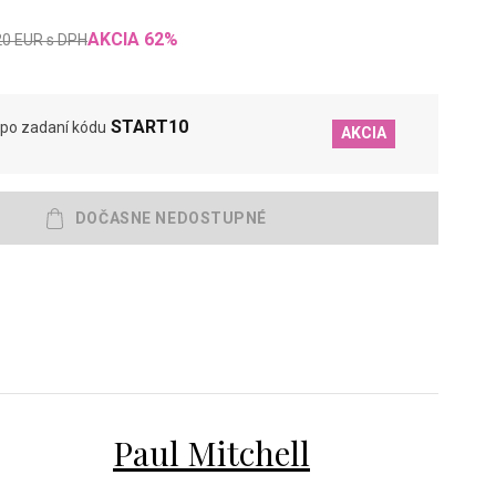
AKCIA
62
%
20
EUR
s DPH
START10
po zadaní kódu
AKCIA
Paul Mitchell