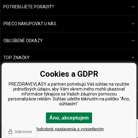
POTREBUJETE PORADIŤ?
info@prozdravevlasy.cz
Obchodní podmínky
Odpovieme do 24 hodín.
PREČO NAKUPOVAŤ U NÁS
Ochrana osobních údajů
Náš příběh
Přehled plateb a dopravy
Blog
Ecru New York
OBĽÚBENÉ ODKAZY
Vrácení zboží
Kadeřnická poradna
Kérastase
Kontakty
TOP ZNAČKY
O&M
Vzorky zdarma
Paul Mitchell
Cookies a GDPR
Wella Professionals
PREZDRAVEVLASY a partneri potrebujú Váš súhlas na využitie
Zenz Organic
jednotlivých údajov, aby Vám okrem iného mohli ukazovať
informácie týkajúce sa Vašich záujmov pomocou
personalizácie reklám. Súhlas udelíte kliknutím na políčko "Áno,
súhlasím".
Áno, akceptujem
Copyright © 2026 PreZdravéVlasy.sk, Všetky práva vyhradené
Podrobné nastavenia s vysvetlením
Súkromie
Ecommerce solutions
BINARGON.cz