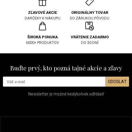
ORIGINÁLNY TOVAR
ZĽAVOVÉ AKCIE
SO ZÁRUKOU PÔVODU
DARČEKY K NÁKUPU
ŠIROKÁ PONUKA
VRÁTENIE ZADARMO
6000+ PRODUKTOV
DO 30 DNÍ
Buďte prvý, kto pozná tajné akcie a zľavy
ODOSLAŤ
Newsletter je možné kedykoľvek odhlásiť