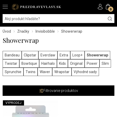
0
Úvod
Značky
Invisibobble
Showerwrap
Showerwrap
Bandeau
Clipstar
Everclaw
Extra
Loop+
Showerwrap
Twistar
Bowtique
Hairhalo
Kids
Original
Power
Slim
Sprunchie
Twins
Waver
Wrapstar
Výhodné sady
Filtrovanie produktov
VÝPRODEJ