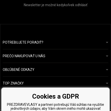
Newsletter je možné kedykoľvek odhlásiť
POTREBUJETE PORADIŤ?
info@prozdravevlasy.cz
Obchodní podmínky
Odpovieme do 24 hodín.
PREČO NAKUPOVAŤ U NÁS
Ochrana osobních údajů
Náš příběh
Přehled plateb a dopravy
Blog
Ecru New York
OBĽÚBENÉ ODKAZY
Vrácení zboží
Kadeřnická poradna
Kérastase
Kontakty
TOP ZNAČKY
O&M
Vzorky zdarma
Paul Mitchell
Cookies a GDPR
Wella Professionals
PREZDRAVEVLASY a partneri potrebujú Váš súhlas na využitie
Zenz Organic
jednotlivých údajov, aby Vám okrem iného mohli ukazovať