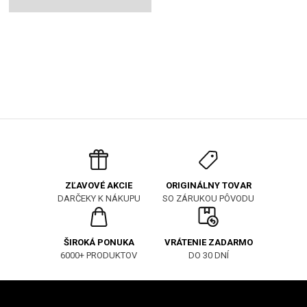
červenou zamatovou
mašľou so slávnostným
perleťovým lemovaním, čo z
neho robí perfektnú ozdobu
do vlasov pre sviatočné
obdobie.
ORIGINÁLNY TOVAR
ZĽAVOVÉ AKCIE
SO ZÁRUKOU PÔVODU
DARČEKY K NÁKUPU
ŠIROKÁ PONUKA
VRÁTENIE ZADARMO
6000+ PRODUKTOV
DO 30 DNÍ