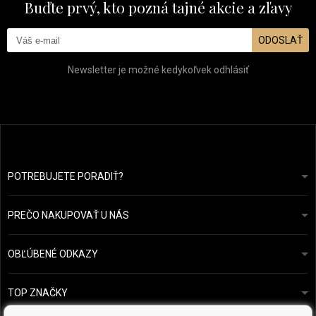
Buďte prvý, kto pozná tajné akcie a zľavy
ODOSLAŤ
Newsletter je možné kedykoľvek odhlásiť
POTREBUJETE PORADIŤ?
info@prozdravevlasy.cz
Obchodní podmínky
Odpovieme do 24 hodín.
PREČO NAKUPOVAŤ U NÁS
Ochrana osobních údajů
Náš příběh
Přehled plateb a dopravy
Blog
Ecru New York
OBĽÚBENÉ ODKAZY
Vrácení zboží
Kadeřnická poradna
Kérastase
Kontakty
TOP ZNAČKY
O&M
Vzorky zdarma
Paul Mitchell