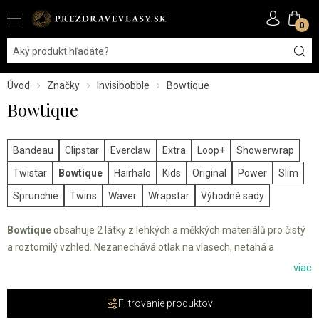
0
Úvod
Značky
Invisibobble
Bowtique
Bowtique
Bandeau
Clipstar
Everclaw
Extra
Loop+
Showerwrap
Twistar
Bowtique
Hairhalo
Kids
Original
Power
Slim
Sprunchie
Twins
Waver
Wrapstar
Výhodné sady
Bowtique
obsahuje 2 látky z lehkých a měkkých materiálů pro čistý
a roztomilý vzhled. Nezanechává otlak na vlasech, netahá a
zajišťuje vysoký komfort při nošení. Mašlička jako design do vlasů
viac
nebo na zápěstí je vždy dobrý nápad.
Filtrovanie produktov