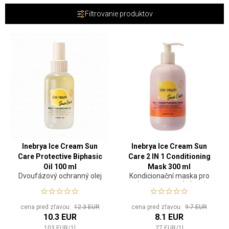
Filtrovanie produktov
Inebrya Ice Cream Sun
Inebrya Ice Cream Sun
Care Protective Biphasic
Care 2 IN 1 Conditioning
Oil 100 ml
Mask 300 ml
Dvoufázový ochranný olej
Kondicionační maska pro
vlasy vystavené slunci
cena pred zľavou:
12.3 EUR
cena pred zľavou:
9.7 EUR
10.3 EUR
8.1 EUR
103
EUR
/
1
l
27
EUR
/
1
l