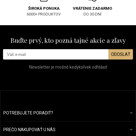
ŠIROKÁ PONUKA
VRÁTENIE ZADARMO
6000+ PRODUKTOV
DO 30 DNÍ
Buďte prvý, kto pozná tajné akcie a zľavy
ODOSLAŤ
Newsletter je možné kedykoľvek odhlásiť
POTREBUJETE PORADIŤ?
info@prozdravevlasy.cz
Obchodní podmínky
Odpovieme do 24 hodín.
PREČO NAKUPOVAŤ U NÁS
Ochrana osobních údajů
Náš příběh