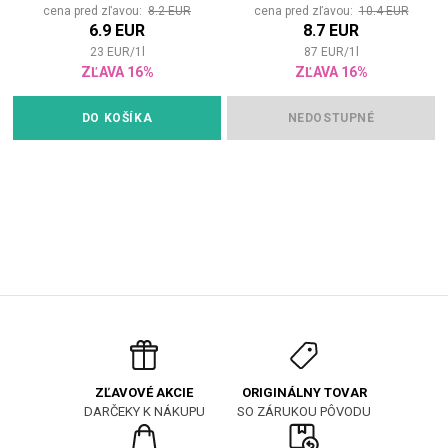
cena pred zľavou:
8.2 EUR
cena pred zľavou:
10.4 EUR
6.9 EUR
8.7 EUR
23
EUR
/
1
l
87
EUR
/
1
l
ZĽAVA 16%
ZĽAVA 16%
DO KOŠÍKA
NEDOSTUPNÉ
ORIGINÁLNY TOVAR
ZĽAVOVÉ AKCIE
SO ZÁRUKOU PÔVODU
DARČEKY K NÁKUPU