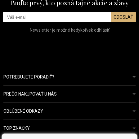
Buďte prvý, kto pozná tajné akcie a zľavy
ODOSLAŤ
Newsletter je možné kedykoľvek odhlásiť
POTREBUJETE PORADIŤ?
info@prozdravevlasy.cz
Obchodní podmínky
Odpovieme do 24 hodín.
PREČO NAKUPOVAŤ U NÁS
Ochrana osobních údajů
Náš příběh
Přehled plateb a dopravy
Blog
Ecru New York
OBĽÚBENÉ ODKAZY
Vrácení zboží
Kadeřnická poradna
Kérastase
Kontakty
TOP ZNAČKY
O&M
Vzorky zdarma
Paul Mitchell