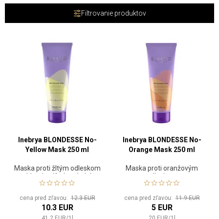
Filtrovanie produktov
Inebrya BLONDESSE No-
Inebrya BLONDESSE No-
Yellow Mask 250 ml
Orange Mask 250 ml
Maska proti žltým odleskom
Maska proti oranžovým
na blond, odfarbené alebo
odleskom
šedé vlasy
cena pred zľavou:
12.3 EUR
cena pred zľavou:
11.9 EUR
10.3 EUR
5 EUR
41.2
EUR
/
1
l
20
EUR
/
1
l