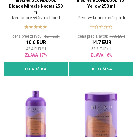
Inebrya BLONDESSE
Inebrya BLONDESSE No-
Blonde Miracle Nectar 250
Yellow 250 ml
ml
Nectar pre výživu a blond
Penový kondicionér proti
vlasy
žltým odleskom na blond,
odfarbené alebo šedé vlasy
cena pred zľavou:
12.7 EUR
cena pred zľavou:
17.5 EUR
10.6 EUR
14.7 EUR
42.4
EUR
/
1
l
58.8
EUR
/
1
l
ZĽAVA 17%
ZĽAVA 16%
DO KOŠÍKA
DO KOŠÍKA