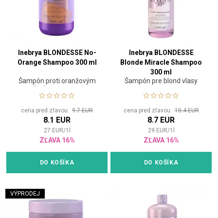
Inebrya BLONDESSE No-
Inebrya BLONDESSE
Orange Shampoo 300 ml
Blonde Miracle Shampoo
300 ml
Šampón proti oranžovým
Šampón pre blond vlasy
odleskom na svetlo
gaštanové, farbené alebo
zosvetlené vlasy
cena pred zľavou:
9.7 EUR
cena pred zľavou:
10.4 EUR
8.1 EUR
8.7 EUR
27
EUR
/
1
l
29
EUR
/
1
l
ZĽAVA 16%
ZĽAVA 16%
DO KOŠÍKA
DO KOŠÍKA
VÝPRODEJ