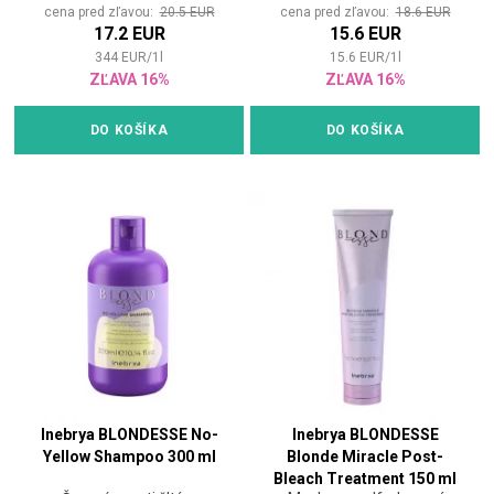
cena pred zľavou:
20.5 EUR
cena pred zľavou:
18.6 EUR
17.2 EUR
15.6 EUR
344
EUR
/
1
l
15.6
EUR
/
1
l
ZĽAVA 16%
ZĽAVA 16%
DO KOŠÍKA
DO KOŠÍKA
Inebrya BLONDESSE No-
Inebrya BLONDESSE
Yellow Shampoo 300 ml
Blonde Miracle Post-
Bleach Treatment 150 ml