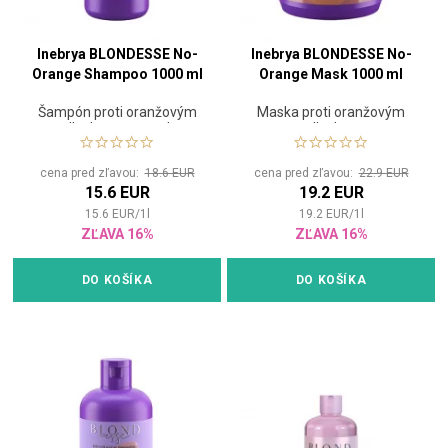
Inebrya BLONDESSE No-
Inebrya BLONDESSE No-
Orange Shampoo 1000 ml
Orange Mask 1000 ml
Šampón proti oranžovým
Maska proti oranžovým
odleskom na svetlo
odleskom
gaštanové, farbené alebo
zosvetlené vlasy
cena pred zľavou:
18.6 EUR
cena pred zľavou:
22.9 EUR
15.6 EUR
19.2 EUR
15.6
EUR
/
1
l
19.2
EUR
/
1
l
ZĽAVA 16%
ZĽAVA 16%
DO KOŠÍKA
DO KOŠÍKA