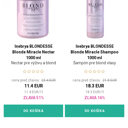
Inebrya BLONDESSE
Inebrya BLONDESSE
Blonde Miracle Nectar
Blonde Miracle Shampoo
1000 ml
1000 ml
Nectar pre výživu a blond
Šampón pre blond vlasy
vlasy
cena pred zľavou:
23.4 EUR
cena pred zľavou:
21.8 EUR
11.4 EUR
18.3 EUR
11.4
EUR
/
1
l
18.3
EUR
/
1
l
ZĽAVA 51%
ZĽAVA 16%
DO KOŠÍKA
DO KOŠÍKA