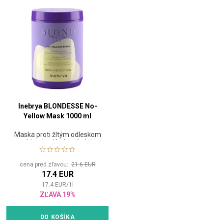
Inebrya BLONDESSE No-
Yellow Mask 1000 ml
Maska proti žltým odleskom
na blond, odfarbené alebo
šedé vlasy
cena pred zľavou:
21.6 EUR
17.4 EUR
17.4
EUR
/
1
l
ZĽAVA 19%
DO KOŠÍKA