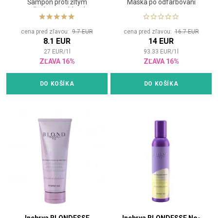
Šampón proti žltým
Maska po odfarbovaní
odleskom na blond,
odfarbené alebo šedé vlasy
cena pred zľavou:
9.7 EUR
cena pred zľavou:
16.7 EUR
8.1 EUR
14 EUR
27
EUR
/
1
l
93.33
EUR
/
1
l
ZĽAVA 16%
ZĽAVA 16%
DO KOŠÍKA
DO KOŠÍKA