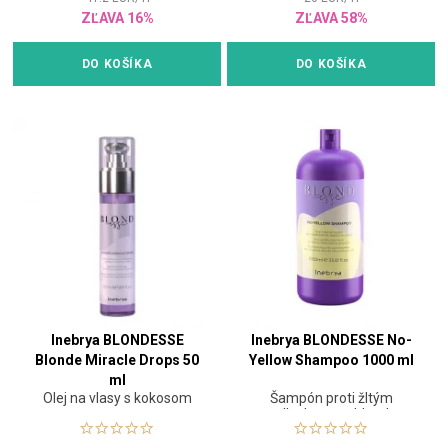
ZĽAVA 16%
ZĽAVA 58%
DO KOŠÍKA
DO KOŠÍKA
Inebrya BLONDESSE
Inebrya BLONDESSE No-
Blonde Miracle Drops 50
Yellow Shampoo 1000 ml
ml
Olej na vlasy s kokosom
Šampón proti žltým
odleskom na blond,
odfarbené alebo šedé vlasy