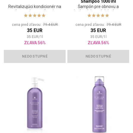
Shampoo 1000 ml
Revitalizujúci kondicionér na
Šampón pre obnovu a
obnovenie a posilnenie
hydratáciu suchých vlasov
vlasov
cena pred zľavou:
79.4 EUR
cena pred zľavou:
79.4 EUR
35 EUR
35 EUR
35
EUR
/
1
l
35
EUR
/
1
l
ZĽAVA 56%
ZĽAVA 56%
NEDOSTUPNÉ
NEDOSTUPNÉ