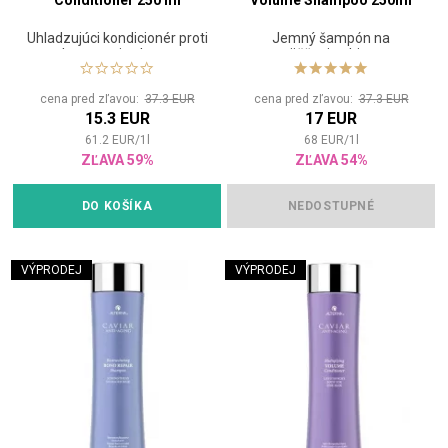
Conditioner 250 ml
Volume Shampoo 250ml
Uhladzujúci kondicionér proti
Jemný šampón na
krepateniu vlasov
zväčšenie objemu
cena pred zľavou:
37.3 EUR
cena pred zľavou:
37.3 EUR
15.3 EUR
17 EUR
61.2
EUR
/
1
l
68
EUR
/
1
l
ZĽAVA 59%
ZĽAVA 54%
DO KOŠÍKA
NEDOSTUPNÉ
VÝPRODEJ
VÝPRODEJ