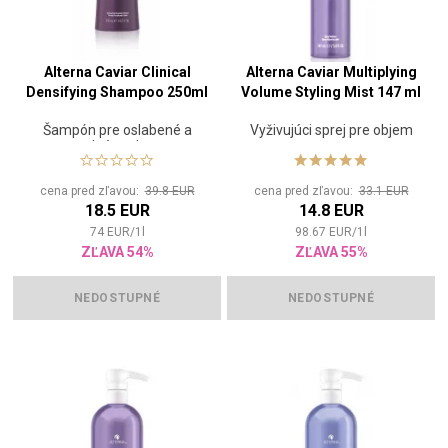
Alterna Caviar Clinical
Alterna Caviar Multiplying
Densifying Shampoo 250ml
Volume Styling Mist 147 ml
Šampón pre oslabené a
Vyživujúci sprej pre objem
rednúce vlasy
cena pred zľavou:
39.8 EUR
cena pred zľavou:
33.1 EUR
18.5 EUR
14.8 EUR
74
EUR
/
1
l
98.67
EUR
/
1
l
ZĽAVA 54%
ZĽAVA 55%
NEDOSTUPNÉ
NEDOSTUPNÉ