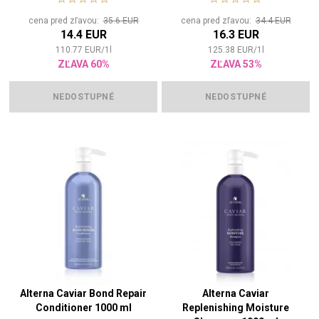
stylingom
cena pred zľavou:
35.6 EUR
cena pred zľavou:
34.4 EUR
14.4 EUR
16.3 EUR
110.77
EUR
/
1
l
125.38
EUR
/
1
l
ZĽAVA 60%
ZĽAVA 53%
NEDOSTUPNÉ
NEDOSTUPNÉ
Alterna Caviar Bond Repair
Alterna Caviar
Conditioner 1000 ml
Replenishing Moisture