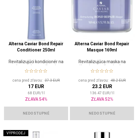
Alterna Caviar Bond Repair
Alterna Caviar Bond Repair
Conditioner 250ml
Masque 169ml
Revitalizujúci kondicionér na
Revitalizujúca maska na
obnovenie a posilnenie
vyživenie a posilnenie vlasov
vlasov
cena pred zľavou:
37.3 EUR
cena pred zľavou:
48.2 EUR
17 EUR
23.2 EUR
68
EUR
/
1
l
136.47
EUR
/
1
l
ZĽAVA 54%
ZĽAVA 52%
NEDOSTUPNÉ
NEDOSTUPNÉ
VÝPRODEJ