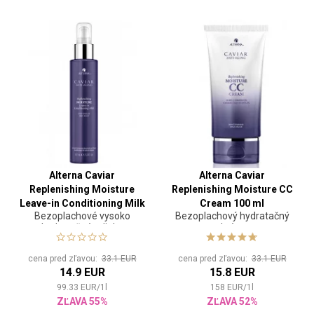
Alterna Caviar
Alterna Caviar
Replenishing Moisture
Replenishing Moisture CC
Leave-in Conditioning Milk
Cream 100 ml
Bezoplachové vysoko
Bezoplachový hydratačný
147 ml
hydratačné mlieko
krém
cena pred zľavou:
33.1 EUR
cena pred zľavou:
33.1 EUR
14.9 EUR
15.8 EUR
99.33
EUR
/
1
l
158
EUR
/
1
l
ZĽAVA 55%
ZĽAVA 52%