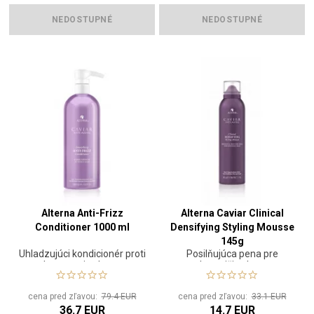
NEDOSTUPNÉ
NEDOSTUPNÉ
Alterna Anti-Frizz
Alterna Caviar Clinical
Conditioner 1000 ml
Densifying Styling Mousse
145g
Uhladzujúci kondicionér proti
Posilňujúca pena pre
krepateniu vlasov
hustejšie vlasy
cena pred zľavou:
79.4 EUR
cena pred zľavou:
33.1 EUR
36.7 EUR
14.7 EUR