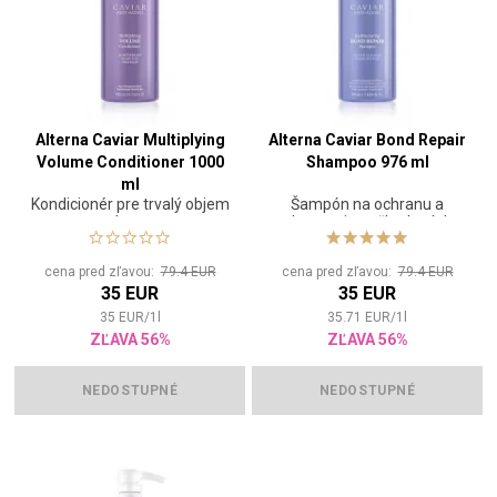
Alterna Caviar Multiplying
Alterna Caviar Bond Repair
Volume Conditioner 1000
Shampoo 976 ml
ml
Kondicionér pre trvalý objem
Šampón na ochranu a
vlasov
obnovenie poškodených
vlasov
cena pred zľavou:
79.4 EUR
cena pred zľavou:
79.4 EUR
35 EUR
35 EUR
35
EUR
/
1
l
35.71
EUR
/
1
l
ZĽAVA 56%
ZĽAVA 56%
NEDOSTUPNÉ
NEDOSTUPNÉ