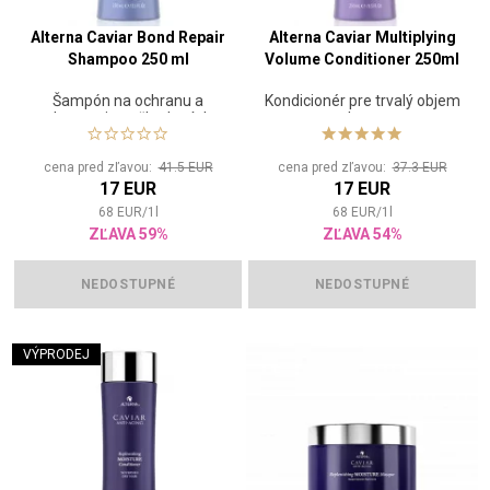
Alterna Caviar Bond Repair
Alterna Caviar Multiplying
Shampoo 250 ml
Volume Conditioner 250ml
Šampón na ochranu a
Kondicionér pre trvalý objem
obnovenie poškodených
vlasov
vlasov
cena pred zľavou:
41.5 EUR
cena pred zľavou:
37.3 EUR
17 EUR
17 EUR
68
EUR
/
1
l
68
EUR
/
1
l
ZĽAVA 59%
ZĽAVA 54%
NEDOSTUPNÉ
NEDOSTUPNÉ
VÝPRODEJ