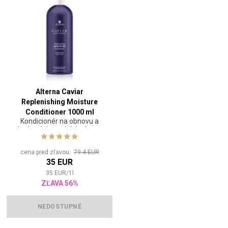
Alterna Caviar
Replenishing Moisture
Conditioner 1000 ml
Kondicionér na obnovu a
hydratáciu suchých vlasov
cena pred zľavou:
79.4 EUR
35 EUR
35
EUR
/
1
l
ZĽAVA 56%
NEDOSTUPNÉ