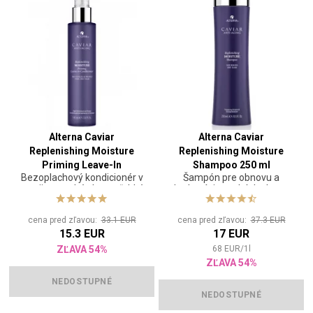
Alterna Caviar
Alterna Caviar
Replenishing Moisture
Replenishing Moisture
Priming Leave-In
Shampoo 250 ml
Bezoplachový kondicionér v
Šampón pre obnovu a
Conditioner 147 ml
spreji na suché vlasy a ľahké
hydratáciu suchých vlasov
rozčesávanie
cena pred zľavou:
33.1 EUR
cena pred zľavou:
37.3 EUR
15.3 EUR
17 EUR
ZĽAVA 54%
68
EUR
/
1
l
ZĽAVA 54%
NEDOSTUPNÉ
NEDOSTUPNÉ