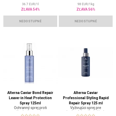
36.7
EUR
/
1
l
98
EUR
/
1
kg
ZĽAVA 54%
ZĽAVA 56%
NEDOSTUPNÉ
NEDOSTUPNÉ
Alterna Caviar Bond Repair
Alterna Caviar
Leave-in Heat Protection
Professional Styling Rapid
Spray 125ml
Repair Spray 125 ml
Ochranný sprej proti
Vyživujúci sprej pre
poškodeniam teplom a
hydratáciu a žiarivý lesk