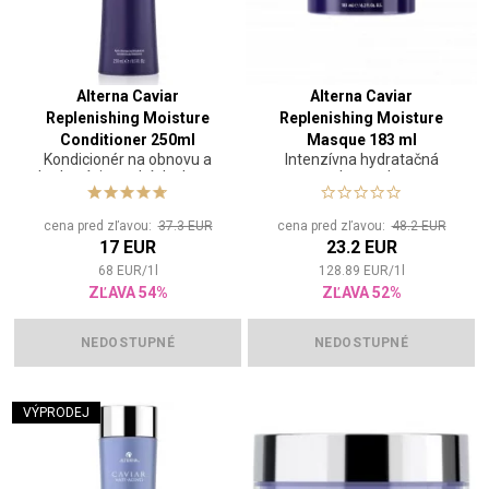
Alterna Caviar
Alterna Caviar
Replenishing Moisture
Replenishing Moisture
Conditioner 250ml
Masque 183 ml
Kondicionér na obnovu a
Intenzívna hydratačná
hydratáciu suchých vlasov
maska na vlasy
cena pred zľavou:
37.3 EUR
cena pred zľavou:
48.2 EUR
17 EUR
23.2 EUR
68
EUR
/
1
l
128.89
EUR
/
1
l
ZĽAVA 54%
ZĽAVA 52%
NEDOSTUPNÉ
NEDOSTUPNÉ
VÝPRODEJ