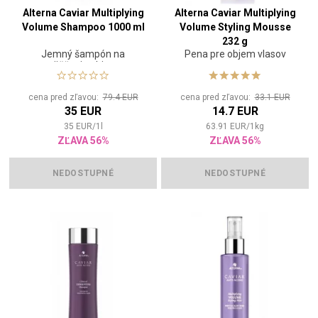
Alterna Caviar Multiplying
Alterna Caviar Multiplying
Volume Shampoo 1000 ml
Volume Styling Mousse
232 g
Jemný šampón na
Pena pre objem vlasov
zväčšenie objemu
cena pred zľavou:
79.4 EUR
cena pred zľavou:
33.1 EUR
35 EUR
14.7 EUR
35
EUR
/
1
l
63.91
EUR
/
1
kg
ZĽAVA 56%
ZĽAVA 56%
NEDOSTUPNÉ
NEDOSTUPNÉ