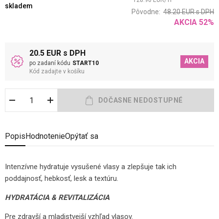
128.90
EUR
/
1
l
skladem
Pôvodne:
48.20
EUR
s DPH
AKCIA
52
%
20.5 EUR s DPH
AKCIA
po zadaní kódu
START10
Kód zadajte v košíku
Popis
Hodnotenie
Opýtať sa
Intenzívne hydratuje vysušené vlasy a zlepšuje tak ich
poddajnosť, hebkosť, lesk a textúru.
HYDRATÁCIA & REVITALIZÁCIA
Pre zdravší a mladistvejší vzhľad vlasov.