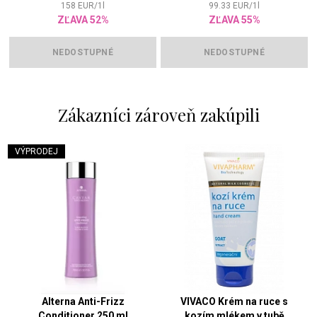
158
EUR
/
1
l
99.33
EUR
/
1
l
ZĽAVA 52%
ZĽAVA 55%
NEDOSTUPNÉ
NEDOSTUPNÉ
Zákazníci zároveň zakúpili
VÝPRODEJ
Alterna Anti-Frizz
VIVACO Krém na ruce s
Conditioner 250 ml
kozím mlékem v tubě