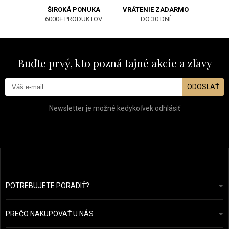
ŠIROKÁ PONUKA
VRÁTENIE ZADARMO
6000+ PRODUKTOV
DO 30 DNÍ
Buďte prvý, kto pozná tajné akcie a zľavy
ODOSLAŤ
Newsletter je možné kedykoľvek odhlásiť
POTREBUJETE PORADIŤ?
info@prozdravevlasy.cz
Obchodní podmínky
Odpovieme do 24 hodín.
PREČO NAKUPOVAŤ U NÁS
Ochrana osobních údajů
Náš příběh