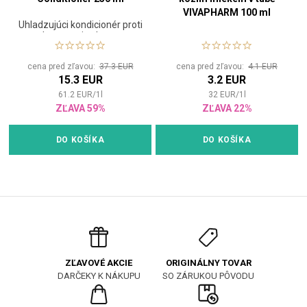
VIVAPHARM 100 ml
Uhladzujúci kondicionér proti
krepateniu vlasov
cena pred zľavou:
37.3 EUR
cena pred zľavou:
4.1 EUR
15.3 EUR
3.2 EUR
61.2
EUR
/
1
l
32
EUR
/
1
l
ZĽAVA 59%
ZĽAVA 22%
DO KOŠÍKA
DO KOŠÍKA
ORIGINÁLNY TOVAR
ZĽAVOVÉ AKCIE
SO ZÁRUKOU PÔVODU
DARČEKY K NÁKUPU