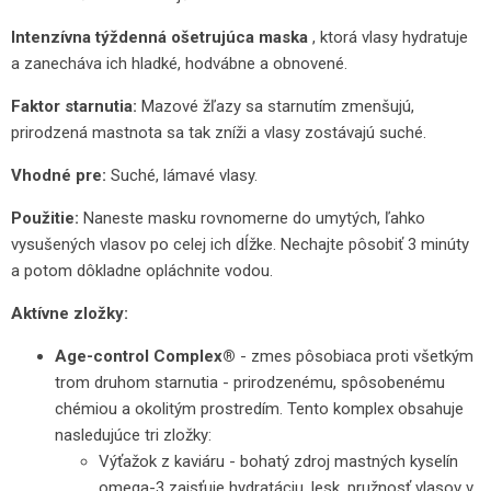
Intenzívna týždenná ošetrujúca maska
, ktorá vlasy hydratuje
a zanecháva ich hladké, hodvábne a obnovené.
Faktor starnutia:
Mazové žľazy sa starnutím zmenšujú,
prirodzená mastnota sa tak zníži a vlasy zostávajú suché.
Vhodné pre:
Suché, lámavé vlasy.
Použitie:
Naneste masku rovnomerne do umytých, ľahko
vysušených vlasov po celej ich dĺžke. Nechajte pôsobiť 3 minúty
a potom dôkladne opláchnite vodou.
Aktívne zložky:
Age-control Complex®
- zmes pôsobiaca proti všetkým
trom druhom starnutia - prirodzenému, spôsobenému
chémiou a okolitým prostredím. Tento komplex obsahuje
nasledujúce tri zložky:
Výťažok z kaviáru - bohatý zdroj mastných kyselín
omega-3 zaisťuje hydratáciu, lesk, pružnosť vlasov v