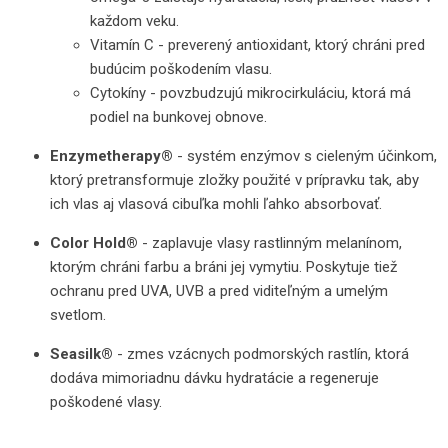
každom veku.
Vitamín C - preverený antioxidant, ktorý chráni pred
budúcim poškodením vlasu.
Cytokíny - povzbudzujú mikrocirkuláciu, ktorá má
podiel na bunkovej obnove.
Enzymetherapy®
- systém enzýmov s cieleným účinkom,
ktorý pretransformuje zložky použité v prípravku tak, aby
ich vlas aj vlasová cibuľka mohli ľahko absorbovať.
Color Hold®
- zaplavuje vlasy rastlinným melanínom,
ktorým chráni farbu a bráni jej vymytiu. Poskytuje tiež
ochranu pred UVA, UVB a pred viditeľným a umelým
svetlom.
Seasilk®
- zmes vzácnych podmorských rastlín, ktorá
dodáva mimoriadnu dávku hydratácie a regeneruje
poškodené vlasy.