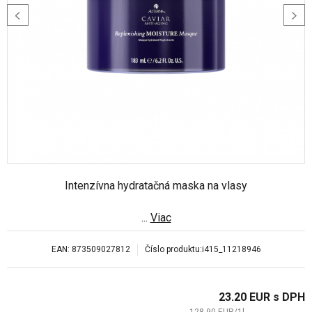
Intenzívna hydratačná maska na vlasy
...
Viac
EAN:
873509027812
Číslo produktu:
i415_11218946
23.20
EUR
s DPH