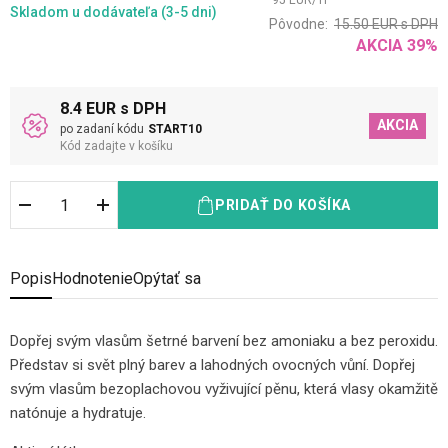
95
EUR
/
1
l
Skladom
u dodávateľa (3-5 dni)
Pôvodne:
15.50
EUR
s DPH
AKCIA
39
%
8.4 EUR s DPH
AKCIA
po zadaní kódu
START10
Kód zadajte v košíku
PRIDAŤ DO KOŠÍKA
Popis
Hodnotenie
Opýtať sa
Dopřej svým vlasům šetrné barvení bez amoniaku a bez peroxidu.
Představ si svět plný barev a lahodných ovocných vůní. Dopřej
svým vlasům bezoplachovou vyživující pěnu, která vlasy okamžitě
natónuje a hydratuje.