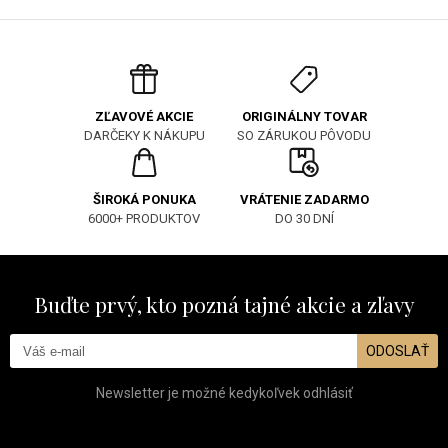
ORIGINÁLNY TOVAR
ZĽAVOVÉ AKCIE
SO ZÁRUKOU PÔVODU
DARČEKY K NÁKUPU
ŠIROKÁ PONUKA
VRÁTENIE ZADARMO
6000+ PRODUKTOV
DO 30 DNÍ
Buďte prvý, kto pozná tajné akcie a zľavy
ODOSLAŤ
Newsletter je možné kedykoľvek odhlásiť