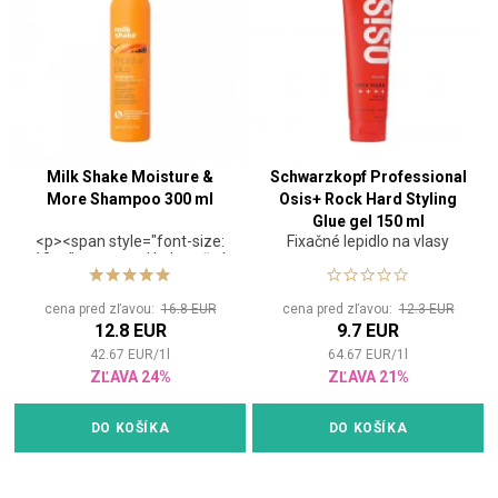
Milk Shake Moisture &
Schwarzkopf Professional
More Shampoo 300 ml
Osis+ Rock Hard Styling
Glue gel 150 ml
<p><span style="font-size:
Fixačné lepidlo na vlasy
12pt;"><strong>Hydratačný
šampón pre suché
vlasy</strong></span>
cena pred zľavou:
16.8 EUR
cena pred zľavou:
12.3 EUR
<html><p><span
12.8 EUR
9.7 EUR
style="font-size:
12pt;">Vlasový šampón s
42.67
EUR
/
1
l
64.67
EUR
/
1
l
delikátnym zložením, ktoré
ZĽAVA 24%
ZĽAVA 21%
dodáva najmä suchým
vlasom jemnosť a udržuje
ich optimálnu hydratáciu.
DO KOŠÍKA
DO KOŠÍKA
</span></span>