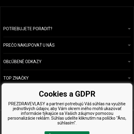
POTREBUJETE PORADIŤ?
info@prozdravevlasy.cz
Obchodní podmínky
Odpovieme do 24 hodín.
PREČO NAKUPOVAŤ U NÁS
Ochrana osobních údajů
Náš příběh
Přehled plateb a dopravy
Blog
Ecru New York
OBĽÚBENÉ ODKAZY
Vrácení zboží
Kadeřnická poradna
Kérastase
Kontakty
TOP ZNAČKY
O&M
Vzorky zdarma
Paul Mitchell
Cookies a GDPR
Wella Professionals
PREZDRAVEVLASY a partneri potrebujú Váš súhlas na využitie
Zenz Organic
jednotlivých údajov, aby Vám okrem iného mohli ukazovať
informácie týkajúce sa Vašich záujmov pomocou
personalizácie reklám. Súhlas udelíte kliknutím na políčko "Áno,
súhlasím".