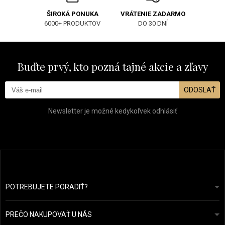
ŠIROKÁ PONUKA
VRÁTENIE ZADARMO
6000+ PRODUKTOV
DO 30 DNÍ
Buďte prvý, kto pozná tajné akcie a zľavy
ODOSLAŤ
Newsletter je možné kedykoľvek odhlásiť
POTREBUJETE PORADIŤ?
info@prozdravevlasy.cz
Obchodní podmínky
Odpovieme do 24 hodín.
PREČO NAKUPOVAŤ U NÁS
Ochrana osobních údajů
Náš příběh