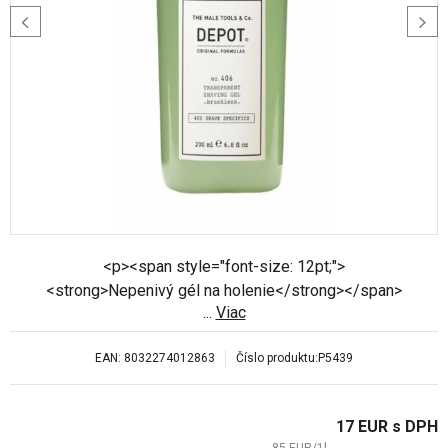
<p><span style="font-size: 12pt;">
<strong>Nepenivý gél na holenie</strong></span>
...
Viac
<html><p><span style="font-size: 12pt;">Nepenivá
forma gélu umožní dostatočne rýchlo a presne
EAN:
8032274012863
Číslo produktu:
P5439
vyznačiť línie a detaily, náčrty účesov, fúzov, fúzov a
kotliet.</span></span>
17
EUR
s DPH