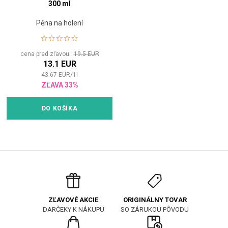
300 ml
Pěna na holení
cena pred zľavou:
19.5 EUR
13.1 EUR
43.67
EUR
/
1
l
ZĽAVA 33%
DO KOŠÍKA
ORIGINÁLNY TOVAR
ZĽAVOVÉ AKCIE
SO ZÁRUKOU PÔVODU
DARČEKY K NÁKUPU