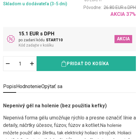
85
EUR
/
1
l
Skladom
u dodávateľa (3-5 dni)
Pôvodne:
26.80
EUR
s DPH
AKCIA
37
%
15.1 EUR s DPH
AKCIA
po zadaní kódu
START10
Kód zadajte v košíku
PRIDAŤ DO KOŠÍKA
Popis
Hodnotenie
Opýtať sa
Nepenivý gél na holenie (bez použitia kefky)
Nepenivá forma gélu umožňuje rýchlo a presne označiť línie a
detaily, náčrtky účesov, fúzov, fúzov a kotliet.
Na holenie
môžete použiť ako žiletku, tak elektrický holiaci strojček. Holiaci