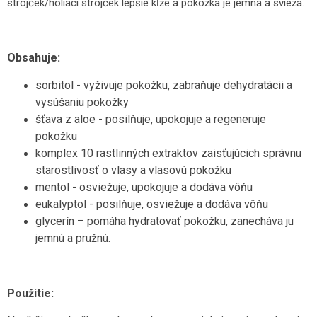
strojček/holiaci strojček lepšie kĺže a pokožka je jemná a svieža.
Obsahuje:
sorbitol - vyživuje pokožku, zabraňuje dehydratácii a
vysúšaniu pokožky
šťava z aloe - posilňuje, upokojuje a regeneruje
pokožku
komplex 10 rastlinných extraktov zaisťujúcich správnu
starostlivosť o vlasy a vlasovú pokožku
mentol - osviežuje, upokojuje a dodáva vôňu
eukalyptol - posilňuje, osviežuje a dodáva vôňu
glycerín – pomáha hydratovať pokožku, zanecháva ju
jemnú a pružnú.
Použitie: