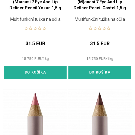
(M)anasi 7 Eye And Lip
(M)anasi 7 Eye And Lip
Definer Pencil Yokan 1,5 g
Definer Pencil Castel 1,5 g
Multifunkční tužka na oči a
Multifunkční tužka na oči a
rty
rty
31.5 EUR
31.5 EUR
15 750
EUR
/
1
kg
15 750
EUR
/
1
kg
DO KOŠÍKA
DO KOŠÍKA