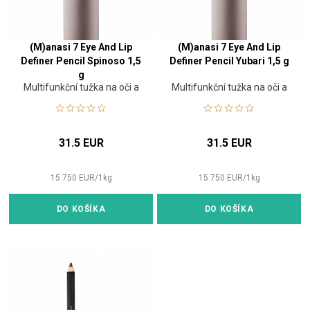
(M)anasi 7 Eye And Lip
(M)anasi 7 Eye And Lip
Definer Pencil Spinoso 1,5
Definer Pencil Yubari 1,5 g
g
Multifunkční tužka na oči a
Multifunkční tužka na oči a
rty
rty
31.5 EUR
31.5 EUR
15 750
EUR
/
1
kg
15 750
EUR
/
1
kg
DO KOŠÍKA
DO KOŠÍKA