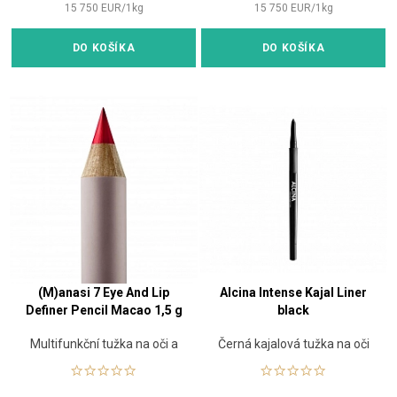
15 750
EUR
/
1
kg
15 750
EUR
/
1
kg
DO KOŠÍKA
DO KOŠÍKA
(M)anasi 7 Eye And Lip
Alcina Intense Kajal Liner
Definer Pencil Macao 1,5 g
black
Multifunkční tužka na oči a
Černá kajalová tužka na oči
rty