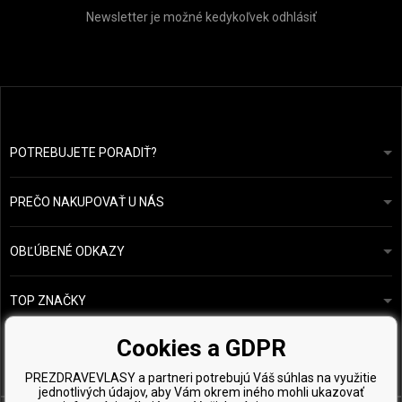
Newsletter je možné kedykoľvek odhlásiť
POTREBUJETE PORADIŤ?
info@prozdravevlasy.cz
Obchodní podmínky
Odpovieme do 24 hodín.
PREČO NAKUPOVAŤ U NÁS
Ochrana osobních údajů
Náš příběh
Přehled plateb a dopravy
Blog
Ecru New York
OBĽÚBENÉ ODKAZY
Vrácení zboží
Kadeřnická poradna
Kérastase
Kontakty
TOP ZNAČKY
O&M
Vzorky zdarma
Paul Mitchell
Cookies a GDPR
Wella Professionals
PREZDRAVEVLASY a partneri potrebujú Váš súhlas na využitie
Zenz Organic
jednotlivých údajov, aby Vám okrem iného mohli ukazovať