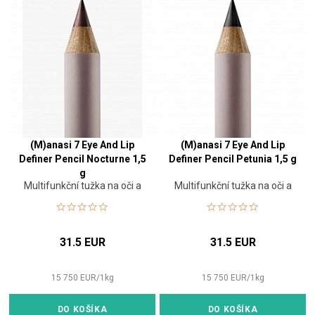
(M)anasi 7 Eye And Lip
(M)anasi 7 Eye And Lip
Definer Pencil Nocturne 1,5
Definer Pencil Petunia 1,5 g
g
Multifunkční tužka na oči a
Multifunkční tužka na oči a
rty
rty
31.5 EUR
31.5 EUR
15 750
EUR
/
1
kg
15 750
EUR
/
1
kg
DO KOŠÍKA
DO KOŠÍKA