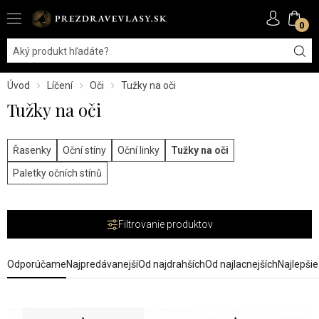
0
Úvod
Líčení
Oči
Tužky na oči
Tužky na oči
Řasenky
Oční stíny
Oční linky
Tužky na oči
Paletky očních stínů
Filtrovanie produktov
Odporúčame
Najpredávanejší
Od najdrahších
Od najlacnejších
Najlepši