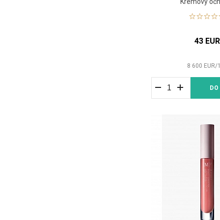
Krémový oční
43 EU
8 600
EUR
/
DO