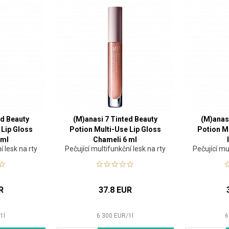
ed Beauty
(M)anasi 7 Tinted Beauty
(M)anas
 Lip Gloss
Potion Multi-Use Lip Gloss
Potion M
 ml
Chameli 6 ml
í lesk na rty
Pečující multifunkční lesk na rty
Pečující mu
R
37.8 EUR
/
1
l
6 300
EUR
/
1
l
6