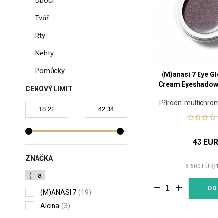
Obočí
Tvář
Rty
Nehty
Pomůcky
(M)anasi 7 Eye G
Cream Eyeshadow 
CENOVÝ LIMIT
Přírodní multichrom
stín
43 EU
ZNAČKA
8 600
EUR
/
(
a
DO
(M)ANASI 7
(19)
Alcina
(3)