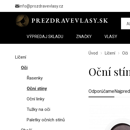
info@prozdravevlasy.cz
VÝPREDAJ SKLADU
ZNAČKY
VLASY
Úvod
Líčení
Oči
Líčení
Oční stí
Oči
Řasenky
Oční stíny
Odporúčame
Najpred
Oční linky
Tužky na oči
Paletky očních stínů