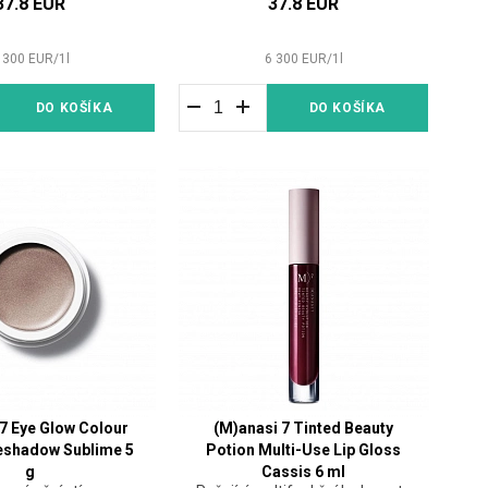
37.8 EUR
37.8 EUR
 300
EUR
/
1
l
6 300
EUR
/
1
l
DO KOŠÍKA
DO KOŠÍKA
 7 Eye Glow Colour
(M)anasi 7 Tinted Beauty
eshadow Sublime 5
Potion Multi-Use Lip Gloss
g
Cassis 6 ml