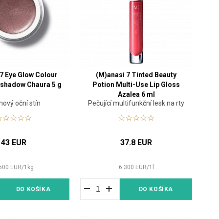
 7 Eye Glow Colour
(M)anasi 7 Tinted Beauty
shadow Chaura 5 g
Potion Multi-Use Lip Gloss
Azalea 6 ml
ový oční stín
Pečující multifunkční lesk na rty
43 EUR
37.8 EUR
600
EUR
/
1
kg
6 300
EUR
/
1
l
DO KOŠÍKA
DO KOŠÍKA