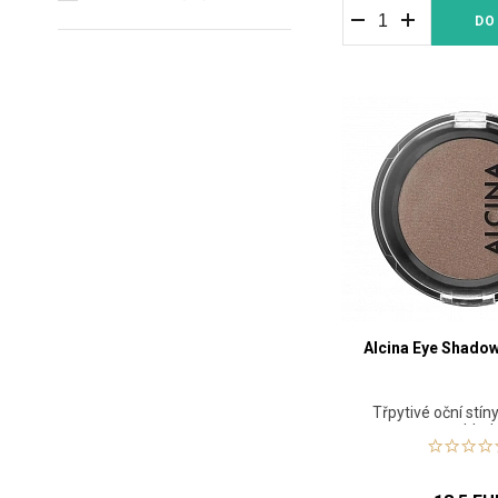
DO
Alcina Eye Shadow
Třpytivé oční stín
pohled