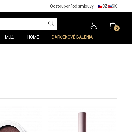
CZ
SK
Odstoupení od smlouvy
0
MUŽI
HOME
DARČEKOVÉ BALENIA