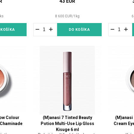
R
43 EUR
ks
8 600
EUR
/
1
kg
6
 KOŠÍKA
DO KOŠÍKA
low Colour
(M)anasi 7 Tinted Beauty
(M)anasi
 Chaminade
Potion Multi-Use Lip Gloss
Cream Ey
Kisuge 6 ml