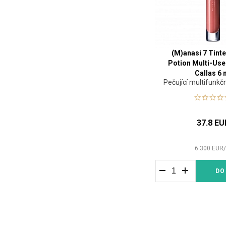
(M)anasi 7 Tint
Potion Multi-Use
Callas 6 
Pečující multifunkčn
37.8 EU
6 300
EUR
DO