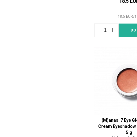
18.5 EU
18.5
EUR
/
1
DO
(M)anasi 7 Eye G
Cream Eyeshadow
5 g