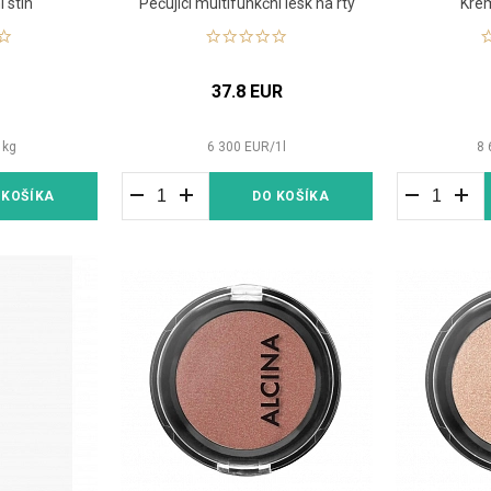
 stín
Pečující multifunkční lesk na rty
Krém
R
37.8 EUR
1
kg
6 300
EUR
/
1
l
8 
 KOŠÍKA
DO KOŠÍKA