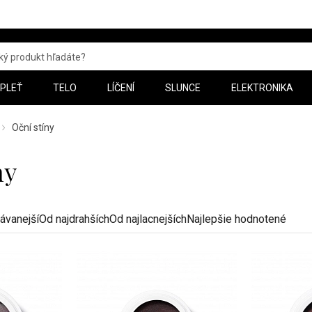
PLEŤ
TELO
LÍČENÍ
SLUNCE
ELEKTRONIKA
Oční stíny
ny
ávanejší
Od najdrahších
Od najlacnejších
Najlepšie hodnotené