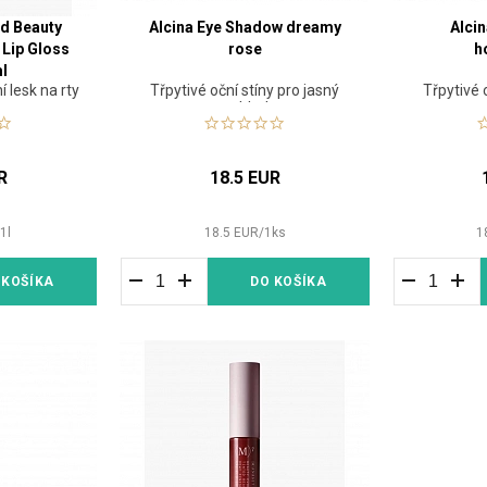
ed Beauty
Alcina Eye Shadow dreamy
Alci
 Lip Gloss
rose
h
l
í lesk na rty
Třpytivé oční stíny pro jasný
Třpytivé 
pohled
R
18.5 EUR
/
1
l
18.5
EUR
/
1
ks
1
 KOŠÍKA
DO KOŠÍKA