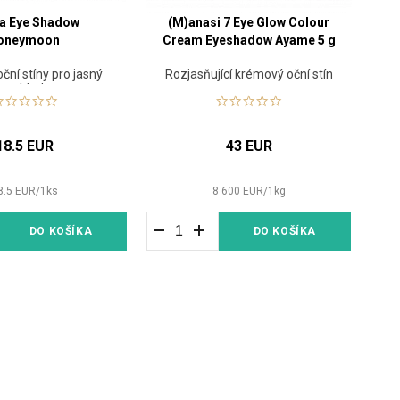
na Eye Shadow
(M)anasi 7 Eye Glow Colour
oneymoon
Cream Eyeshadow Ayame 5 g
oční stíny pro jasný
Rozjasňující krémový oční stín
pohled
18.5 EUR
43 EUR
8.5
EUR
/
1
ks
8 600
EUR
/
1
kg
DO KOŠÍKA
DO KOŠÍKA