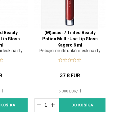
ed Beauty
(M)anasi 7 Tinted Beauty
 Lip Gloss
Potion Multi-Use Lip Gloss
ml
Kagero 6 ml
í lesk na rty
Pečující multifunkční lesk na rty
R
37.8 EUR
/
1
l
6 300
EUR
/
1
l
 KOŠÍKA
DO KOŠÍKA