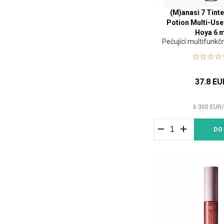
(M)anasi 7 Tint
Potion Multi-Use
Hoya 6 m
Pečující multifunkčn
37.8 EU
6 300
EUR
DO