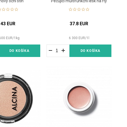
ový oční stín
Pečující multifunkční lesk na rty
43 EUR
37.8 EUR
600
EUR
/
1
kg
6 300
EUR
/
1
l
DO KOŠÍKA
DO KOŠÍKA