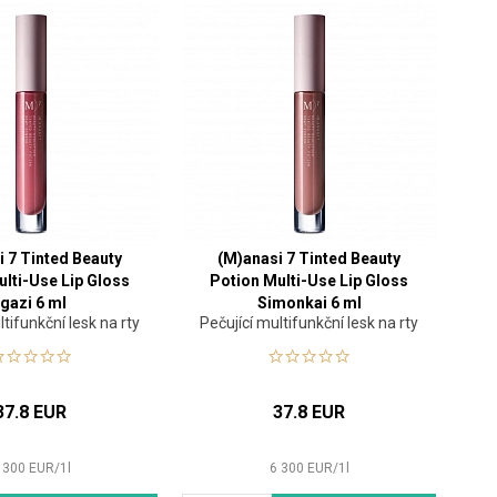
i 7 Tinted Beauty
(M)anasi 7 Tinted Beauty
ulti-Use Lip Gloss
Potion Multi-Use Lip Gloss
Igazi 6 ml
Simonkai 6 ml
ltifunkční lesk na rty
Pečující multifunkční lesk na rty
37.8 EUR
37.8 EUR
 300
EUR
/
1
l
6 300
EUR
/
1
l