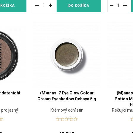
 KOŠÍKA
DO KOŠÍKA
 datenight
(M)anasi 7 Eye Glow Colour
(M)anas
Cream Eyeshadow Ochaya 5 g
Potion M
H
y pro jasný
Krémový oční stín
Pečující mu