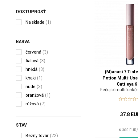
DOSTUPNOSŤ
Na sklade
(1)
BARVA
červená
(3)
fialová
(3)
hnědá
(3)
(M)anasi 7 Tint
khaki
(1)
Potion Multi-Use
Cattleya 6
nude
(3)
Pečující multifunkčn
oranžová
(1)
růžová
(7)
transparentní
(1)
37.8 EU
STAV
6 300
EUR
Bežný tovar
(22)