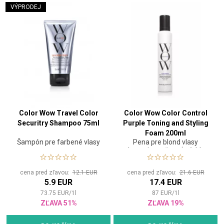
VÝPRODEJ
Color Wow Travel Color
Color Wow Color Control
Securitry Shampoo 75ml
Purple Toning and Styling
Foam 200ml
Šampón pre farbené vlasy
Pena pre blond vlasy
obnovuje pružnosť a ľahko
tónuje
cena pred zľavou:
12.1 EUR
cena pred zľavou:
21.6 EUR
5.9 EUR
17.4 EUR
73.75
EUR
/
1
l
87
EUR
/
1
l
ZĽAVA 51%
ZĽAVA 19%