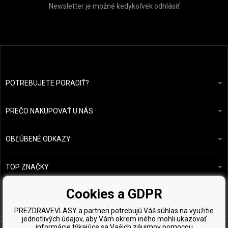
Newsletter je možné kedykoľvek odhlásiť
POTREBUJETE PORADIŤ?
info@prozdravevlasy.cz
Obchodní podmínky
Odpovieme do 24 hodín.
PREČO NAKUPOVAŤ U NÁS
Ochrana osobních údajů
Náš příběh
Přehled plateb a dopravy
Blog
Ecru New York
OBĽÚBENÉ ODKAZY
Vrácení zboží
Kadeřnická poradna
Kérastase
Kontakty
TOP ZNAČKY
O&M
Vzorky zdarma
Paul Mitchell
Cookies a GDPR
Wella Professionals
PREZDRAVEVLASY a partneri potrebujú Váš súhlas na využitie
Zenz Organic
jednotlivých údajov, aby Vám okrem iného mohli ukazovať
informácie týkajúce sa Vašich záujmov pomocou