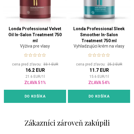
Londa Professional Velvet
Londa Professional Sleek
Oil In-Salon Treatment 750
Smoother In-Salon
ml
Treatment 750 ml
Výživa pre vlasy
Vyhladzujúci krém na vlasy
cena pred zľavou:
33.1 EUR
cena pred zľavou:
25.2 EUR
16.2 EUR
11.7 EUR
21.6
EUR
/
1
l
15.6
EUR
/
1
l
ZĽAVA 51%
ZĽAVA 54%
DO KOŠÍKA
DO KOŠÍKA
Zákazníci zároveň zakúpili