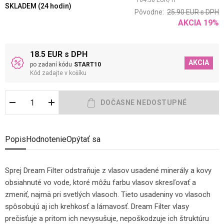
104.50
EUR
/
1
l
SKLADEM (24 hodin)
Pôvodne:
25.90
EUR
s DPH
AKCIA
19
%
18.5 EUR s DPH
AKCIA
po zadaní kódu
START10
Kód zadajte v košíku
Popis
Hodnotenie
Opýtať sa
Sprej Dream Filter odstraňuje z vlasov usadené minerály a kovy
obsiahnuté vo vode, ktoré môžu farbu vlasov skresľovať a
zmeniť, najmä pri svetlých vlasoch. Tieto usadeniny vo vlasoch
spôsobujú aj ich krehkosť a lámavosť. Dream Filter vlasy
prečisťuje a pritom ich nevysušuje, nepoškodzuje ich štruktúru