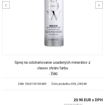
Sprej na odstraňovanie usadených minerálov z
vlasov chráni farbu
...
Viac
EAN:
5060150185489
Číslo produktu:
i596_CW548
20.90
EUR
s DPH