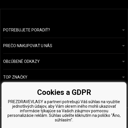
POTREBUJETE PORADIŤ?
info@prozdravevlasy.cz
Obchodní podmínky
Odpovieme do 24 hodín.
PREČO NAKUPOVAŤ U NÁS
Ochrana osobních údajů
Náš příběh
Přehled plateb a dopravy
Blog
Ecru New York
OBĽÚBENÉ ODKAZY
Vrácení zboží
Kadeřnická poradna
Kérastase
Kontakty
TOP ZNAČKY
O&M
Vzorky zdarma
Paul Mitchell
Cookies a GDPR
Wella Professionals
PREZDRAVEVLASY a partneri potrebujú Váš súhlas na využitie
Zenz Organic
jednotlivých údajov, aby Vám okrem iného mohli ukazovať
informácie týkajúce sa Vašich záujmov pomocou
personalizácie reklám. Súhlas udelíte kliknutím na políčko "Áno,
súhlasím".