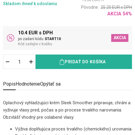
15.60
EUR
/
1
l
Skladom
ihneď k odoslaniu
Pôvodne:
25.20
EUR
s DPH
AKCIA
54
%
10.4 EUR s DPH
AKCIA
po zadaní kódu
START10
Kód zadajte v košíku
PRIDAŤ DO KOŠÍKA
Popis
Hodnotenie
Opýtať sa
Oplachový vyhladzujúci krém Sleek Smoother pripravuje, chráni a
vyživuje vlasy pred, počas a po procese trvalého narovnania.
Obzvlášť vhodný pre oslabené vlasy.
Výživa doplňujúca proces trvalého (chemického) urovnania