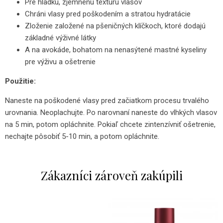
Pre hladkú, zjemnenú textúru vlasov
Chráni vlasy pred poškodením a stratou hydratácie
Zloženie založené na pšeničných klíčkoch, ktoré dodajú
základné výživné látky
A na avokáde, bohatom na nenasýtené mastné kyseliny
pre výživu a ošetrenie
Použitie:
Naneste na poškodené vlasy pred začiatkom procesu trvalého
urovnania. Neoplachujte. Po narovnaní naneste do vlhkých vlasov
na 5 min, potom opláchnite. Pokiaľ chcete zintenzívniť ošetrenie,
nechajte pôsobiť 5-10 min, a potom opláchnite.
Zákazníci zároveň zakúpili