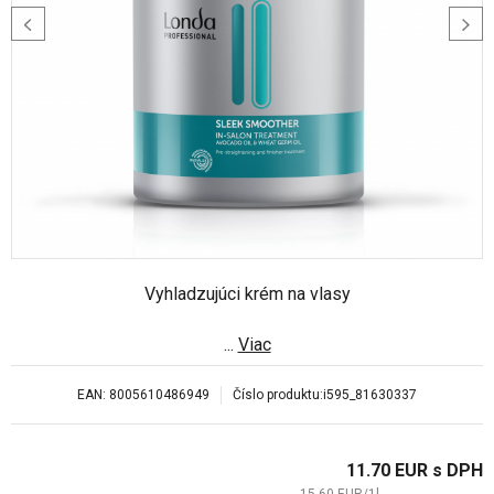
Vyhladzujúci krém na vlasy
...
Viac
EAN:
8005610486949
Číslo produktu:
i595_81630337
11.70
EUR
s DPH