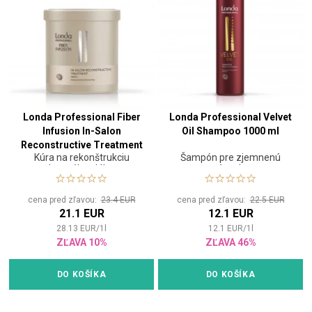
Londa Professional Fiber
Londa Professional Velvet
Infusion In-Salon
Oil Shampoo 1000 ml
Reconstructive Treatment
Kúra na rekonštrukciu
Šampón pre zjemnenú
750 ml
vlasového vlákna
textúru vlasov
cena pred zľavou:
23.4 EUR
cena pred zľavou:
22.5 EUR
21.1 EUR
12.1 EUR
28.13
EUR
/
1
l
12.1
EUR
/
1
l
ZĽAVA 10%
ZĽAVA 46%
DO KOŠÍKA
DO KOŠÍKA