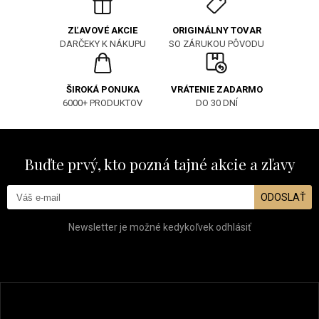
ORIGINÁLNY TOVAR
ZĽAVOVÉ AKCIE
SO ZÁRUKOU PÔVODU
DARČEKY K NÁKUPU
ŠIROKÁ PONUKA
VRÁTENIE ZADARMO
6000+ PRODUKTOV
DO 30 DNÍ
Buďte prvý, kto pozná tajné akcie a zľavy
ODOSLAŤ
Newsletter je možné kedykoľvek odhlásiť