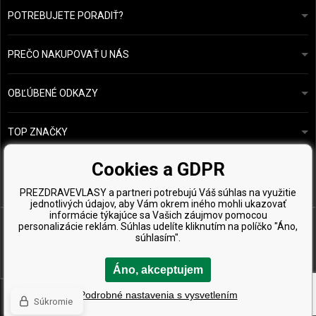
POTREBUJETE PORADIŤ?
info@prozdravevlasy.cz
Obchodní podmínky
Odpovieme do 24 hodín.
PREČO NAKUPOVAŤ U NÁS
Ochrana osobních údajů
Náš příběh
Přehled plateb a dopravy
Blog
Ecru New York
OBĽÚBENÉ ODKAZY
Vrácení zboží
Kadeřnická poradna
Kérastase
Kontakty
TOP ZNAČKY
O&M
Vzorky zdarma
Paul Mitchell
Cookies a GDPR
Wella Professionals
PREZDRAVEVLASY a partneri potrebujú Váš súhlas na využitie
Zenz Organic
jednotlivých údajov, aby Vám okrem iného mohli ukazovať
informácie týkajúce sa Vašich záujmov pomocou
personalizácie reklám. Súhlas udelíte kliknutím na políčko "Áno,
súhlasím".
Áno, akceptujem
Copyright © 2026 PreZdravéVlasy.sk, Všetky práva vyhradené
Podrobné nastavenia s vysvetlením
Súkromie
Ecommerce solutions
BINARGON.cz