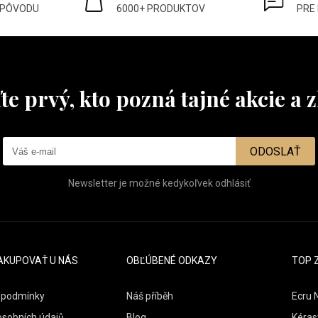
 PÔVODU
6000+ PRODUKTOV
PRE
te prvý, kto pozná tajné akcie a z
ODOSLAŤ
Newsletter je možné kedykoľvek odhlásiť
AKUPOVAŤ U NÁS
OBĽÚBENÉ ODKAZY
TOP 
 podmínky
Náš příběh
Ecru 
osobních údajů
Blog
Kéras