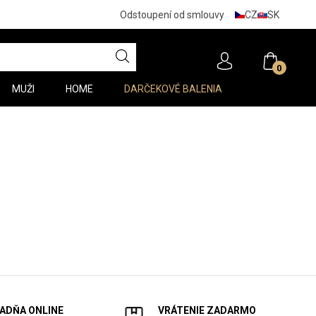
CZ
SK
Odstoupení od smlouvy
0
MUŽI
HOME
DARČEKOVÉ BALENIA
ADŇA ONLINE
VRÁTENIE ZADARMO