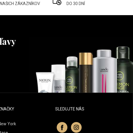
 NAŠICH ZÁKAZNÍKOV
DO 30 DNÍ
ľavy
ZNAČKY
SLEDUJTE NÁS
New York
tase