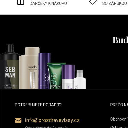
DARČEKY K NÁKUPU
SO ZÁRUKOU
Buď
POTREBUJETE PORADIŤ?
PREČO N
Obchodní
info@prozdravevlasy.cz
Ochrana 