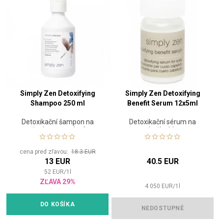
Simply Zen Detoxifying
Simply Zen Detoxifying
Shampoo 250 ml
Benefit Serum 12x5ml
Detoxikační šampon na
Detoxikační sérum na
všechny typy vlasů
pokožku hlavy
cena pred zľavou:
18.3 EUR
13 EUR
40.5 EUR
52
EUR
/
1
l
ZĽAVA 29%
4 050
EUR
/
1
l
DO KOŠÍKA
NEDOSTUPNÉ