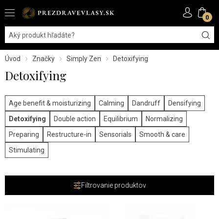
0
Úvod
Značky
Simply Zen
Detoxifying
Detoxifying
Age benefit & moisturizing
Calming
Dandruff
Densifying
Detoxifying
Double action
Equilibrium
Normalizing
Preparing
Restructure-in
Sensorials
Smooth & care
Stimulating
Filtrovanie produktov