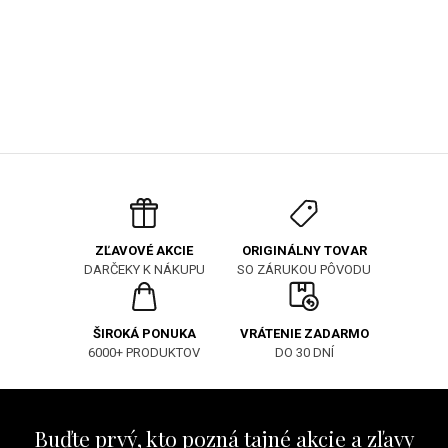
ORIGINÁLNY TOVAR
ZĽAVOVÉ AKCIE
SO ZÁRUKOU PÔVODU
DARČEKY K NÁKUPU
ŠIROKÁ PONUKA
VRÁTENIE ZADARMO
6000+ PRODUKTOV
DO 30 DNÍ
Buďte prvý, kto pozná tajné akcie a zľavy