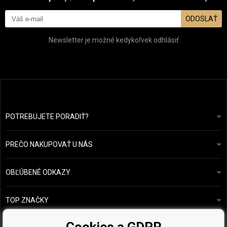
ODOSLAŤ
Newsletter je možné kedykoľvek odhlásiť
POTREBUJETE PORADIŤ?
info@prozdravevlasy.cz
Obchodní podmínky
Odpovieme do 24 hodín.
PREČO NAKUPOVAŤ U NÁS
Ochrana osobních údajů
Náš příběh
Přehled plateb a dopravy
Blog
Ecru New York
OBĽÚBENÉ ODKAZY
Vrácení zboží
Kadeřnická poradna
Kérastase
Kontakty
TOP ZNAČKY
O&M
Vzorky zdarma
Paul Mitchell