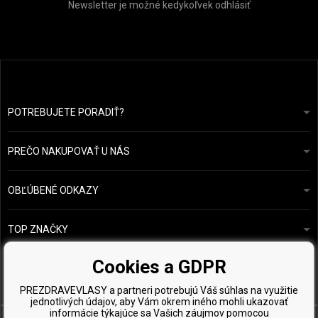
Newsletter je možné kedykoľvek odhlásiť
POTREBUJETE PORADIŤ?
info@prozdravevlasy.cz
Obchodní podmínky
Odpovieme do 24 hodín.
PREČO NAKUPOVAŤ U NÁS
Ochrana osobních údajů
Náš příběh
Přehled plateb a dopravy
Blog
Ecru New York
OBĽÚBENÉ ODKAZY
Vrácení zboží
Kadeřnická poradna
Kérastase
Kontakty
TOP ZNAČKY
O&M
Vzorky zdarma
Paul Mitchell
Cookies a GDPR
Wella Professionals
PREZDRAVEVLASY a partneri potrebujú Váš súhlas na využitie
Zenz Organic
jednotlivých údajov, aby Vám okrem iného mohli ukazovať
informácie týkajúce sa Vašich záujmov pomocou