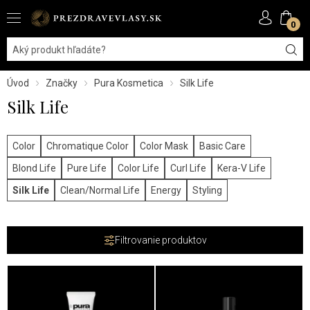
0
Úvod
Značky
Pura Kosmetica
Silk Life
Silk Life
Color
Chromatique Color
Color Mask
Basic Care
Blond Life
Pure Life
Color Life
Curl Life
Kera-V Life
Silk Life
Clean/Normal Life
Energy
Styling
Filtrovanie produktov