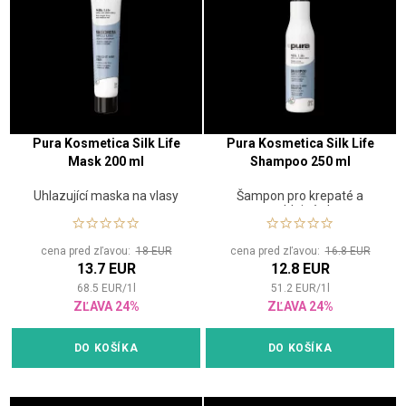
Pura Kosmetica Silk Life
Pura Kosmetica Silk Life
Mask 200 ml
Shampoo 250 ml
Uhlazující maska na vlasy
Šampon pro krepaté a
nepoddajné vlasy
cena pred zľavou:
18 EUR
cena pred zľavou:
16.8 EUR
13.7 EUR
12.8 EUR
68.5
EUR
/
1
l
51.2
EUR
/
1
l
ZĽAVA 24%
ZĽAVA 24%
DO KOŠÍKA
DO KOŠÍKA