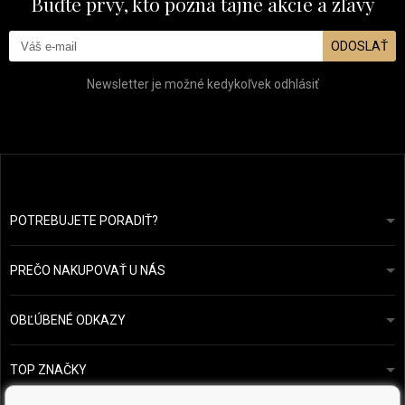
Buďte prvý, kto pozná tajné akcie a zľavy
ODOSLAŤ
Newsletter je možné kedykoľvek odhlásiť
POTREBUJETE PORADIŤ?
info@prozdravevlasy.cz
Obchodní podmínky
Odpovieme do 24 hodín.
PREČO NAKUPOVAŤ U NÁS
Ochrana osobních údajů
Náš příběh
Přehled plateb a dopravy
Blog
Ecru New York
OBĽÚBENÉ ODKAZY
Vrácení zboží
Kadeřnická poradna
Kérastase
Kontakty
TOP ZNAČKY
O&M
Vzorky zdarma
Paul Mitchell