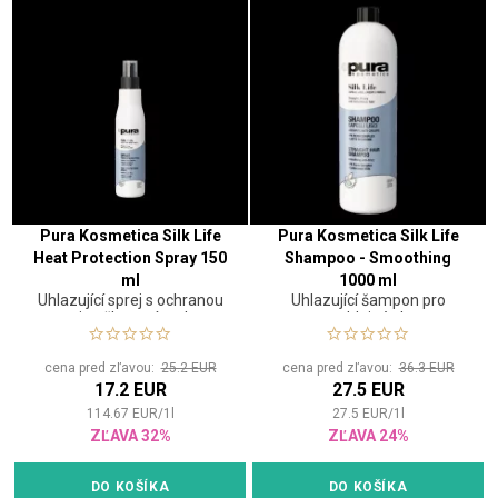
Pura Kosmetica Silk Life
Pura Kosmetica Silk Life
Heat Protection Spray 150
Shampoo - Smoothing
ml
1000 ml
Uhlazující sprej s ochranou
Uhlazující šampon pro
proti poškození teplem
nepoddajné vlasy.
cena pred zľavou:
25.2 EUR
cena pred zľavou:
36.3 EUR
17.2 EUR
27.5 EUR
114.67
EUR
/
1
l
27.5
EUR
/
1
l
ZĽAVA 32%
ZĽAVA 24%
DO KOŠÍKA
DO KOŠÍKA