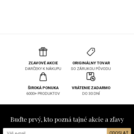
ORIGINÁLNY TOVAR
ZĽAVOVÉ AKCIE
SO ZÁRUKOU PÔVODU
DARČEKY K NÁKUPU
ŠIROKÁ PONUKA
VRÁTENIE ZADARMO
6000+ PRODUKTOV
DO 30 DNÍ
Buďte prvý, kto pozná tajné akcie a zľavy
ODOSLAŤ