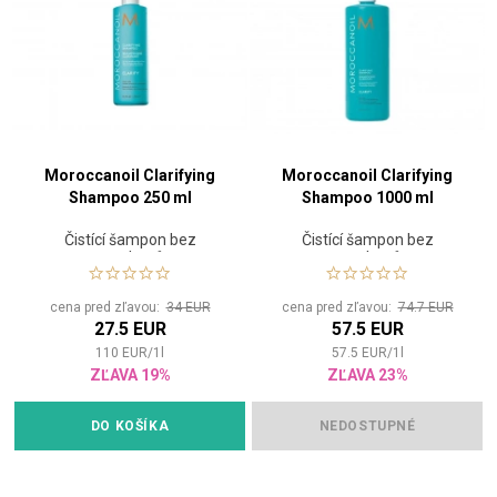
Moroccanoil Clarifying
Moroccanoil Clarifying
Shampoo 250 ml
Shampoo 1000 ml
Čistící šampon bez
Čistící šampon bez
parabenů
parabenů
cena pred zľavou:
34 EUR
cena pred zľavou:
74.7 EUR
27.5 EUR
57.5 EUR
110
EUR
/
1
l
57.5
EUR
/
1
l
ZĽAVA 19%
ZĽAVA 23%
DO KOŠÍKA
NEDOSTUPNÉ