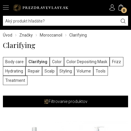
0
Úvod
Značky
Moroccanoil
Clarifying
Clarifying
Body care
Clarifying
Color
Color Depositing Mask
Frizz
Hydrating
Repair
Scalp
Styling
Volume
Tools
Treatment
Filtrovanie produktov