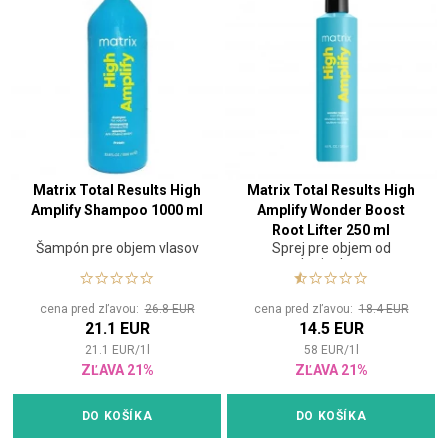
Matrix Total Results High
Matrix Total Results High
Amplify Shampoo 1000 ml
Amplify Wonder Boost
Root Lifter 250 ml
Šampón pre objem vlasov
Sprej pre objem od
korienkov
cena pred zľavou:
26.8 EUR
cena pred zľavou:
18.4 EUR
21.1 EUR
14.5 EUR
21.1
EUR
/
1
l
58
EUR
/
1
l
ZĽAVA 21%
ZĽAVA 21%
DO KOŠÍKA
DO KOŠÍKA