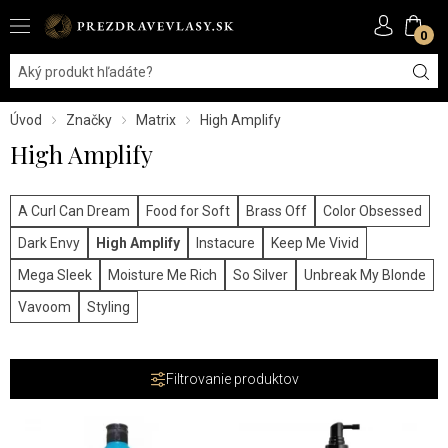
0
Úvod
Značky
Matrix
High Amplify
High Amplify
A Curl Can Dream
Food for Soft
Brass Off
Color Obsessed
Dark Envy
High Amplify
Instacure
Keep Me Vivid
Mega Sleek
Moisture Me Rich
So Silver
Unbreak My Blonde
Vavoom
Styling
Filtrovanie produktov