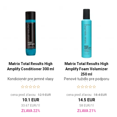
Matrix Total Results High
Matrix Total Results High
Amplify Conditioner 300 ml
Amplify Foam Volumizer
250 ml
Kondicionér pre jemné vlasy
Penové tužidlo pre podporu
bez objemu
a objem
cena pred zľavou:
12.9 EUR
cena pred zľavou:
18.4 EUR
10.1 EUR
14.5 EUR
33.67
EUR
/
1
l
58
EUR
/
1
l
ZĽAVA 22%
ZĽAVA 21%