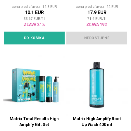
cena pred zľavou:
12.8 EUR
cena pred zľavou:
22 EUR
10.1 EUR
17.9 EUR
33.67
EUR
/
1
l
71.6
EUR
/
1
l
ZĽAVA 21%
ZĽAVA 19%
DO KOŠÍKA
NEDOSTUPNÉ
Matrix Total Results High
Matrix High Amplify Root
Amplify Gift Set
Up Wash 400 ml