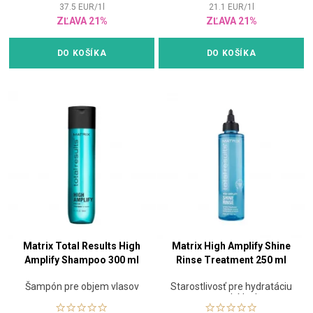
37.5
EUR
/
1
l
21.1
EUR
/
1
l
ZĽAVA 21%
ZĽAVA 21%
DO KOŠÍKA
DO KOŠÍKA
Matrix Total Results High
Matrix High Amplify Shine
Amplify Shampoo 300 ml
Rinse Treatment 250 ml
Šampón pre objem vlasov
Starostlivosť pre hydratáciu
a vysoký lesk