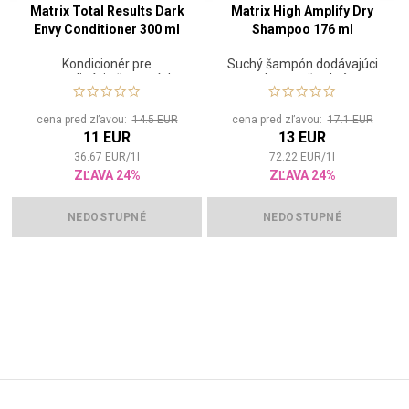
Matrix Total Results Dark
Matrix High Amplify Dry
Envy Conditioner 300 ml
Shampoo 176 ml
Kondicionér pre
Suchý šampón dodávajúci
neutralizáciu červených
podporu a štruktúru
tónov
cena pred zľavou:
14.5 EUR
cena pred zľavou:
17.1 EUR
11 EUR
13 EUR
36.67
EUR
/
1
l
72.22
EUR
/
1
l
ZĽAVA 24%
ZĽAVA 24%
NEDOSTUPNÉ
NEDOSTUPNÉ