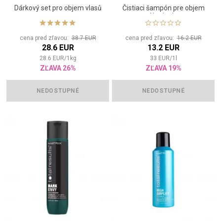
Dárkový set pro objem vlasů
Čistiaci šampón pre objem
od korienkov
cena pred zľavou:
38.7 EUR
cena pred zľavou:
16.2 EUR
28.6 EUR
13.2 EUR
28.6
EUR
/
1
kg
33
EUR
/
1
l
ZĽAVA 26%
ZĽAVA 19%
NEDOSTUPNÉ
NEDOSTUPNÉ