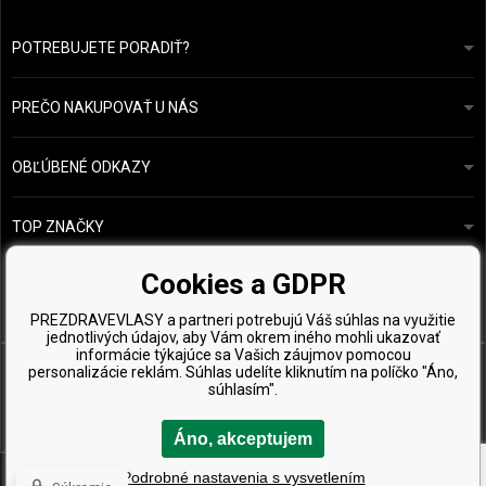
POTREBUJETE PORADIŤ?
info@prozdravevlasy.cz
Obchodní podmínky
Odpovieme do 24 hodín.
PREČO NAKUPOVAŤ U NÁS
Ochrana osobních údajů
Náš příběh
Přehled plateb a dopravy
Blog
Ecru New York
OBĽÚBENÉ ODKAZY
Vrácení zboží
Kadeřnická poradna
Kérastase
Kontakty
TOP ZNAČKY
O&M
Vzorky zdarma
Paul Mitchell
Cookies a GDPR
Wella Professionals
PREZDRAVEVLASY a partneri potrebujú Váš súhlas na využitie
Zenz Organic
jednotlivých údajov, aby Vám okrem iného mohli ukazovať
informácie týkajúce sa Vašich záujmov pomocou
personalizácie reklám. Súhlas udelíte kliknutím na políčko "Áno,
súhlasím".
Áno, akceptujem
Copyright © 2026 PreZdravéVlasy.sk, Všetky práva vyhradené
Podrobné nastavenia s vysvetlením