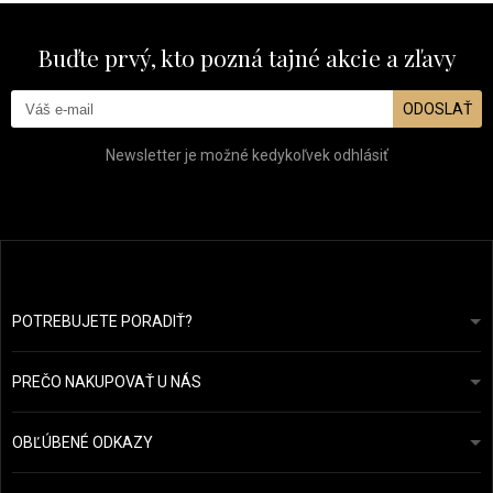
Buďte prvý, kto pozná tajné akcie a zľavy
ODOSLAŤ
Newsletter je možné kedykoľvek odhlásiť
POTREBUJETE PORADIŤ?
info@prozdravevlasy.cz
Obchodní podmínky
Odpovieme do 24 hodín.
PREČO NAKUPOVAŤ U NÁS
Ochrana osobních údajů
Náš příběh
Přehled plateb a dopravy
Blog
Ecru New York
OBĽÚBENÉ ODKAZY
Vrácení zboží
Kadeřnická poradna
Kérastase
Kontakty