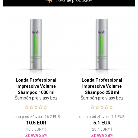
Filtrovanie produktov
Londa Professional
Londa Professional
Impressive Volume
Impressive Volume
Shampoo 1000 ml
Shampoo 250 ml
Šampón pre vlasy bez
Šampón pre vlasy bez
objemu
objemu
cena pred zľavou:
16.2 EUR
cena pred zľavou:
7.1 EUR
10.5 EUR
5.1 EUR
10.5
EUR
/
1
l
20.4
EUR
/
1
l
ZĽAVA 35%
ZĽAVA 28%