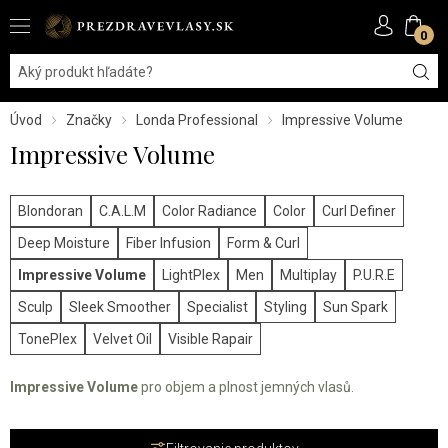
0
Úvod
Značky
Londa Professional
Impressive Volume
Impressive Volume
Blondoran
C.A.L.M
Color Radiance
Color
Curl Definer
Deep Moisture
Fiber Infusion
Form & Curl
Impressive Volume
LightPlex
Men
Multiplay
P.U.R.E
Sculp
Sleek Smoother
Specialist
Styling
Sun Spark
TonePlex
Velvet Oil
Visible Rapair
Impressive Volume
pro objem a plnost jemných vlasů.