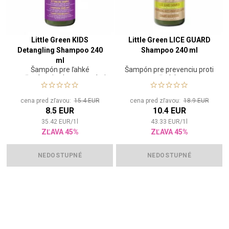
Little Green KIDS
Little Green LICE GUARD
Detangling Shampoo 240
Shampoo 240 ml
ml
Šampón pre ľahké
Šampón pre prevenciu proti
rozčesávanie vlasov pre deti
všetkým
cena pred zľavou:
15.4 EUR
cena pred zľavou:
18.9 EUR
8.5 EUR
10.4 EUR
35.42
EUR
/
1
l
43.33
EUR
/
1
l
ZĽAVA 45%
ZĽAVA 45%
NEDOSTUPNÉ
NEDOSTUPNÉ