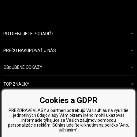
POTREBUJETE PORADIŤ?
info@prozdravevlasy.cz
Obchodní podmínky
Odpovieme do 24 hodín.
PREČO NAKUPOVAŤ U NÁS
Ochrana osobních údajů
Náš příběh
Přehled plateb a dopravy
Blog
Ecru New York
OBĽÚBENÉ ODKAZY
Vrácení zboží
Kadeřnická poradna
Kérastase
Kontakty
TOP ZNAČKY
O&M
Vzorky zdarma
Paul Mitchell
Cookies a GDPR
Wella Professionals
PREZDRAVEVLASY a partneri potrebujú Váš súhlas na využitie
Zenz Organic
jednotlivých údajov, aby Vám okrem iného mohli ukazovať
informácie týkajúce sa Vašich záujmov pomocou
personalizácie reklám. Súhlas udelíte kliknutím na políčko "Áno,
súhlasím".