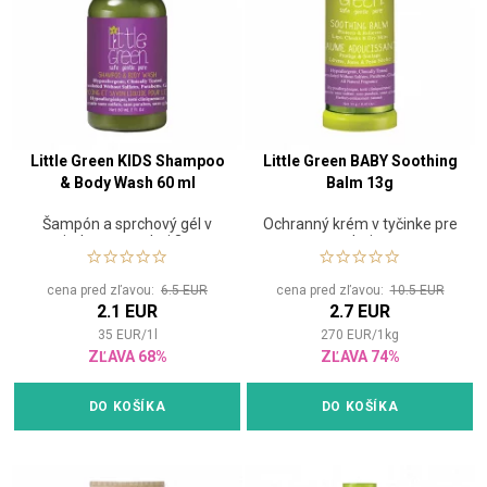
Little Green KIDS Shampoo
Little Green BABY Soothing
& Body Wash 60 ml
Balm 13g
Šampón a sprchový gél v
Ochranný krém v tyčinke pre
jednom pre deti 3+
deti
cena pred zľavou:
6.5 EUR
cena pred zľavou:
10.5 EUR
2.1 EUR
2.7 EUR
35
EUR
/
1
l
270
EUR
/
1
kg
ZĽAVA 68%
ZĽAVA 74%
DO KOŠÍKA
DO KOŠÍKA