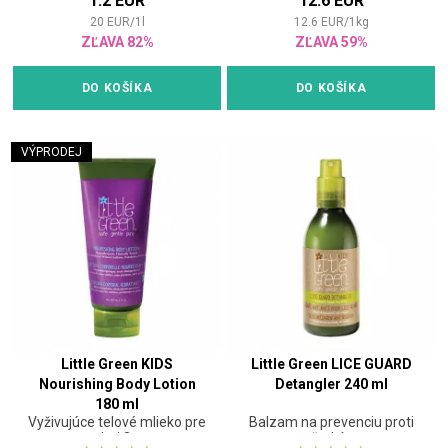
1.2 EUR
12.6 EUR
20
EUR
/
1
l
12.6
EUR
/
1
kg
ZĽAVA 82%
ZĽAVA 59%
DO KOŠÍKA
DO KOŠÍKA
VÝPRODEJ
Little Green KIDS
Little Green LICE GUARD
Nourishing Body Lotion
Detangler 240 ml
180 ml
Vyživujúce telové mlieko pre
Balzam na prevenciu proti
deti 3+
všetkým