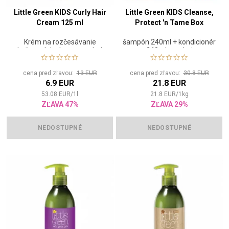
Little Green KIDS Curly Hair
Little Green KIDS Cleanse,
Cream 125 ml
Protect 'n Tame Box
Krém na rozčesávanie
šampón 240ml + kondicionér
kučeravých vlasov pre deti
240ml pre deti
cena pred zľavou:
13 EUR
cena pred zľavou:
30.8 EUR
6.9 EUR
21.8 EUR
53.08
EUR
/
1
l
21.8
EUR
/
1
kg
ZĽAVA 47%
ZĽAVA 29%
NEDOSTUPNÉ
NEDOSTUPNÉ