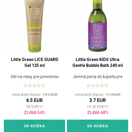
Little Green LICE GUARD
Little Green KIDS Ultra
Gel 125 ml
Gentle Bubble Bath 240 ml
Gél na vlasy pre prevenciu
Jemná pena do kúpeľa pre
proti všetkým
deti
cena pred zľavou:
14.2 EUR
cena pred zľavou:
11.4 EUR
6.5 EUR
3.7 EUR
50
EUR
/
1
l
15.42
EUR
/
1
l
ZĽAVA 54%
ZĽAVA 68%
DO KOŠÍKA
DO KOŠÍKA