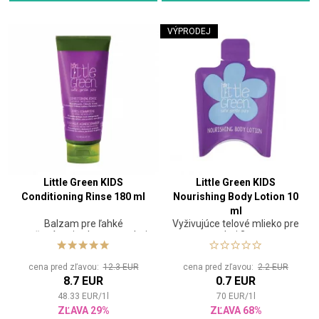
VÝPRODEJ
Little Green KIDS
Little Green KIDS
Conditioning Rinse 180 ml
Nourishing Body Lotion 10
ml
Balzam pre ľahké
Vyživujúce telové mlieko pre
rozčesávanie vlasov pre deti
deti 3+
cena pred zľavou:
12.3 EUR
cena pred zľavou:
2.2 EUR
8.7 EUR
0.7 EUR
48.33
EUR
/
1
l
70
EUR
/
1
l
ZĽAVA 29%
ZĽAVA 68%