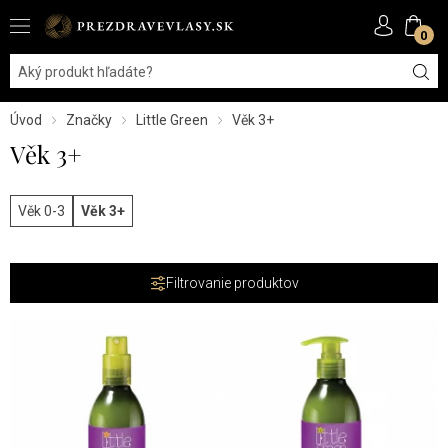
0
Úvod
Značky
Little Green
Věk 3+
Věk 3+
Věk 0-3
Věk 3+
Filtrovanie produktov