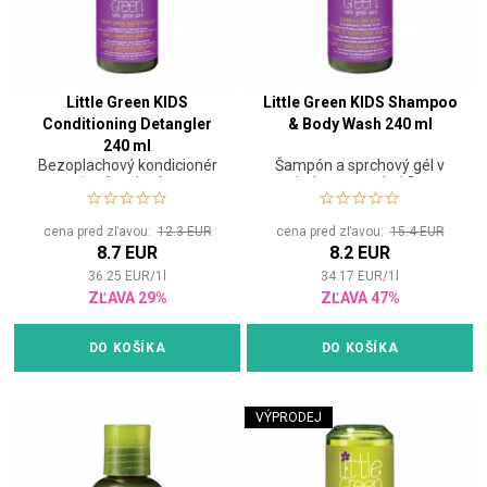
Little Green KIDS
Little Green KIDS Shampoo
Conditioning Detangler
& Body Wash 240 ml
240 ml
Bezoplachový kondicionér
Šampón a sprchový gél v
na rozčesávanie vlasov pre
jednom pre deti 3+
deti
cena pred zľavou:
12.3 EUR
cena pred zľavou:
15.4 EUR
8.7 EUR
8.2 EUR
36.25
EUR
/
1
l
34.17
EUR
/
1
l
ZĽAVA 29%
ZĽAVA 47%
DO KOŠÍKA
DO KOŠÍKA
VÝPRODEJ