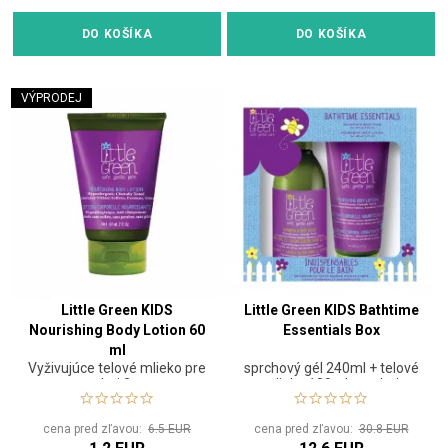
DO KOŠÍKA
DO KOŠÍKA
VÝPRODEJ
Little Green KIDS
Little Green KIDS Bathtime
Nourishing Body Lotion 60
Essentials Box
ml
Vyživujúce telové mlieko pre
sprchový gél 240ml + telové
deti 3+
mlieko 180ml pre deti
cena pred zľavou:
6.5 EUR
cena pred zľavou:
30.8 EUR