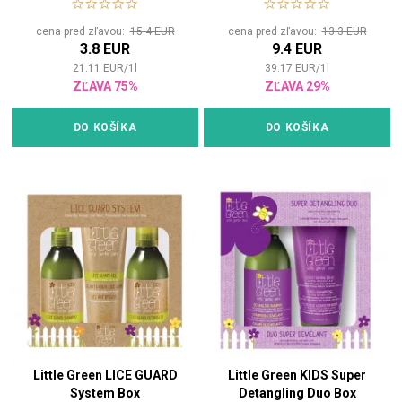
cena pred zľavou:
15.4 EUR
cena pred zľavou:
13.3 EUR
3.8 EUR
9.4 EUR
21.11
EUR
/
1
l
39.17
EUR
/
1
l
ZĽAVA 75%
ZĽAVA 29%
DO KOŠÍKA
DO KOŠÍKA
Little Green LICE GUARD
Little Green KIDS Super
System Box
Detangling Duo Box