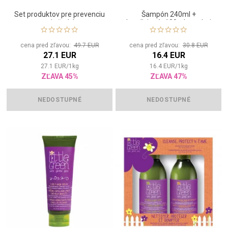
Set produktov pre prevenciu
Šampón 240ml +
proti všetkým
kondicionér 180ml pre deti
3+
cena pred zľavou:
49.7 EUR
cena pred zľavou:
30.8 EUR
27.1 EUR
16.4 EUR
27.1
EUR
/
1
kg
16.4
EUR
/
1
kg
ZĽAVA 45%
ZĽAVA 47%
NEDOSTUPNÉ
NEDOSTUPNÉ