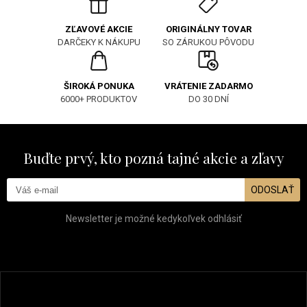
ORIGINÁLNY TOVAR
ZĽAVOVÉ AKCIE
SO ZÁRUKOU PÔVODU
DARČEKY K NÁKUPU
ŠIROKÁ PONUKA
VRÁTENIE ZADARMO
6000+ PRODUKTOV
DO 30 DNÍ
Buďte prvý, kto pozná tajné akcie a zľavy
ODOSLAŤ
Newsletter je možné kedykoľvek odhlásiť