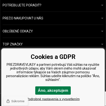
POTREBUJETE PORADIŤ?
info@prozdravevlasy.cz
Obchodní podmínky
Odpovieme do 24 hodín.
PREČO NAKUPOVAŤ U NÁS
Ochrana osobních údajů
Náš příběh
Přehled plateb a dopravy
Blog
Ecru New York
OBĽÚBENÉ ODKAZY
Vrácení zboží
Kadeřnická poradna
Kérastase
Kontakty
TOP ZNAČKY
O&M
Vzorky zdarma
Paul Mitchell
Cookies a GDPR
Wella Professionals
PREZDRAVEVLASY a partneri potrebujú Váš súhlas na využitie
Zenz Organic
jednotlivých údajov, aby Vám okrem iného mohli ukazovať
informácie týkajúce sa Vašich záujmov pomocou
personalizácie reklám. Súhlas udelíte kliknutím na políčko "Áno,
súhlasím".
Áno, akceptujem
Copyright © 2026 PreZdravéVlasy.sk, Všetky práva vyhradené
Podrobné nastavenia s vysvetlením
Súkromie
Ecommerce solutions
BINARGON.cz