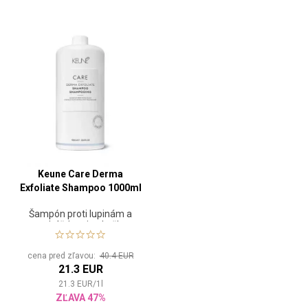
Keune Care Derma
Exfoliate Shampoo 1000ml
Šampón proti lupinám a
podráždenej pokožke
cena pred zľavou:
40.4 EUR
21.3 EUR
21.3
EUR
/
1
l
ZĽAVA 47%