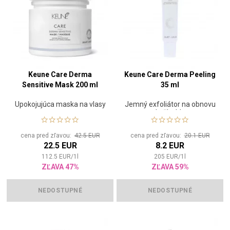
Keune Care Derma
Keune Care Derma Peeling
Sensitive Mask 200 ml
35 ml
Upokojujúca maska na vlasy
Jemný exfoliátor na obnovu
pokožky hlavy
cena pred zľavou:
42.5 EUR
cena pred zľavou:
20.1 EUR
22.5 EUR
8.2 EUR
112.5
EUR
/
1
l
205
EUR
/
1
l
ZĽAVA 47%
ZĽAVA 59%
NEDOSTUPNÉ
NEDOSTUPNÉ