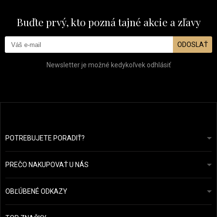
Buďte prvý, kto pozná tajné akcie a zľavy
ODOSLAŤ
Newsletter je možné kedykoľvek odhlásiť
POTREBUJETE PORADIŤ?
info@prozdravevlasy.cz
Obchodní podmínky
Odpovieme do 24 hodín.
PREČO NAKUPOVAŤ U NÁS
Ochrana osobních údajů
Náš příběh
Přehled plateb a dopravy
Blog
Ecru New York
OBĽÚBENÉ ODKAZY
Vrácení zboží
Kadeřnická poradna
Kérastase
Kontakty