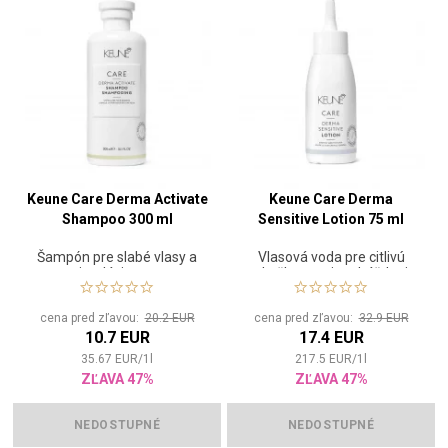
Keune Care Derma Activate
Keune Care Derma
Shampoo 300 ml
Sensitive Lotion 75 ml
Šampón pre slabé vlasy a
Vlasová voda pre citlivú
stimuláciu rastu
pokožku, proti podráždeniu
cena pred zľavou:
20.2 EUR
cena pred zľavou:
32.9 EUR
10.7 EUR
17.4 EUR
35.67
EUR
/
1
l
217.5
EUR
/
1
l
ZĽAVA 47%
ZĽAVA 47%
NEDOSTUPNÉ
NEDOSTUPNÉ