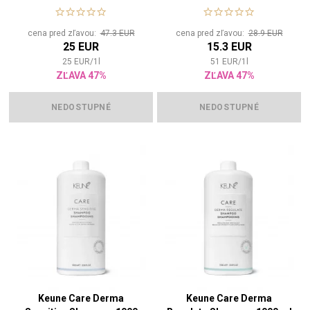
stimuláciu rastu
hlavy, proti podráždeniu
cena pred zľavou:
47.3 EUR
cena pred zľavou:
28.9 EUR
25 EUR
15.3 EUR
25
EUR
/
1
l
51
EUR
/
1
l
ZĽAVA 47%
ZĽAVA 47%
NEDOSTUPNÉ
NEDOSTUPNÉ
Keune Care Derma
Keune Care Derma