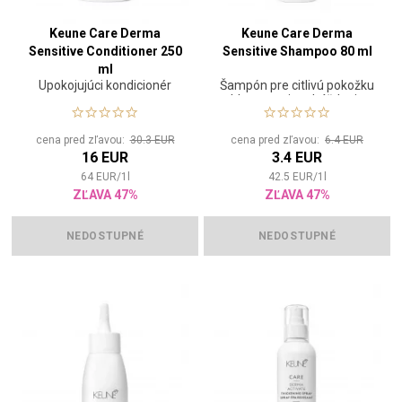
Keune Care Derma
Keune Care Derma
Sensitive Conditioner 250
Sensitive Shampoo 80 ml
ml
Upokojujúci kondicionér
Šampón pre citlivú pokožku
hlavy, proti podráždeniu
cena pred zľavou:
30.3 EUR
cena pred zľavou:
6.4 EUR
16 EUR
3.4 EUR
64
EUR
/
1
l
42.5
EUR
/
1
l
ZĽAVA 47%
ZĽAVA 47%
NEDOSTUPNÉ
NEDOSTUPNÉ