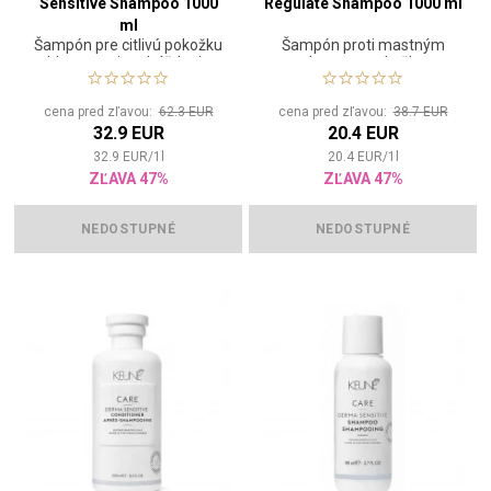
Sensitive Shampoo 1000
Regulate Shampoo 1000 ml
ml
Šampón pre citlivú pokožku
Šampón proti mastným
hlavy, proti podráždeniu
vlasom a pokožke
cena pred zľavou:
62.3 EUR
cena pred zľavou:
38.7 EUR
32.9 EUR
20.4 EUR
32.9
EUR
/
1
l
20.4
EUR
/
1
l
ZĽAVA 47%
ZĽAVA 47%
NEDOSTUPNÉ
NEDOSTUPNÉ