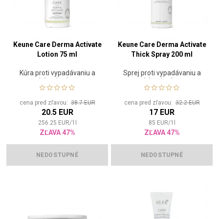
Keune Care Derma Activate
Keune Care Derma Activate
Lotion 75 ml
Thick Spray 200 ml
Kúra proti vypadávaniu a
Sprej proti vypadávaniu a
oslabeniu vlasov
oslabeniu vlasov
cena pred zľavou:
38.7 EUR
cena pred zľavou:
32.2 EUR
20.5 EUR
17 EUR
256.25
EUR
/
1
l
85
EUR
/
1
l
ZĽAVA 47%
ZĽAVA 47%
NEDOSTUPNÉ
NEDOSTUPNÉ