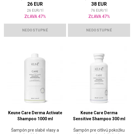
26 EUR
38 EUR
hlavy bude fungovat lépe.
26
EUR
/
1
l
76
EUR
/
1
l
ZĽAVA 47%
ZĽAVA 47%
NEDOSTUPNÉ
NEDOSTUPNÉ
Keune Care Derma Activate
Keune Care Derma
Shampoo 1000 ml
Sensitive Shampoo 300 ml
Šampón pre slabé vlasy a
Šampón pre citlivú pokožku