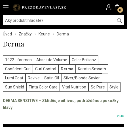
0
Úvod
Značky
Keune
Derma
Derma
1922 - for men
Absolute Volume
Color Brillianz
Confident Curl
Curl Control
Derma
Keratin Smooth
Lumi Coat
Revive
Satin Oil
Silver/Blonde Savior
Sun Shield
Tinta Color Care
Vital Nutrition
So Pure
Style
DERMA SENSITIVE – Zklidňuje citlivou, podrážděnou pokožky
hlavy
viac
Vyrobili jsme Care Derma Sensitive od Keune speciálně pro ty, kteří
mají citlivou pokožku. Pečlivě formulováno ke snížení rizika