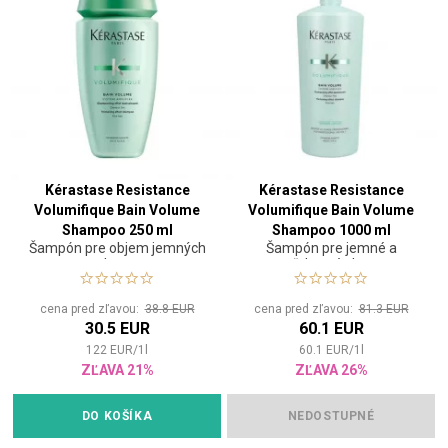
Kérastase Resistance
Kérastase Resistance
Volumifique Bain Volume
Volumifique Bain Volume
Shampoo 250 ml
Shampoo 1000 ml
Šampón pre objem jemných
Šampón pre jemné a
vlasov
zľahnuté vlasy
cena pred zľavou:
38.8 EUR
cena pred zľavou:
81.3 EUR
30.5 EUR
60.1 EUR
122
EUR
/
1
l
60.1
EUR
/
1
l
ZĽAVA 21%
ZĽAVA 26%
DO KOŠÍKA
NEDOSTUPNÉ