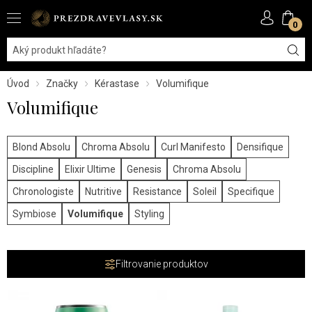
0
Úvod
Značky
Kérastase
Volumifique
Volumifique
Blond Absolu
Chroma Absolu
Curl Manifesto
Densifique
Discipline
Elixir Ultime
Genesis
Chroma Absolu
Chronologiste
Nutritive
Resistance
Soleil
Specifique
Symbiose
Volumifique
Styling
Filtrovanie produktov