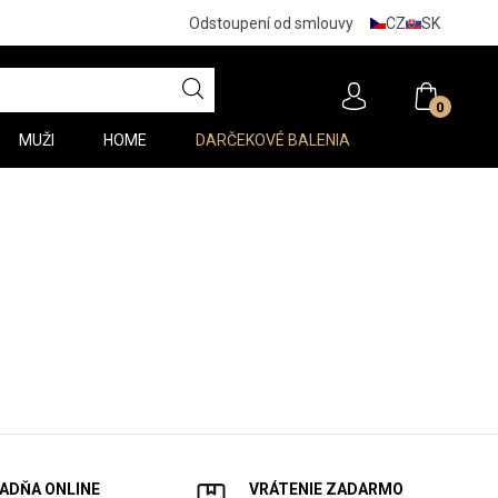
CZ
SK
Odstoupení od smlouvy
0
MUŽI
HOME
DARČEKOVÉ BALENIA
ADŇA ONLINE
VRÁTENIE ZADARMO