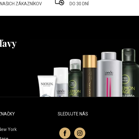
 NAŠICH ZÁKAZNÍKOV
DO 30 DNÍ
ľavy
ZNAČKY
SLEDUJTE NÁS
New York
tase