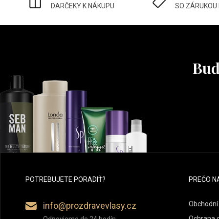
DARČEKY K NÁKUPU
SO ZÁRUKOU
Buď
POTREBUJETE PORADIŤ?
PREČO N
Obchodní
info@prozdravevlasy.cz
Ochrana 