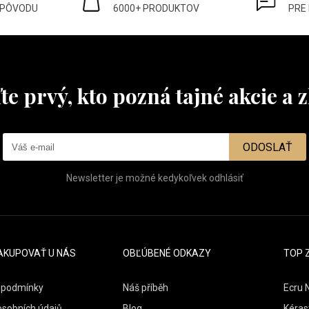
 PÔVODU
6000+ PRODUKTOV
PRE
te prvý, kto pozná tajné akcie a z
ODOSLAŤ
Newsletter je možné kedykoľvek odhlásiť
AKUPOVAŤ U NÁS
OBĽÚBENÉ ODKAZY
TOP 
 podmínky
Náš příběh
Ecru 
osobních údajů
Blog
Kéras