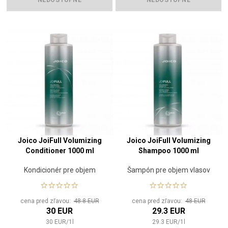
NEDOSTUPNÉ
NEDOSTUPNÉ
Joico JoiFull Volumizing
Joico JoiFull Volumizing
Conditioner 1000 ml
Shampoo 1000 ml
Kondicionér pre objem
Šampón pre objem vlasov
cena pred zľavou:
48.8 EUR
cena pred zľavou:
48 EUR
30 EUR
29.3 EUR
30
EUR
/
1
l
29.3
EUR
/
1
l