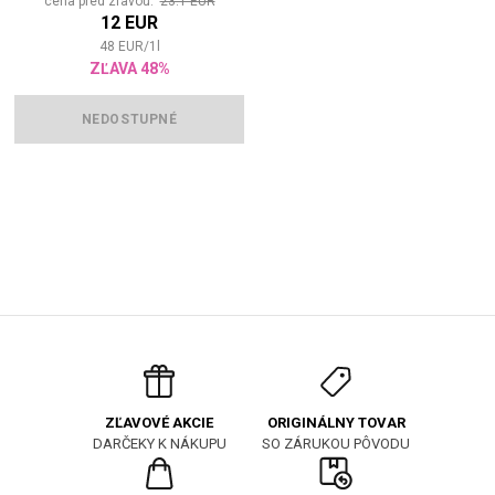
cena pred zľavou:
23.1 EUR
12 EUR
48
EUR
/
1
l
ZĽAVA 48%
NEDOSTUPNÉ
ORIGINÁLNY TOVAR
ZĽAVOVÉ AKCIE
SO ZÁRUKOU PÔVODU
DARČEKY K NÁKUPU