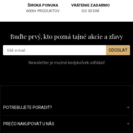
ŠIROKÁ PONUKA
VRÁTENIE ZADARMO
6000+ PRODUKTOV
DO 30 DNÍ
Buďte prvý, kto pozná tajné akcie a zľavy
ODOSLAŤ
Newsletter je možné kedykoľvek odhlásiť
POTREBUJETE PORADIŤ?
info@prozdravevlasy.cz
Obchodní podmínky
Odpovieme do 24 hodín.
PREČO NAKUPOVAŤ U NÁS
Ochrana osobních údajů
Náš příběh
Přehled plateb a dopravy