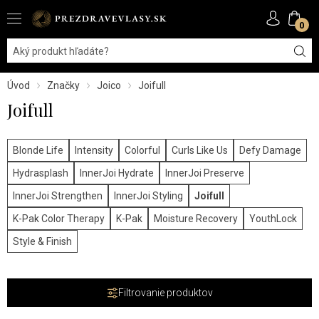
0
Úvod
Značky
Joico
Joifull
Joifull
Blonde Life
Intensity
Colorful
Curls Like Us
Defy Damage
Hydrasplash
InnerJoi Hydrate
InnerJoi Preserve
InnerJoi Strengthen
InnerJoi Styling
Joifull
K-Pak Color Therapy
K-Pak
Moisture Recovery
YouthLock
Style & Finish
Filtrovanie produktov