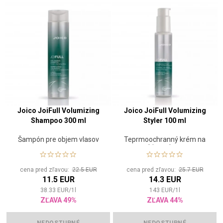
Joico JoiFull Volumizing
Joico JoiFull Volumizing
Shampoo 300 ml
Styler 100 ml
Šampón pre objem vlasov
Teprmoochranný krém na
objem vlasov
cena pred zľavou:
22.5 EUR
cena pred zľavou:
25.7 EUR
11.5 EUR
14.3 EUR
38.33
EUR
/
1
l
143
EUR
/
1
l
ZĽAVA 49%
ZĽAVA 44%