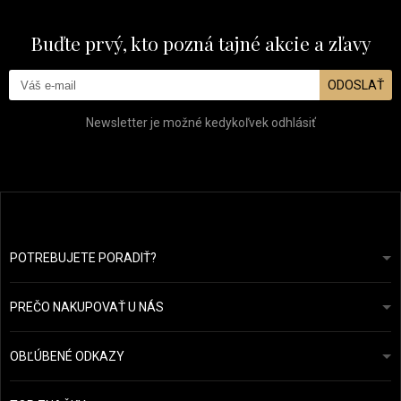
Buďte prvý, kto pozná tajné akcie a zľavy
ODOSLAŤ
Newsletter je možné kedykoľvek odhlásiť
POTREBUJETE PORADIŤ?
info@prozdravevlasy.cz
Obchodní podmínky
Odpovieme do 24 hodín.
PREČO NAKUPOVAŤ U NÁS
Ochrana osobních údajů
Náš příběh
Přehled plateb a dopravy
Blog
Ecru New York
OBĽÚBENÉ ODKAZY
Vrácení zboží
Kadeřnická poradna
Kérastase
Kontakty