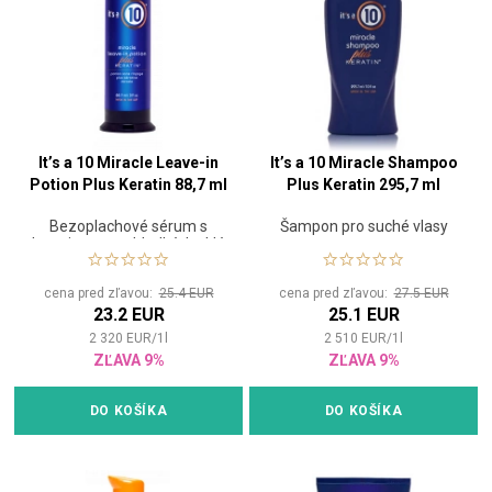
It’s a 10 Miracle Leave-in
It’s a 10 Miracle Shampoo
Potion Plus Keratin 88,7 ml
Plus Keratin 295,7 ml
Bezoplachové sérum s
Šampon pro suché vlasy
keratinem pro hladké, lesklé
vlasy
cena pred zľavou:
25.4 EUR
cena pred zľavou:
27.5 EUR
23.2 EUR
25.1 EUR
2 320
EUR
/
1
l
2 510
EUR
/
1
l
ZĽAVA 9%
ZĽAVA 9%
DO KOŠÍKA
DO KOŠÍKA