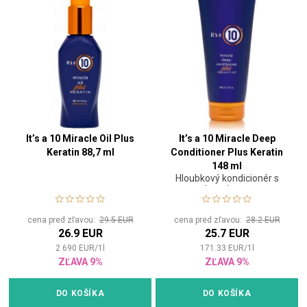
It’s a 10 Miracle Oil Plus
It’s a 10 Miracle Deep
Keratin 88,7 ml
Conditioner Plus Keratin
148 ml
Hloubkový kondicionér s
keratinem
cena pred zľavou:
29.5 EUR
cena pred zľavou:
28.2 EUR
26.9 EUR
25.7 EUR
2 690
EUR
/
1
l
171.33
EUR
/
1
l
ZĽAVA 9%
ZĽAVA 9%
DO KOŠÍKA
DO KOŠÍKA