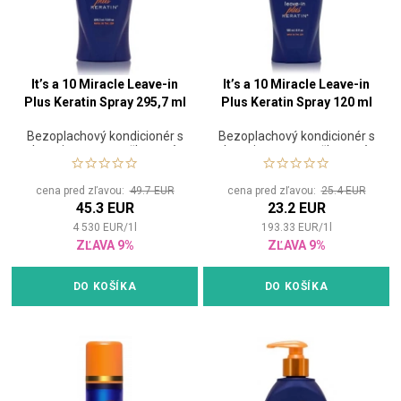
It’s a 10 Miracle Leave-in
It’s a 10 Miracle Leave-in
Plus Keratin Spray 295,7 ml
Plus Keratin Spray 120 ml
Bezoplachový kondicionér s
Bezoplachový kondicionér s
keratinem pro poškozené
keratinem pro poškozené
vlasy
vlasy
cena pred zľavou:
49.7 EUR
cena pred zľavou:
25.4 EUR
45.3 EUR
23.2 EUR
4 530
EUR
/
1
l
193.33
EUR
/
1
l
ZĽAVA 9%
ZĽAVA 9%
DO KOŠÍKA
DO KOŠÍKA