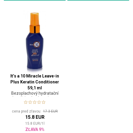
It’s a 10 Miracle Leave-in
Plus Keratin Conditioner
59,1 ml
Bezoplachový hydratační
kondicionér s keratinem
cena pred zľavou:
17.3 EUR
15.8 EUR
15.8
EUR
/
1
l
ZĽAVA 9%