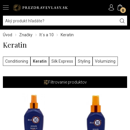
0
Úvod
Značky
It´s a 10
Keratin
Keratin
Conditioning
Keratin
Silk Express
Styling
Volumizing
Filtrovanie produktov