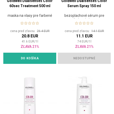
Goldwell Dualsenses Color
Goldwell Dualsenses Color
60sec Treatment 500 ml
Serum Spray 150 ml
maska na vlasy pre farbené
bezoplachové sérum pre
vlasy
farbené vlasy
cena pred zľavou:
26.4 EUR
cena pred zľavou:
14.1 EUR
20.8 EUR
11.1 EUR
41.6
EUR
/
1
l
74
EUR
/
1
l
ZĽAVA 21%
ZĽAVA 21%
DO KOŠÍKA
NEDOSTUPNÉ