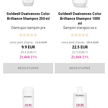
Goldwell Dualsenses Color
Goldwell Dualsenses Color
Brilliance Shampoo 250 ml
Brilliance Shampoo 1000
ml
Ošetrujúci šampón pre
Šampón starajúci sa o
farbené vlasy
životnosť farby
cena pred zľavou:
12.6 EUR
cena pred zľavou:
28.6 EUR
9.9 EUR
22.5 EUR
39.6
EUR
/
1
l
22.5
EUR
/
1
l
ZĽAVA 21%
ZĽAVA 21%
NEDOSTUPNÉ
NEDOSTUPNÉ