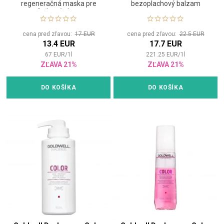
regeneračná maska pre
bezoplachový balzam
farbené vlasy
cena pred zľavou:
17 EUR
cena pred zľavou:
22.5 EUR
13.4 EUR
17.7 EUR
67
EUR
/
1
l
221.25
EUR
/
1
l
ZĽAVA 21%
ZĽAVA 21%
DO KOŠÍKA
DO KOŠÍKA