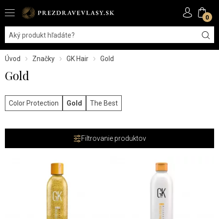
0
Úvod
Značky
GK Hair
Gold
Gold
Color Protection
Gold
The Best
Filtrovanie produktov