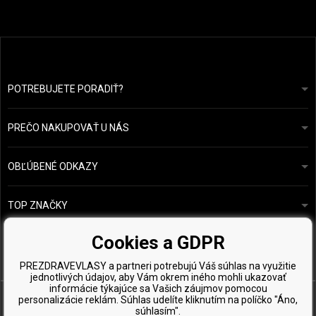
POTREBUJETE PORADIŤ?
info@prozdravevlasy.cz
Obchodní podmínky
Odpovieme do 24 hodín.
PREČO NAKUPOVAŤ U NÁS
Ochrana osobních údajů
Náš příběh
Přehled plateb a dopravy
Blog
Ecru New York
OBĽÚBENÉ ODKAZY
Vrácení zboží
Kadeřnická poradna
Kérastase
Kontakty
TOP ZNAČKY
O&M
Vzorky zdarma
Paul Mitchell
Cookies a GDPR
Wella Professionals
PREZDRAVEVLASY a partneri potrebujú Váš súhlas na využitie
Zenz Organic
jednotlivých údajov, aby Vám okrem iného mohli ukazovať
informácie týkajúce sa Vašich záujmov pomocou
personalizácie reklám. Súhlas udelíte kliknutím na políčko "Áno,
súhlasím".