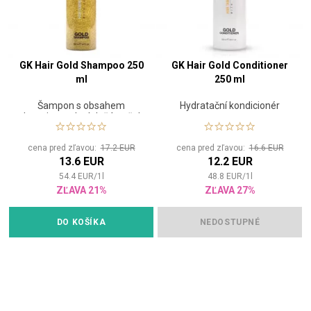
GK Hair Gold Shampoo 250
GK Hair Gold Conditioner
ml
250 ml
Šampon s obsahem
Hydratační kondicionér
Juvexinu a zlatých částeček
cena pred zľavou:
17.2 EUR
cena pred zľavou:
16.6 EUR
13.6 EUR
12.2 EUR
54.4
EUR
/
1
l
48.8
EUR
/
1
l
ZĽAVA 21%
ZĽAVA 27%
DO KOŠÍKA
NEDOSTUPNÉ